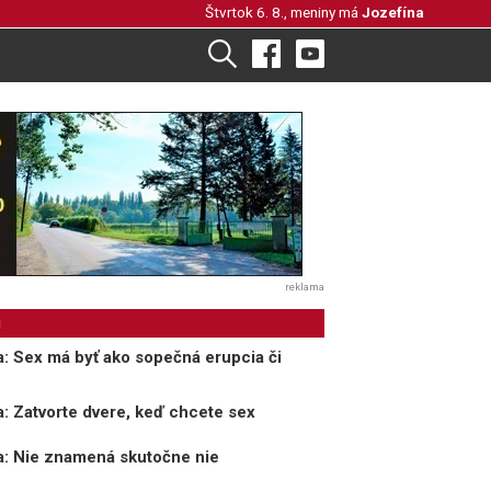
Štvrtok 6. 8., meniny má
Jozefína
reklama
i
a: Sex má byť ako sopečná erupcia či
a: Zatvorte dvere, keď chcete sex
a: Nie znamená skutočne nie