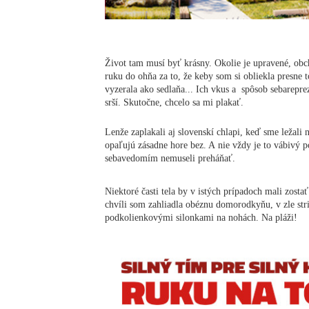
Život tam musí byť krásny. Okolie je upravené, ob
ruku do ohňa za to, že keby som si obliekla presne t
vyzerala ako sedlaňa... Ich vkus a spôsob sebarepre
srší. Skutočne, chcelo sa mi plakať.
Lenže zaplakali aj slovenskí chlapi, keď sme ležali 
opaľujú zásadne hore bez. A nie vždy je to vábivý 
sebavedomím nemuseli preháňať.
Niektoré časti tela by v istých prípadoch mali zostať 
chvíli som zahliadla obéznu domorodkyňu, v zle str
podkolienkovými silonkami na nohách. Na pláži!