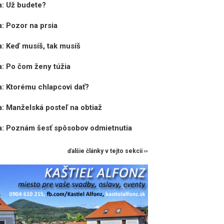
a: Už budete?
a: Pozor na prsia
a: Keď musíš, tak musíš
a: Po čom ženy túžia
a: Ktorému chlapcovi dať?
a: Manželská posteľ na obtiaž
a: Poznám šesť spôsobov odmietnutia
ďalšie články v tejto sekcii ››