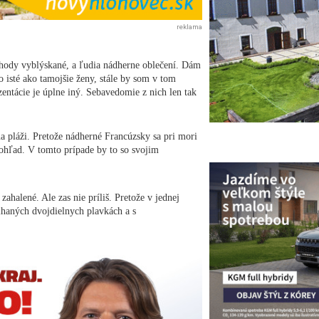
reklama
chody vyblýskané, a ľudia nádherne oblečení. Dám
o isté ako tamojšie ženy, stále by som v tom
zentácie je úplne iný. Sebavedomie z nich len tak
na pláži. Pretože nádherné Francúzsky sa pri mori
pohľad. V tomto prípade by to so svojim
zahalené. Ale zas nie príliš. Pretože v jednej
ihaných dvojdielnych plavkách a s