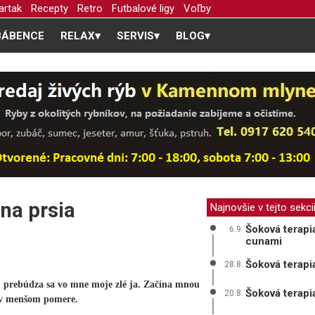
artak
Recepty
Retro
Futbalové ligy
Voľby
BÁBENCE
RELAX
▾
SERVIS
▾
BLOG
▾
na prsia
Najnovšie v tejto sekci
Šoková terapi
6.9.
cunami
Šoková terapi
28.8.
, prebúdza sa vo mne moje zlé ja. Začína mnou
Šoková terapi
20.8.
e v menšom pomere.