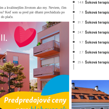
Šoková terapi
14.8.
jším a kvalitnejším životom ako my. Neviem, čím
Šoková terapi
u? Keď som sa pred pár dňami prechádzala po
7.8.
 do plaču.
Šoková terapi
31.7.
Šoková terapi
24.7.
Šoková terapi
9.7.
Šoková terapi
2.7.
Šoková terapi
25.6.