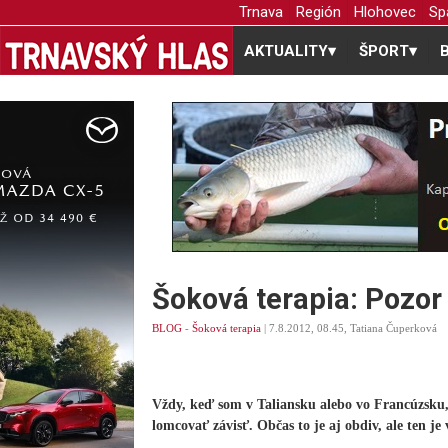
Trnava
Región
Hlohovec
Sp
AKTUALITY
▾
ŠPORT
▾
Šoková terapia: Pozor 
BLOG
-
Šoková terapia
| 7.8.2012, 08.45, Tatiana Čuperková
Vždy, keď som v Taliansku alebo vo Francúzsku
lomcovať závisť. Občas to je aj obdiv, ale ten j