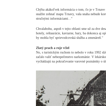
Chýba akákoľvek informácia o tom, čo je v Trnave 
snažíte zohnať mapu Trnavy, vaša snaha nebude ko
stručnými informáciami...“
Chvalabohu, aspoň v tejto oblasti sme už za dve desa
hotely, reštaurácie, kaviarne, bary, ba dokonca aj o
by mohla byť sprievodcovská služba a zmenáreň.“
Zlatý prach a roje včiel
No, s turistickým ruchom to nebolo v roku 1992 sláv
začalo valiť nebezpečenstvo narkománie. V lekársk
vychádzajú na pokračovanie varovné poznámky o úč