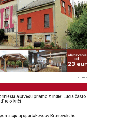
reklama
priniesla ajurvédu priamo z Indie: Ľudia často
ď telo kričí
ipomínajú aj spartakovcov Brunovského