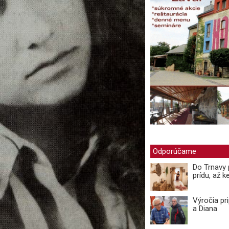
Odporúčame
Do Trnavy 
prídu, až ke
Výročia pr
a Diana