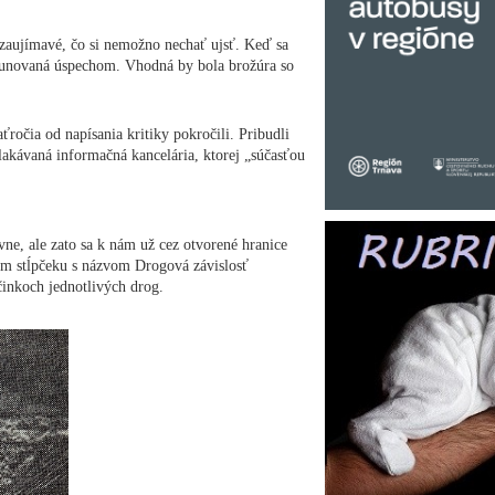
zaujímavé, čo si nemožno nechať ujsť. Keď sa
runovaná úspechom. Vhodná by bola brožúra so
ťročia od napísania kritiky pokročili. Pribudli
plakávaná informačná kancelária, ktorej „súčasťou
ne, ale zato sa k nám už cez otvorené hranice
om stĺpčeku s názvom Drogová závislosť
inkoch jednotlivých drog.