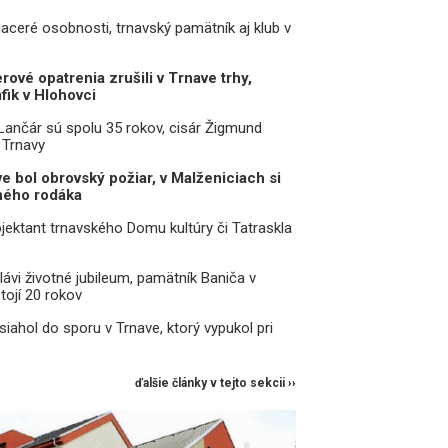
iaceré osobnosti, trnavský pamätník aj klub v
rové opatrenia zrušili v Trnave trhy,
fik v Hlohovci
 Lančár sú spolu 35 rokov, cisár Žigmund
 Trnavy
e bol obrovský požiar, v Malženiciach si
ného rodáka
jektant trnavského Domu kultúry či Tatraskla
lávi životné jubileum, pamätník Baniča v
tojí 20 rokov
asiahol do sporu v Trnave, ktorý vypukol pri
ďalšie články v tejto sekcii ››