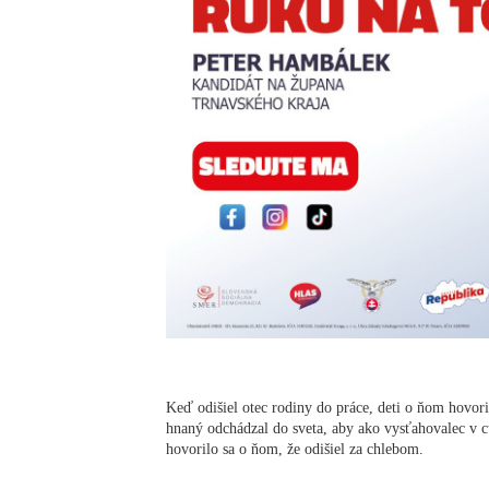
Keď odišiel otec rodiny do práce, deti o ňom hovoril
hnaný odchádzal do sveta, aby ako vysťahovalec v c
hovorilo sa o ňom, že odišiel za chlebom.