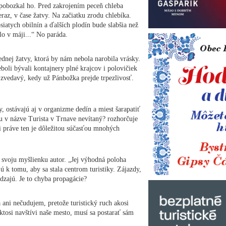
 pobozkal ho. Pred zakrojením peceň chleba
raz, v čase žatvy. Na začiatku zrodu chlebíka.
siatych obilnín a ďalších plodín bude slabšia než
lo v máji...“ No paráda.
dnej žatvy, ktorá by nám nebola narobila vrásky.
boli bývali kontajnery plné krajcov i polovičiek
zvedavý, kedy už Pánbožka prejde trpezlivosť.
 ostávajú aj v organizme dedín a miest šarapatiť
ou v názve Turista v Trnave nevítaný? rozhorčuje
 práve ten je dôležitou súčasťou mnohých
a svoju myšlienku autor. „Jej výhodná poloha
 k tomu, aby sa stala centrom turistiky. Zájazdy,
dzajú. Je to chyba propagácie?
ani nečudujem, pretože turistický ruch akosi
ktosi navštívi naše mesto, musí sa postarať sám