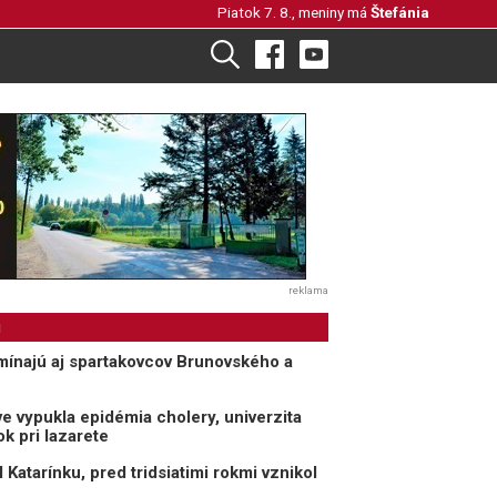
Piatok 7. 8., meniny má
Štefánia
reklama
i
mínajú aj spartakovcov Brunovského a
ve vypukla epidémia cholery, univerzita
k pri lazarete
il Katarínku, pred tridsiatimi rokmi vznikol