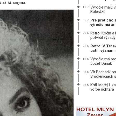
. až 14. augusta.
Výročie majú v
13.7.
Boleráze
Pre protichole
6.7.
výročie má am
Retro: Kočín a
29.6.
potvrdil výsady
Retro: V Trnav
22.6.
uctili význam
Výročie má pro
15.6.
Jozef Danák
Vít Bednárik os
8.6.
Smoleniciach s
Kráľ Matej I. z
25.5.
voľbe richtára