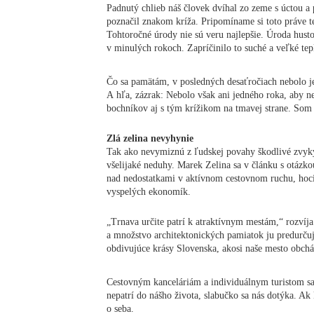
Padnutý chlieb náš človek dvíhal zo zeme s úctou a
poznačil znakom kríža. Pripomíname si toto práve te
Tohtoročné úrody nie sú veru najlepšie. Úroda husto
v minulých rokoch. Zapríčinilo to suché a veľké tep
Čo sa pamätám, v posledných desaťročiach nebolo je
A hľa, zázrak: Nebolo však ani jedného roka, aby ne
bochníkov aj s tým krížikom na tmavej strane. Som 
Zlá zelina nevyhynie
Tak ako nevymiznú z ľudskej povahy škodlivé zvyky,
všelijaké neduhy. Marek Zelina sa v článku s otázk
nad nedostatkami v aktívnom cestovnom ruchu, hoci
vyspelých ekonomík.
„Trnava určite patrí k atraktívnym mestám,“ rozvíj
a množstvo architektonických pamiatok ju predurčujú
obdivujúce krásy Slovenska, akosi naše mesto obchá
Cestovným kanceláriám a individuálnym turistom sa 
nepatrí do nášho života, slabučko sa nás dotýka. Ak 
o seba.