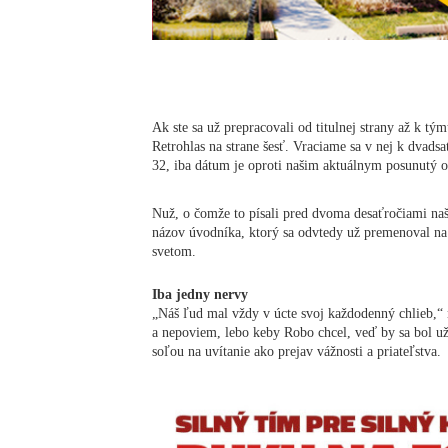
Ak ste sa už prepracovali od titulnej strany až k tým
Retrohlas na strane šesť. Vraciame sa v nej k dvad
32, iba dátum je oproti našim aktuálnym posunutý o
Nuž, o čomže to písali pred dvoma desaťročiami naš
názov úvodníka, ktorý sa odvtedy už premenoval na 
svetom.
Iba jedny nervy
„Náš ľud mal vždy v úcte svoj každodenný chlieb,“ n
a nepoviem, lebo keby Robo chcel, veď by sa bol u
soľou na uvítanie ako prejav vážnosti a priateľstva.