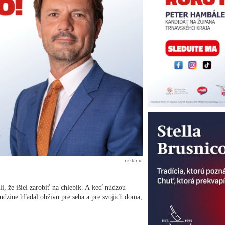
reklama
i, že išiel zarobiť na chlebík. A keď núdzou
udzine hľadal obživu pre seba a pre svojich doma,