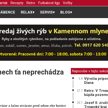
artak
Recepty
Retro
Futbalové ligy
Voľby
BÁBENCE
RELAX
▾
SERVIS
▾
BLOG
▾
 nech ťa neprechádza
Najnovšie v tejto sekci
Výročia pripo
3.8.
Diana
Retro: V Trna
27.7.
kúpila pozemo
Jozef II. zruš
20.7.
levízor a lačno otvárate pred sebou ešte horúce
Trnavský kraj