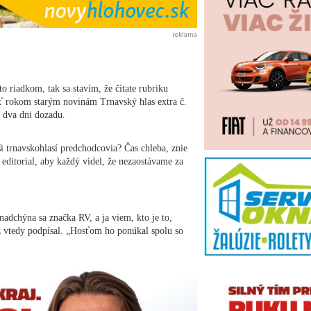
reklama
to riadkom, tak sa stavím, že čítate rubriku
sať rokom starým novinám Trnavský hlas extra č.
 dva dni dozadu.
i trnavskohlasí predchodcovia? Čas chleba, znie
editorial, aby každý videl, že nezaostávame za
adchýna sa značka RV, a ja viem, kto je to,
ž vtedy podpísal. „Hosťom ho ponúkal spolu so