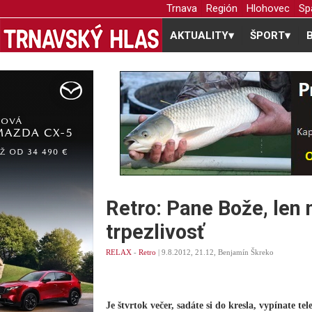
Trnava
Región
Hlohovec
Sp
AKTUALITY
▾
ŠPORT
▾
Retro: Pane Bože, len
trpezlivosť
RELAX
-
Retro
| 9.8.2012, 21.12, Benjamín Škreko
Je štvrtok večer, sadáte si do kresla, vypínate te