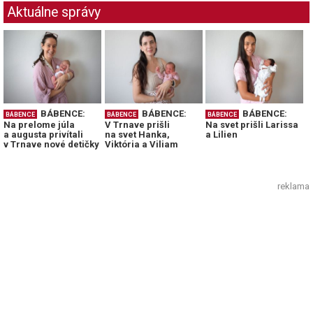
Aktuálne správy
BÁBENCE:
BÁBENCE:
BÁBENCE:
BÁBENCE
BÁBENCE
BÁBENCE
Na prelome júla
V Trnave prišli
Na svet prišli Larissa
a augusta privítali
na svet Hanka,
a Lilien
v Trnave nové detičky
Viktória a Viliam
reklama