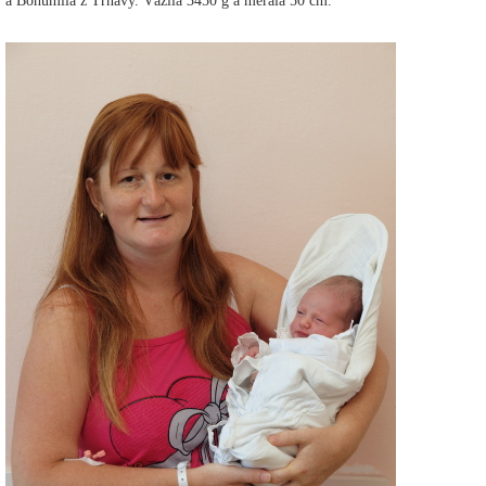
a Bohumila z Trnavy. Vážila 3450 g a merala 50 cm.