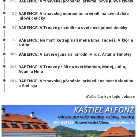
BÁBENCE: V trnavskej pôrodnici privítali nové júlové životy
23.7.
BÁBENCE: V trnavskej nemocnici priviedli na svet ďalšie
15.7.
júlové detičky
BÁBENCE: V Trnave priviedli na svet nové júlové detičky
9.7.
BÁBENCE: Na matrike zapísali mená Ema, Tadeáš, Viktória
3.7.
a Alan
BÁBENCE: V závere júna sa narodili Alica, Artur a Timotej
30.6.
BÁBENCE: V Trnave prišli na svet Mathias, Matej, Júlia,
26.6.
Adam a Nina
BÁBENCE: V trnavskej pôrodnici priviedli na svet Valentínu
20.6.
a Andreja
ďalšie články v tejto sekcii ››