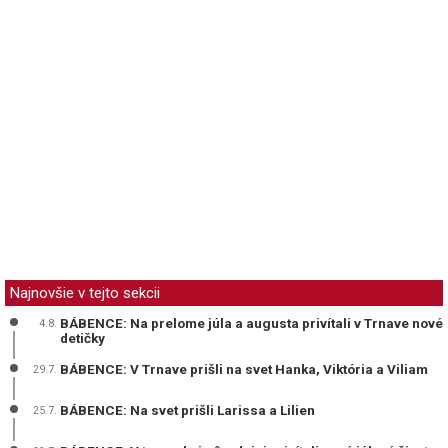
Najnovšie v tejto sekcii
BÁBENCE: Na prelome júla a augusta privítali v Trnave nové
4.8.
detičky
BÁBENCE: V Trnave prišli na svet Hanka, Viktória a Viliam
29.7.
BÁBENCE: Na svet prišli Larissa a Lilien
25.7.