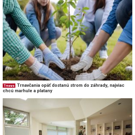
Trnavčania opäť dostanú strom do záhrady, najviac
Trnava
chcú marhule a platany