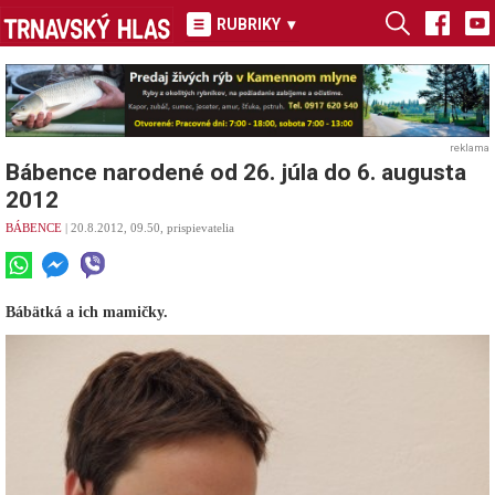
RUBRIKY
▾
reklama
Bábence narodené od 26. júla do 6. augusta
2012
BÁBENCE
| 20.8.2012, 09.50, prispievatelia
Bábätká a ich mamičky.