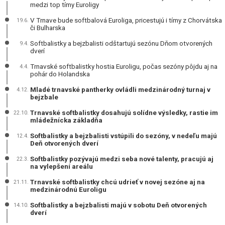
medzi top tímy Euroligy
V Trnave bude softbalová Euroliga, pricestujú i tímy z Chorvátska
19.6.
či Bulharska
Softbalistky a bejzbalisti odštartujú sezónu Dňom otvorených
9.4.
dverí
Trnavské softbalistky hostia Euroligu, počas sezóny pôjdu aj na
4.4.
pohár do Holandska
Mladé trnavské pantherky ovládli medzinárodný turnaj v
4.12.
bejzbale
Trnavské softbalistky dosahujú solídne výsledky, rastie im
22.10.
mládežnícka základňa
Softbalistky a bejzbalisti vstúpili do sezóny, v nedeľu majú
12.4.
Deň otvorených dverí
Softbalistky pozývajú medzi seba nové talenty, pracujú aj
22.3.
na vylepšení areálu
Trnavské softbalistky chcú udrieť v novej sezóne aj na
21.11.
medzinárodnú Euroligu
Softbalistky a bejzbalisti majú v sobotu Deň otvorených
14.10.
dverí