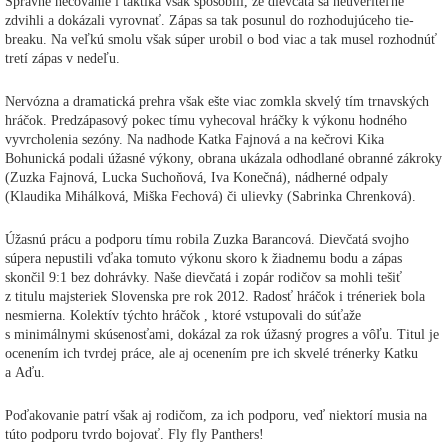
Správne hecovanie i taktika však spôsobili, že dievčatá sa neuveriteľne
zdvihli a dokázali vyrovnať. Zápas sa tak posunul do rozhodujúceho tie-
breaku. Na veľkú smolu však súper urobil o bod viac a tak musel rozhodnúť
tretí zápas v nedeľu.
Nervózna a dramatická prehra však ešte viac zomkla skvelý tím trnavských
hráčok. Predzápasový pokec tímu vyhecoval hráčky k výkonu hodného
vyvrcholenia sezóny. Na nadhode Katka Fajnová a na kečrovi Kika
Bohunická podali úžasné výkony, obrana ukázala odhodlané obranné zákroky
(Zuzka Fajnová, Lucka Suchoňová, Iva Konečná), nádherné odpaly
(Klaudika Mihálková, Miška Fechová) či ulievky (Sabrinka Chrenková).
Úžasnú prácu a podporu tímu robila Zuzka Barancová. Dievčatá svojho
súpera nepustili vďaka tomuto výkonu skoro k žiadnemu bodu a zápas
skončil 9:1 bez dohrávky. Naše dievčatá i zopár rodičov sa mohli tešiť
z titulu majsteriek Slovenska pre rok 2012. Radosť hráčok i tréneriek bola
nesmierna. Kolektív týchto hráčok , ktoré vstupovali do súťaže
s minimálnymi skúsenosťami, dokázal za rok úžasný progres a vôľu. Titul je
ocenením ich tvrdej práce, ale aj ocenením pre ich skvelé trénerky Katku
a Aďu.
Poďakovanie patrí však aj rodičom, za ich podporu, veď niektorí musia na
túto podporu tvrdo bojovať. Fly fly Panthers!