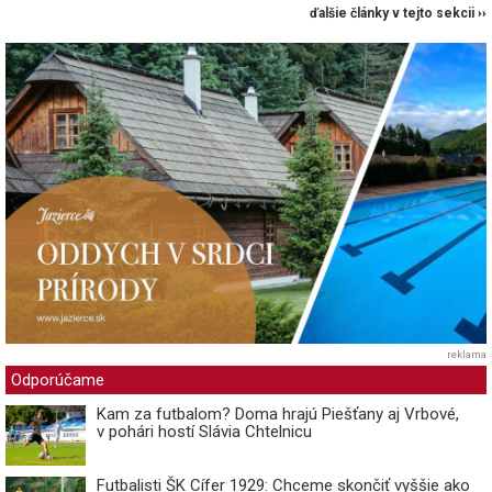
ďalšie články v tejto sekcii ››
reklama
Odporúčame
Kam za futbalom? Doma hrajú Piešťany aj Vrbové,
v pohári hostí Slávia Chtelnicu
Futbalisti ŠK Cífer 1929: Chceme skončiť vyššie ako