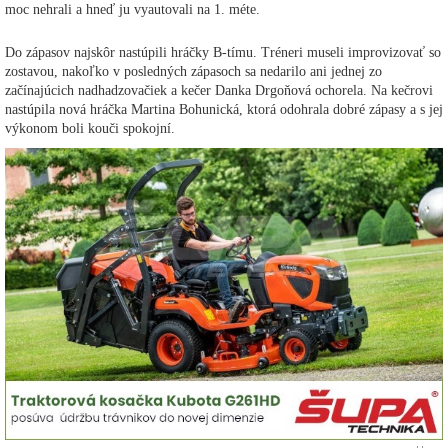
moc nehrali a hneď ju vyautovali na 1. méte.
Do zápasov najskôr nastúpili hráčky B-tímu. Tréneri museli improvizovať so
zostavou, nakoľko v posledných zápasoch sa nedarilo ani jednej zo
začínajúcich nadhadzovačiek a kečer Danka Drgoňová ochorela. Na kečrovi
nastúpila nová hráčka Martina Bohunická, ktorá odohrala dobré zápasy a s jej
výkonom boli kouči spokojní.