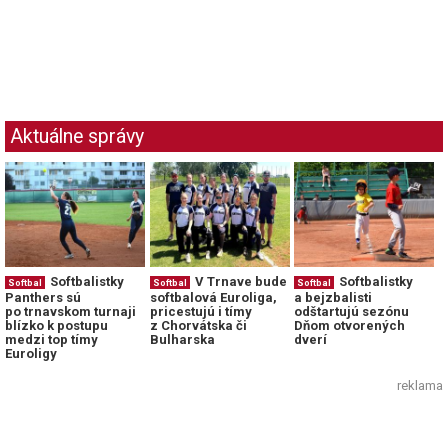
Aktuálne správy
Softbalistky
V Trnave bude
Softbalistky
Softbal
Softbal
Softbal
Panthers sú
softbalová Euroliga,
a bejzbalisti
po trnavskom turnaji
pricestujú i tímy
odštartujú sezónu
blízko k postupu
z Chorvátska či
Dňom otvorených
medzi top tímy
Bulharska
dverí
Euroligy
reklama