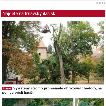
reklama
Nájdete na trnavskyhlas.sk
Vyvrátený strom v promenáde ohrozoval chodcov, na
Trnava
pomoc prišli hasiči