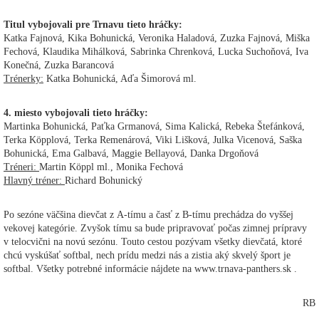
Titul vybojovali pre Trnavu tieto hráčky:
Katka Fajnová, Kika Bohunická, Veronika Haladová, Zuzka Fajnová, Miška
Fechová, Klaudika Mihálková, Sabrinka Chrenková, Lucka Suchoňová, Iva
Konečná, Zuzka Barancová
Trénerky:
Katka Bohunická, Aďa Šimorová ml.
4. miesto vybojovali tieto hráčky:
Martinka Bohunická, Paťka Grmanová, Sima Kalická, Rebeka Štefánková,
Terka Köpplová, Terka Remenárová, Viki Lišková, Julka Vicenová, Saška
Bohunická, Ema Galbavá, Maggie Bellayová, Danka Drgoňová
Tréneri:
Martin Köppl ml., Monika Fechová
Hlavný tréner:
Richard Bohunický
Po sezóne väčšina dievčat z A-tímu a časť z B-tímu prechádza do vyššej
vekovej kategórie. Zvyšok tímu sa bude pripravovať počas zimnej prípravy
v telocvični na novú sezónu. Touto cestou pozývam všetky dievčatá, ktoré
chcú vyskúšať softbal, nech prídu medzi nás a zistia aký skvelý šport je
softbal. Všetky potrebné informácie nájdete na www.trnava-panthers.sk .
RB