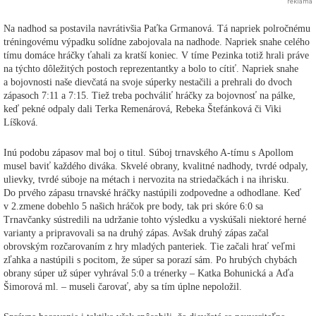
reklama
Na nadhod sa postavila navrátivšia Paťka Grmanová. Tá napriek polročnému
tréningovému výpadku solídne zabojovala na nadhode. Napriek snahe celého
tímu domáce hráčky ťahali za kratší koniec. V tíme Pezinka totiž hrali práve
na týchto dôležitých postoch reprezentantky a bolo to cítiť. Napriek snahe
a bojovnosti naše dievčatá na svoje súperky nestačili a prehrali do dvoch
zápasoch 7:11 a 7:15. Tiež treba pochváliť hráčky za bojovnosť na pálke,
keď pekné odpaly dali Terka Remenárová, Rebeka Štefánková či Viki
Líšková.
Inú podobu zápasov mal boj o titul. Súboj trnavského A-tímu s Apollom
musel baviť každého diváka. Skvelé obrany, kvalitné nadhody, tvrdé odpaly,
ulievky, tvrdé súboje na métach i nervozita na striedačkách i na ihrisku.
Do prvého zápasu trnavské hráčky nastúpili zodpovedne a odhodlane. Keď
v 2.zmene dobehlo 5 našich hráčok pre body, tak pri skóre 6:0 sa
Trnavčanky sústredili na udržanie tohto výsledku a vyskúšali niektoré herné
varianty a pripravovali sa na druhý zápas. Avšak druhý zápas začal
obrovským rozčarovaním z hry mladých panteriek. Tie začali hrať veľmi
zľahka a nastúpili s pocitom, že súper sa porazí sám. Po hrubých chybách
obrany súper už súper vyhrával 5:0 a trénerky – Katka Bohunická a Aďa
Šimorová ml. – museli čarovať, aby sa tím úplne nepoložil.