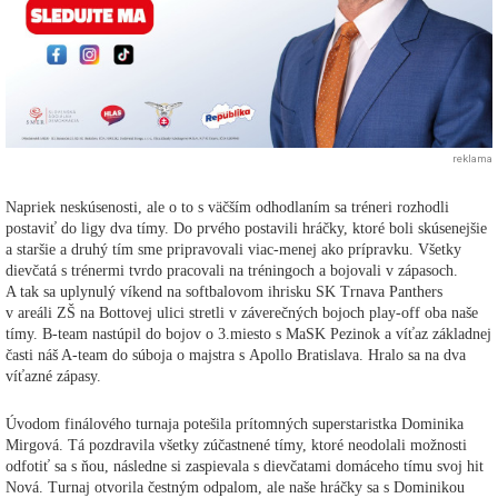
reklama
Napriek neskúsenosti, ale o to s väčším odhodlaním sa tréneri rozhodli
postaviť do ligy dva tímy. Do prvého postavili hráčky, ktoré boli skúsenejšie
a staršie a druhý tím sme pripravovali viac-menej ako prípravku. Všetky
dievčatá s trénermi tvrdo pracovali na tréningoch a bojovali v zápasoch.
A tak sa uplynulý víkend na softbalovom ihrisku SK Trnava Panthers
v areáli ZŠ na Bottovej ulici stretli v záverečných bojoch play-off oba naše
tímy. B-team nastúpil do bojov o 3.miesto s MaSK Pezinok a víťaz základnej
časti náš A-team do súboja o majstra s Apollo Bratislava. Hralo sa na dva
víťazné zápasy.
Úvodom finálového turnaja potešila prítomných superstaristka Dominika
Mirgová. Tá pozdravila všetky zúčastnené tímy, ktoré neodolali možnosti
odfotiť sa s ňou, následne si zaspievala s dievčatami domáceho tímu svoj hit
Nová. Turnaj otvorila čestným odpalom, ale naše hráčky sa s Dominikou