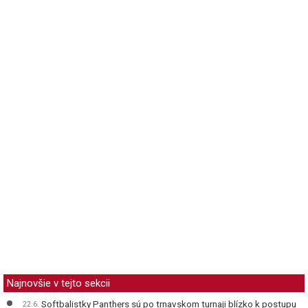
Najnovšie v tejto sekcii
Softbalistky Panthers sú po trnavskom turnaji blízko k postupu
22.6.