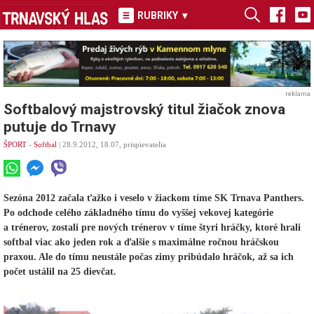
RUBRIKY
▾
reklama
Softbalový majstrovský titul žiačok znova
putuje do Trnavy
ŠPORT
-
Softbal
| 28.9.2012, 18.07, prispievatelia
Sezóna 2012 začala ťažko i veselo v žiackom tíme SK Trnava Panthers.
Po odchode celého základného tímu do vyššej vekovej kategórie
a trénerov, zostali pre nových trénerov v tíme štyri hráčky, ktoré hrali
softbal viac ako jeden rok a ďalšie s maximálne ročnou hráčskou
praxou. Ale do tímu neustále počas zimy pribúdalo hráčok, až sa ich
počet ustálil na 25 dievčat.