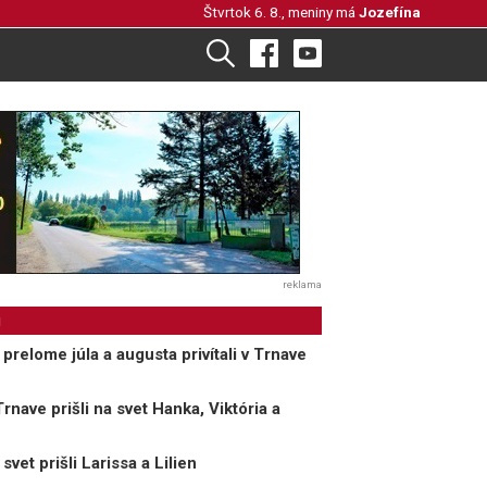
Štvrtok 6. 8., meniny má
Jozefína
reklama
i
relome júla a augusta privítali v Trnave
nave prišli na svet Hanka, Viktória a
et prišli Larissa a Lilien