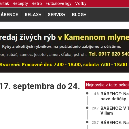
artak
Recepty
Retro
Futbalové ligy
Voľby
BÁBENCE
RELAX
▾
SERVIS
▾
BLOG
▾
17. septembra do 24.
Najnovšie v tejto sekci
BÁBENCE: Na p
4.8.
nové detičky
BÁBENCE: V Tr
29.7.
Viliam
BÁBENCE: Na sv
25.7.