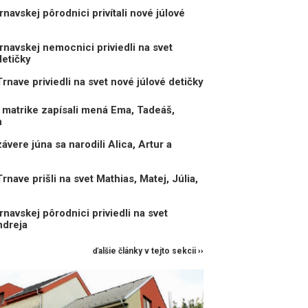
navskej pôrodnici privítali nové júlové
navskej nemocnici priviedli na svet
detičky
nave priviedli na svet nové júlové detičky
matrike zapísali mená Ema, Tadeáš,
n
vere júna sa narodili Alica, Artur a
ave prišli na svet Mathias, Matej, Júlia,
navskej pôrodnici priviedli na svet
ndreja
ďalšie články v tejto sekcii ››