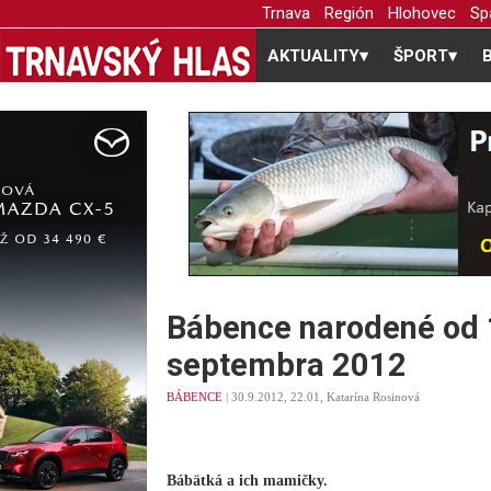
Trnava
Región
Hlohovec
Sp
AKTUALITY
▾
ŠPORT
▾
Bábence narodené od 
septembra 2012
BÁBENCE
| 30.9.2012, 22.01, Katarína Rosinová
Bábätká a ich mamičky.