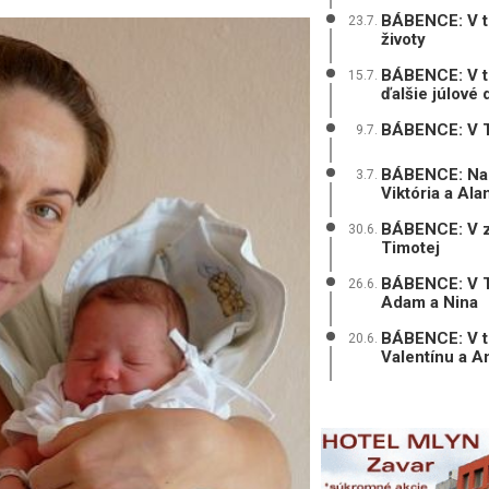
BÁBENCE: V tr
23.7.
životy
BÁBENCE: V tr
15.7.
ďalšie júlové 
BÁBENCE: V Tr
9.7.
BÁBENCE: Na 
3.7.
Viktória a Ala
BÁBENCE: V zá
30.6.
Timotej
BÁBENCE: V Trn
26.6.
Adam a Nina
BÁBENCE: V tr
20.6.
Valentínu a A