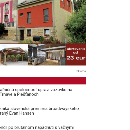
reklama
aľničná spoločnosť upraví vozovku na
i Trnave a Piešťanoch
vzniká slovenská premiéra broadwayského
Drahý Evan Hansen
ončil po brutálnom napadnutí s vážnymi