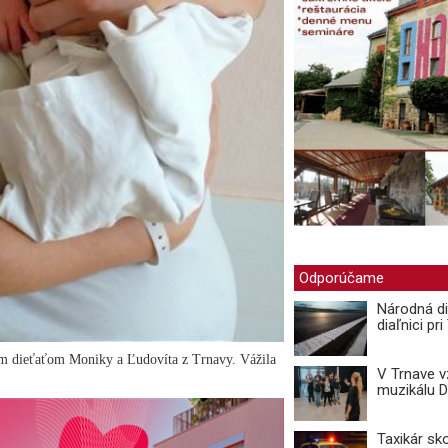
Odporúčame
Národná di
diaľnici pr
ým dieťaťom Moniky a Ľudovíta z Trnavy. Vážila
V Trnave 
muzikálu 
Taxikár sk