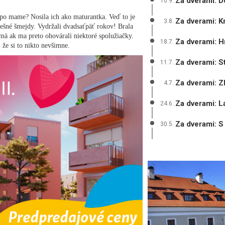
Za dverami: Do
10.9.
po mame? Nosila ich ako maturantka. Veď to je
Za dverami: K
3.8.
dnešné šmejdy. Vydržali dvadsaťpäť rokov! Brala
jmä ak ma preto ohovárali niektoré spolužiačky.
Za dverami: H
18.7.
 že si to nikto nevšimne.
Za dverami: S
11.7.
Za dverami: Z
4.7.
Za dverami: L
24.6.
Za dverami: S
30.5.