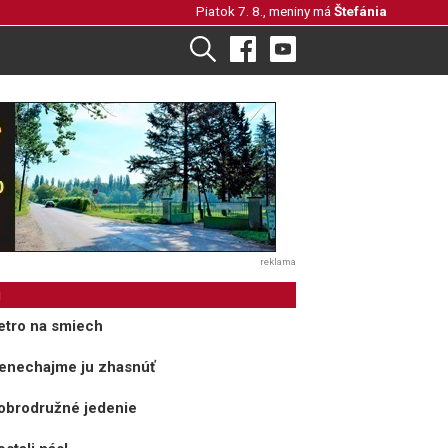
Piatok 7. 8., meniny má
Štefánia
reklama
i
etro na smiech
Nenechajme ju zhasnúť
obrodružné jedenie