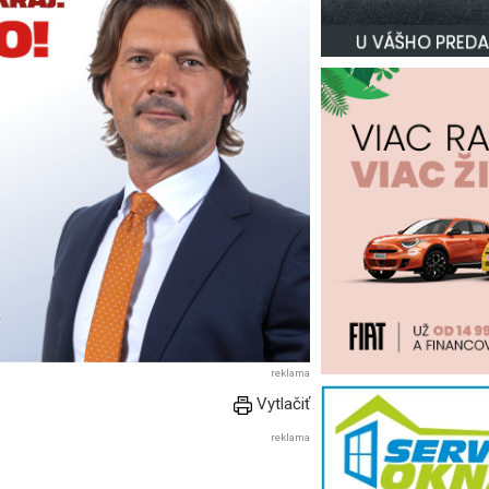
reklama
Vytlačiť
reklama