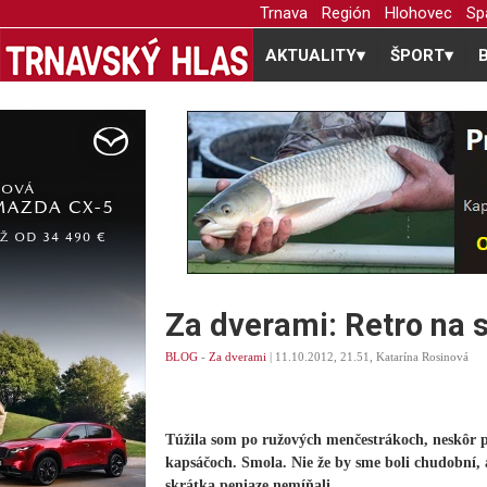
Trnava
Región
Hlohovec
Sp
AKTUALITY
▾
ŠPORT
▾
Za dverami: Retro na 
BLOG
-
Za dverami
| 11.10.2012, 21.51, Katarína Rosinová
Túžila som po ružových menčestrákoch, neskôr po
kapsáčoch. Smola. Nie že by sme boli chudobní, a
skrátka peniaze nemíňali.