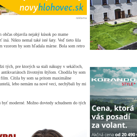
reklama
m občas objavila nejaký kúsok po mame
 iná. Nikto nemal také isté šaty. Veď tieto šila
kým vzorom by som hľadala márne. Bola som retro
i tých, pre ktorých sa stali nákupy v sekáčoch,
v antikvariátoch životným štýlom. Chodila by som
a film. Cítila by som sa pritom maximálne
šuntelá, lebo nemám na nové veci, nechýbali by mi
nú byť moderné. Možno dovtedy schudnem do tých