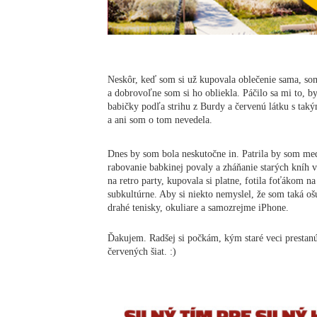
Neskôr, keď som si už kupovala oblečenie sama, so
a dobrovoľne som si ho obliekla. Páčilo sa mi to, byť
babičky podľa strihu z Burdy a červenú látku s ta
a ani som o tom nevedela.
Dnes by som bola neskutočne in. Patrila by som medz
rabovanie babkinej povaly a zháňanie starých kníh 
na retro party, kupovala si platne, fotila foťákom n
subkultúrne. Aby si niekto nemyslel, že som taká o
drahé tenisky, okuliare a samozrejme iPhone.
Ďakujem. Radšej si počkám, kým staré veci presta
červených šiat. :)