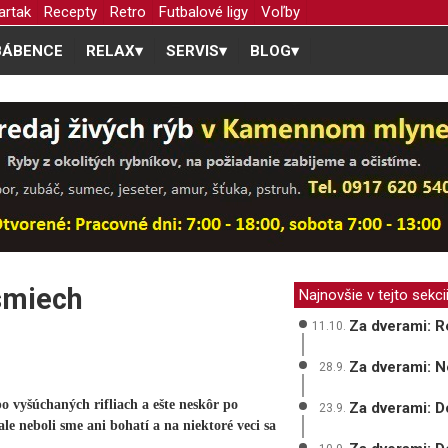
artak
Recepty
Retro
Futbalové ligy
Voľby
BÁBENCE
RELAX
▾
SERVIS
▾
BLOG
▾
smiech
Najnovšie v tejto sekci
Za dverami: R
11.10.
Za dverami: 
28.9.
 vyšúchaných rifliach a ešte neskôr po
Za dverami: D
23.9.
le neboli sme ani bohatí a na niektoré veci sa