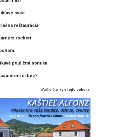
stali nás!
rikľavé ovce
riešna reštaurácia
tarnúci rockeri
bohom...
ákavá pouličná ponuka
 papierom či bez?
ďalšie články v tejto sekcii ››