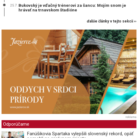
Bukovský je vďačný trénerovi za šancu: Mojím snom je
25.7.
hrávať na trnavskom štadióne
ďalšie články v tejto sekcii ››
reklama
Odporúčame
Fanúšikovia Spartaka vylepšili slovenský rekord, opäť