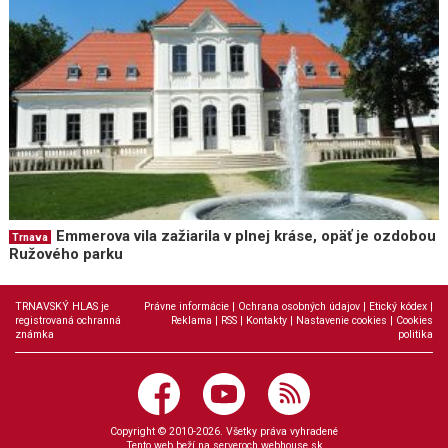
Emmerova vila zažiarila v plnej kráse, opäť je ozdobou
Trnava
Ružového parku
TRNAVSKÝ HLAS je
Právne informácie
|
Ochrana osobných údajov
|
Etický kódex
|
registrovaná ochranná
Reklama
|
RSS
|
Kontakty
|
Nastavenie cookies
|
Cookies
známka
politika
Copyright © 2010-2026. Všetky práva vyhradené
Tento web beží na serveroch
webhouse.sk