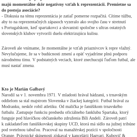
majú momentálne skôr negatívny vzťah k reprezentácii. Premietne sa
do postoja asociácie?
- Diskusia na tému reprezentácia je zatiaľ pomerne rozpačitá. Cítime túžbu,
aby to na reprezentačných zápasoch vyzeralo ako svojho času v stretnutí
s Portugalskom, keď spartakovci a slovanisti spoločne s ultras ostatných
slovenských klubov vytvorili duelu elektrizujúcu kulisu.
Zároveň ale vnímame, že momentálne je vzťah priaznivcov k repre vlažný.
Nevylučujeme, že sa v budúcnosti zmení a opäť vyjadríme plnú podporu
národnému tímu. V podstatných veciach, ktoré znechucujú ľuďom futbal, ale
musí nastať zmena.
Kto je Marián Galbavý
Narodil sa v 1. novembra 1971. V mladosti hrával hádzanú, s trnavským
oddielom sa stal majstrom Slovenska v žiackej kategórii. Futbal hrával za
Modranku, neskôr robil atletiku. Od malička je fanúšikom trnavského
futbalu. Zastupuje funkciu predsedu oficiálneho fanklubu Spartaka, ktorý
funguje pod hlavičkou občianskeho združenia Bíli Andeli. Zároveň patrí
k zakladateľom fanúšikovskej skupiny UCD, ktorá má sídlo na južnej tribúne
pod svetelnou tabuľou. Pracoval na manažérskej pozícii v spoločnosti
Orange. Právnické skúsenosti získaval v kancelárii Hagyari, Kubovič &