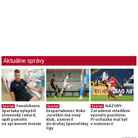
Aktuálne správy
Fanúšikovia
NÁZORY:
Spartak
Spartak
Spartak
Spartaka vylepšili
Exspartakovec Roko
Zaradenie mladíkov
slovenský rekord,
Jureškin má nový
vyznelo pozitívne,
opäť pomohli
klub, zamieril
Procházka mal byť
na správnom mieste
do druhej španielskej
v nominácii
ligy
reklama