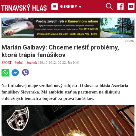
RUBRIKY
▾
reklama
Marián Galbavý: Chceme riešiť problémy,
ktoré trápia fanúšikov
ŠPORT
-
Futbal
-
Spartak
| 29.10.2012, 09.22, Ján Král
Na futbalovej mape vznikol nový subjekt. O slovo sa hlásia Asociácia
fanúšikov Slovenska. Má ambíciu stať sa partnerom na diskusiu
o dôležitých témach a bojovať za práva fanúšikov.