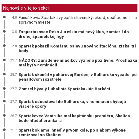
Najnovšie v tejto sekcii
Fanúšikovia Spartaka vylepšili slovenský rekord, opäť pomohli na
4.8.
správnom mieste
Exspartakovec Roko Jureškin má nový klub, zamieril do
3.8.
druhej španielskej ligy
Spartak pokazil Komárnu oslavu nového štadióna, získal tri
2.8.
body
NÁZORY: Zaradenie mladíkov vyznelo pozitívne, Procházka
29.7.
mal byť v nominácii
Spartak skončil v pohárovej Európe, v Bulharsku vypadol po
28.7.
penaltovom rozstrele
Zomrel bývalý futbalista Spartaka Ján Barkóci
27.7.
Spartak odcestoval do Bulharska, v nominácii chýbajú
27.7.
viaceré opory
Spartakovec Vantruba mal kapitánsku premiéru, Skalica
26.7.
bude hľadať brankára
Spartak sklamal hneď v prvom kole, po slabom výkone
25.7.
remizoval so Skalicou