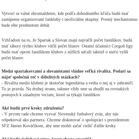
Vytvorí sa valné zhromaždenie, kde podľa dohodnutého kľúča budú mať
zastúpenie organizované fankluby i neoficiálne skupiny. Presný mechanizmus
bude ešte predmetom debát.
Vzhľadom na to, že Spartak a Slovan majú najväčší počet fanúšikov, budú
mať tábory týchto klubov väčší počet hlasov. Ostatní účastníci Corgoň ligy
budú mať oproti fanúšikom klubov z nižších súťaží taktiež o niečo vyšší
počet hlasov.
Medzi spartakovcami a slovanistami vládne veľká rivalita. Podarí sa
nájsť spoločnú reč v dôležitých otázkach?
- Rivalita medzi klubmi je skutočne legendárna a vedia o nej aj v zahraničí.
To je pravda. Na druhej strane, takmer vždy sme sa zhodli na rovnakých
postojoch k zásadným veciam, ktoré sa týkajú fanúšikov.
Aké budú prvé kroky združenia?
- V prvom rade chceme vyzvať Slovenský futbalový zväz, aby nás
rešpektoval ako partnera. Chceme diskutovať o spolupráci s prezidentom
SFZ Jánom Kováčikom, aby sme mohli začať riešiť ďalšie kroky.