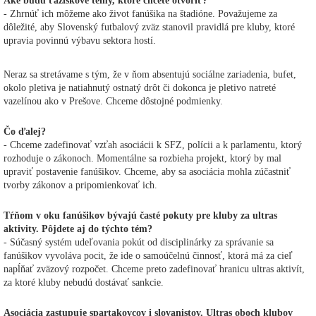
Aké budú ťažiskové témy, ktoré chcete otvoriť?
- Zhrnúť ich môžeme ako život fanúšika na štadióne. Považujeme za
dôležité, aby Slovenský futbalový zväz stanovil pravidlá pre kluby, ktoré
upravia povinnú výbavu sektora hostí.
Neraz sa stretávame s tým, že v ňom absentujú sociálne zariadenia, bufet,
okolo pletiva je natiahnutý ostnatý drôt či dokonca je pletivo natreté
vazelínou ako v Prešove. Chceme dôstojné podmienky.
Čo ďalej?
- Chceme zadefinovať vzťah asociácii k SFZ, polícii a k parlamentu, ktorý
rozhoduje o zákonoch. Momentálne sa rozbieha projekt, ktorý by mal
upraviť postavenie fanúšikov. Chceme, aby sa asociácia mohla zúčastniť
tvorby zákonov a pripomienkovať ich.
Tŕňom v oku fanúšikov bývajú časté pokuty pre kluby za ultras
aktivity. Pôjdete aj do týchto tém?
- Súčasný systém udeľovania pokút od disciplinárky za správanie sa
fanúšikov vyvoláva pocit, že ide o samoúčelnú činnosť, ktorá má za cieľ
napĺňať zväzový rozpočet. Chceme preto zadefinovať hranicu ultras aktivít,
za ktoré kluby nebudú dostávať sankcie.
Asociácia zastupuje spartakovcov i slovanistov. Ultras oboch klubov