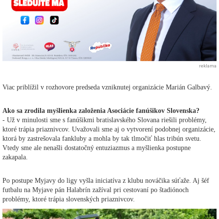
reklama
Viac priblížil v rozhovore predseda vzniknutej organizácie Marián Galbavý.
Ako sa zrodila myšlienka založenia Asociácie fanúšikov Slovenska?
- Už v minulosti sme s fanúšikmi bratislavského Slovana riešili problémy,
ktoré trápia priaznivcov. Uvažovali sme aj o vytvorení podobnej organizácie,
ktorá by zastrešovala fankluby a mohla by tak tlmočiť hlas tribún svetu.
Vtedy sme ale nenašli dostatočný entuziazmus a myšlienka postupne
zakapala.
Po postupe Myjavy do ligy vyšla iniciatíva z klubu nováčika súťaže. Aj šéf
futbalu na Myjave pán Halabrín zažíval pri cestovaní po štadiónoch
problémy, ktoré trápia slovenských priaznivcov.