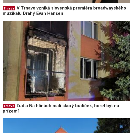
V Trnave vzniká slovenská premiéra broadwayského
Trnava
muzikálu Drahý Evan Hansen
Ľudia Na hlinách mali skorý budíček, horel byt na
Trnava
prízemí