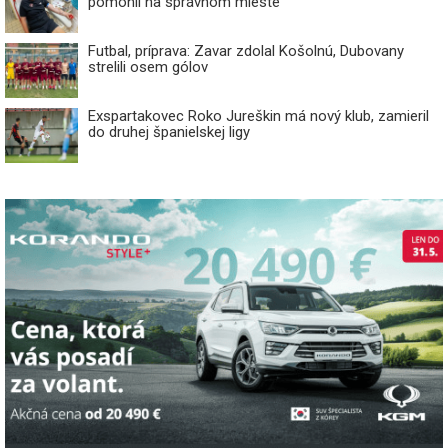
pomohli na správnom mieste
Futbal, príprava: Zavar zdolal Košolnú, Dubovany
strelili osem gólov
Exspartakovec Roko Jureškin má nový klub, zamieril
do druhej španielskej ligy