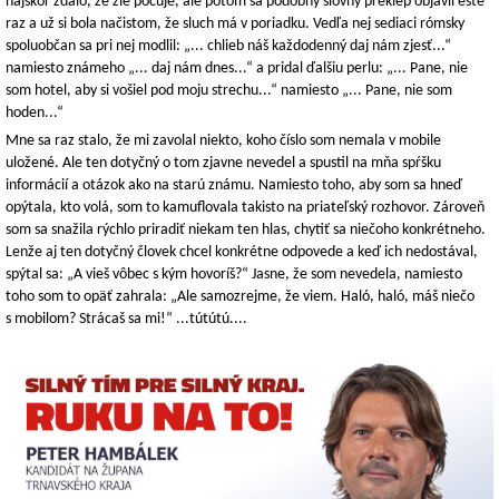
najskôr zdalo, že zle počuje, ale potom sa podobný slovný preklep objavil ešte
raz a už si bola načistom, že sluch má v poriadku. Vedľa nej sediaci rómsky
spoluobčan sa pri nej modlil: „... chlieb náš každodenný daj nám zjesť...“
namiesto známeho „... daj nám dnes...“ a pridal ďalšiu perlu: „... Pane, nie
som hotel, aby si vošiel pod moju strechu...“ namiesto „... Pane, nie som
hoden...“
Mne sa raz stalo, že mi zavolal niekto, koho číslo som nemala v mobile
uložené. Ale ten dotyčný o tom zjavne nevedel a spustil na mňa spŕšku
informácií a otázok ako na starú známu. Namiesto toho, aby som sa hneď
opýtala, kto volá, som to kamuflovala takisto na priateľský rozhovor. Zároveň
som sa snažila rýchlo priradiť niekam ten hlas, chytiť sa niečoho konkrétneho.
Lenže aj ten dotyčný človek chcel konkrétne odpovede a keď ich nedostával,
spýtal sa: „A vieš vôbec s kým hovoríš?“ Jasne, že som nevedela, namiesto
toho som to opäť zahrala: „Ale samozrejme, že viem. Haló, haló, máš niečo
s mobilom? Strácaš sa mi!“ ...tútútú....