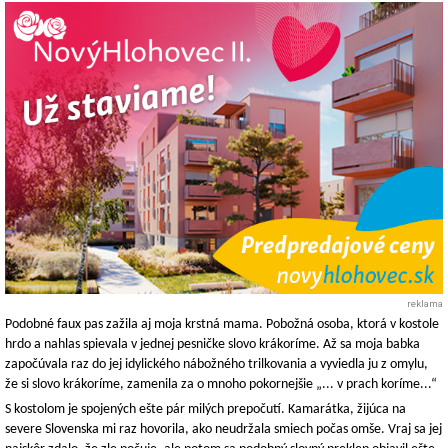
reklama
Podobné faux pas zažila aj moja krstná mama. Pobožná osoba, ktorá v kostole
hrdo a nahlas spievala v jednej pesničke slovo krákoríme. Až sa moja babka
započúvala raz do jej idylického nábožného trilkovania a vyviedla ju z omylu,
že si slovo krákoríme, zamenila za o mnoho pokornejšie „... v prach koríme...“
S kostolom je spojených ešte pár milých prepočutí. Kamarátka, žijúca na
severe Slovenska mi raz hovorila, ako neudržala smiech počas omše. Vraj sa jej