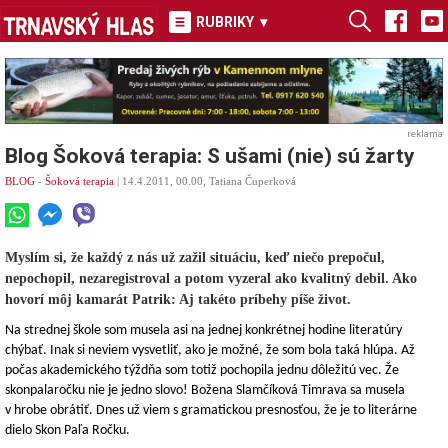
RUBRIKY
▾
reklama
Blog Šoková terapia: S ušami (nie) sú žarty
BLOG
-
Šoková terapia
| 14.4.2011, 00.00, Tatiana Čuperková
Myslím si, že každý z nás už zažil situáciu, keď niečo prepočul,
nepochopil, nezaregistroval a potom vyzeral ako kvalitný debil. Ako
hovorí môj kamarát Patrik: Aj takéto príbehy píše život.
Na strednej škole som musela asi na jednej konkrétnej hodine literatúry
chýbať. Inak si neviem vysvetliť, ako je možné, že som bola taká hlúpa. Až
počas akademického týždňa som totiž pochopila jednu dôležitú vec. Že
skonpalaročku nie je jedno slovo! Božena Slamčíková Timrava sa musela
v hrobe obrátiť. Dnes už viem s gramatickou presnosťou, že je to literárne
dielo Skon Paľa Ročku.