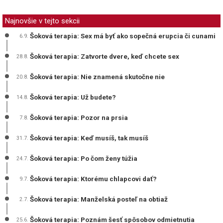
Najnovšie v tejto sekcii
Šoková terapia: Sex má byť ako sopečná erupcia či cunami
6.9.
Šoková terapia: Zatvorte dvere, keď chcete sex
28.8.
Šoková terapia: Nie znamená skutočne nie
20.8.
Šoková terapia: Už budete?
14.8.
Šoková terapia: Pozor na prsia
7.8.
Šoková terapia: Keď musíš, tak musíš
31.7.
Šoková terapia: Po čom ženy túžia
24.7.
Šoková terapia: Ktorému chlapcovi dať?
9.7.
Šoková terapia: Manželská posteľ na obtiaž
2.7.
Šoková terapia: Poznám šesť spôsobov odmietnutia
25.6.