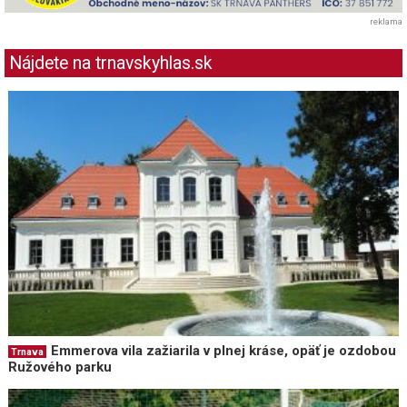
reklama
Nájdete na trnavskyhlas.sk
Emmerova vila zažiarila v plnej kráse, opäť je ozdobou
Trnava
Ružového parku