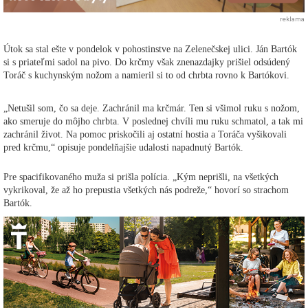
reklama
Útok sa stal ešte v pondelok v pohostinstve na Zelenečskej ulici. Ján Bartók
si s priateľmi sadol na pivo. Do krčmy však znenazdajky prišiel odsúdený
Toráč s kuchynským nožom a namieril si to od chrbta rovno k Bartókovi.
„Netušil som, čo sa deje. Zachránil ma krčmár. Ten si všimol ruku s nožom,
ako smeruje do môjho chrbta. V poslednej chvíli mu ruku schmatol, a tak mi
zachránil život. Na pomoc priskočili aj ostatní hostia a Toráča vyšikovali
pred krčmu,“ opisuje pondelňajšie udalosti napadnutý Bartók.
Pre spacifikovaného muža si prišla polícia. „Kým neprišli, na všetkých
vykrikoval, že až ho prepustia všetkých nás podreže,“ hovorí so strachom
Bartók.