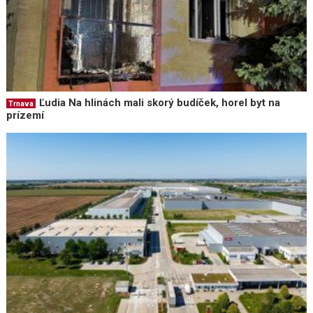
Ľudia Na hlinách mali skorý budíček, horel byt na
Trnava
prízemí