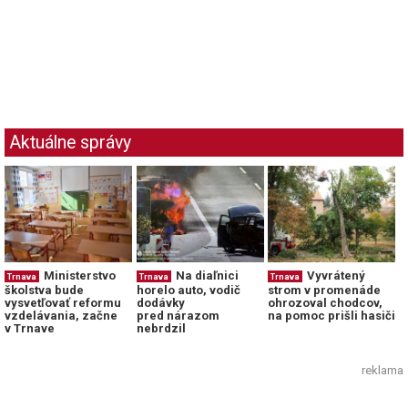
Aktuálne správy
Ministerstvo
Na diaľnici
Vyvrátený
Trnava
Trnava
Trnava
školstva bude
horelo auto, vodič
strom v promenáde
vysvetľovať reformu
dodávky
ohrozoval chodcov,
vzdelávania, začne
pred nárazom
na pomoc prišli hasiči
v Trnave
nebrdzil
reklama