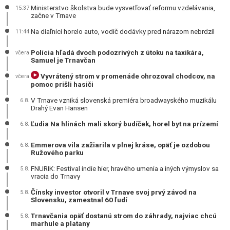
Ministerstvo školstva bude vysvetľovať reformu vzdelávania,
15:37
začne v Trnave
Na diaľnici horelo auto, vodič dodávky pred nárazom nebrdzil
11:44
Polícia hľadá dvoch podozrivých z útoku na taxikára,
včera
Samuel je Trnavčan
Vyvrátený strom v promenáde ohrozoval chodcov, na
včera
pomoc prišli hasiči
V Trnave vzniká slovenská premiéra broadwayského muzikálu
6.8.
Drahý Evan Hansen
Ľudia Na hlinách mali skorý budíček, horel byt na prízemí
6.8.
Emmerova vila zažiarila v plnej kráse, opäť je ozdobou
6.8.
Ružového parku
FNURIK: Festival indie hier, hravého umenia a iných výmyslov sa
5.8.
vracia do Trnavy
Čínsky investor otvoril v Trnave svoj prvý závod na
5.8.
Slovensku, zamestnal 60 ľudí
Trnavčania opäť dostanú strom do záhrady, najviac chcú
5.8.
marhule a platany