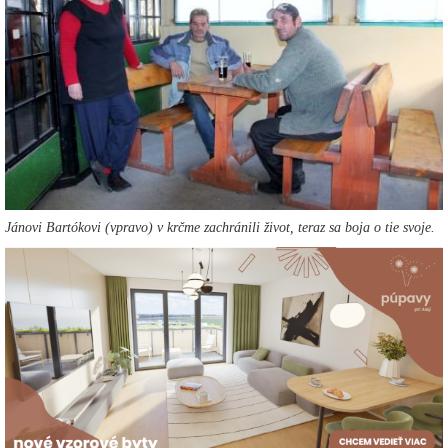
Jánovi Bartókovi (vpravo) v krčme zachránili život, teraz sa boja o tie svoje.