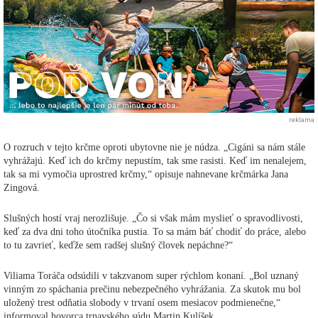
reklama
O rozruch v tejto krčme oproti ubytovne nie je núdza. „Cigáni sa nám stále
vyhrážajú. Keď ich do krčmy nepustím, tak sme rasisti. Keď im nenalejem,
tak sa mi vymočia uprostred krčmy,“ opisuje nahnevane krčmárka Jana
Zingová.
Slušných hostí vraj nerozlišuje. „Čo si však mám myslieť o spravodlivosti,
keď za dva dni toho útočníka pustia. To sa mám báť chodiť do práce, alebo
to tu zavrieť, keďže sem radšej slušný človek nepáchne?“
Viliama Toráča odsúdili v takzvanom super rýchlom konaní. „Bol uznaný
vinným zo spáchania prečinu nebezpečného vyhrážania. Za skutok mu bol
uložený trest odňatia slobody v trvaní osem mesiacov podmienečne,“
informoval hovorca trnavského súdu Martin Kulíšek.