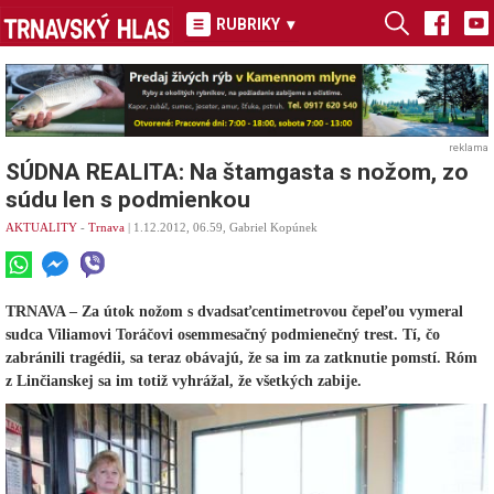
RUBRIKY
▾
reklama
SÚDNA REALITA: Na štamgasta s nožom, zo
súdu len s podmienkou
AKTUALITY
-
Trnava
| 1.12.2012, 06.59, Gabriel Kopúnek
TRNAVA – Za útok nožom s dvadsaťcentimetrovou čepeľou vymeral
sudca Viliamovi Toráčovi osemmesačný podmienečný trest. Tí, čo
zabránili tragédii, sa teraz obávajú, že sa im za zatknutie pomstí. Róm
z Linčianskej sa im totiž vyhrážal, že všetkých zabije.