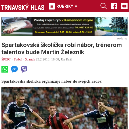
RUBRIKY
▾
reklama
Spartakovská školička robí nábor, trénerom
talentov bude Martin Železník
ŠPORT
-
Futbal
-
Spartak
| 3.2.2013, 16.08, Ján Král
Spartakovská školička organizuje nábor do svojich radov.