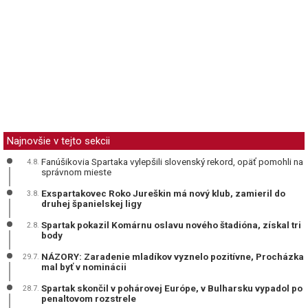
Najnovšie v tejto sekcii
Fanúšikovia Spartaka vylepšili slovenský rekord, opäť pomohli na
4.8.
správnom mieste
Exspartakovec Roko Jureškin má nový klub, zamieril do
3.8.
druhej španielskej ligy
Spartak pokazil Komárnu oslavu nového štadióna, získal tri
2.8.
body
NÁZORY: Zaradenie mladíkov vyznelo pozitívne, Procházka
29.7.
mal byť v nominácii
Spartak skončil v pohárovej Európe, v Bulharsku vypadol po
28.7.
penaltovom rozstrele