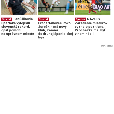
Fanúšikovia
NÁZORY:
Spartak
Spartak
Spartak
Spartaka vylepšili
Exspartakovec Roko
Zaradenie mladíkov
slovenský rekord,
Jureškin má nový
vyznelo pozitívne,
opäť pomohli
klub, zamieril
Procházka mal byť
na správnom mieste
do druhej španielskej
v nominácii
ligy
reklama