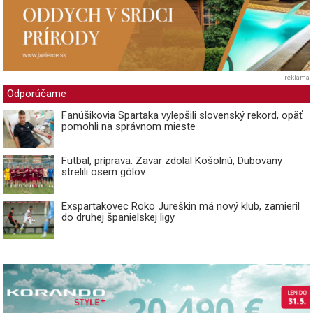
reklama
Odporúčame
Fanúšikovia Spartaka vylepšili slovenský rekord, opäť
pomohli na správnom mieste
Futbal, príprava: Zavar zdolal Košolnú, Dubovany
strelili osem gólov
Exspartakovec Roko Jureškin má nový klub, zamieril
do druhej španielskej ligy