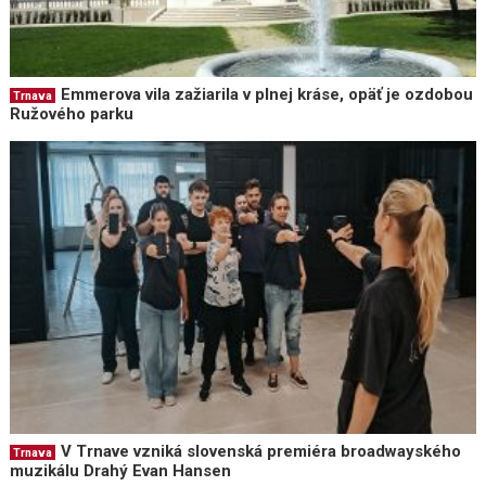
Emmerova vila zažiarila v plnej kráse, opäť je ozdobou
Trnava
Ružového parku
V Trnave vzniká slovenská premiéra broadwayského
Trnava
muzikálu Drahý Evan Hansen