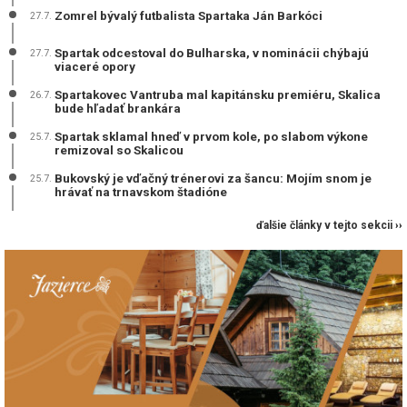
Zomrel bývalý futbalista Spartaka Ján Barkóci
27.7.
Spartak odcestoval do Bulharska, v nominácii chýbajú
27.7.
viaceré opory
Spartakovec Vantruba mal kapitánsku premiéru, Skalica
26.7.
bude hľadať brankára
Spartak sklamal hneď v prvom kole, po slabom výkone
25.7.
remizoval so Skalicou
Bukovský je vďačný trénerovi za šancu: Mojím snom je
25.7.
hrávať na trnavskom štadióne
ďalšie články v tejto sekcii ››