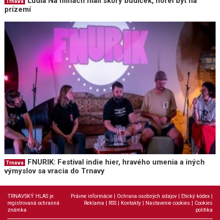
Ľudia Na hlinách mali skorý budíček, horel byt na
Trnava
prízemí
FNURIK: Festival indie hier, hravého umenia a iných
Trnava
výmyslov sa vracia do Trnavy
TRNAVSKÝ HLAS je
Právne informácie
|
Ochrana osobných údajov
|
Etický kódex
|
registrovaná ochranná
Reklama
|
RSS
|
Kontakty
|
Nastavenie cookies
|
Cookies
známka
politika