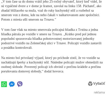
„V tom čase sa do domu vrátil jeho 25-ročný obyvateľ, ktorý keď videl, že
sú vypáčené dvere a v dome je šramot, zavolal na linku 158. Páchateľ, ako
zbadal blížiaceho sa muža, vzal do ruky kuchynský nôž a rozbehol sa
smerom von z domu, kde na neho čakali v naštartovanom aute spoločníci.
Potom z miesta ušli smerom na Trnavu.“
V tom čase však na miesto smerovala policajná hliadka z Trstína a jedna
hliadka pátrala po vozidle v smere na Trnavu. „Krátko pred pol jednou
popoludní spozorovala hliadka pohotovostnej motorizovanej jednotky
podozrivé vozidlo na Zelenečskej ulici v Trnave. Policajti vozidlo zastavili
a posádku kontrolovali.
Na miesto bol privolaný výjazd, ktorý po príchode zistil, že vo vozidle sa
nachádzajú šperky a kuchynský nôž. Následne policajti mužov obmedzili na
osobnej slobode. Poverený policajt ich obvinil z prečinu krádeže a prečinu
porušovania domovej slobody,“ dodal hovorca.
Vytlačiť
reklama