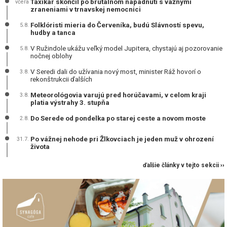
Taxikár skončil po brutálnom napadnutí s vážnymi
včera
zraneniami v trnavskej nemocnici
Folklóristi mieria do Červeníka, budú Slávností spevu,
5.8.
hudby a tanca
V Ružindole ukážu veľký model Jupitera, chystajú aj pozorovanie
5.8.
nočnej oblohy
V Seredi dali do užívania nový most, minister Ráž hovorí o
3.8.
rekonštrukcii ďalších
Meteorológovia varujú pred horúčavami, v celom kraji
3.8.
platia výstrahy 3. stupňa
Do Serede od pondelka po starej ceste a novom moste
2.8.
Po vážnej nehode pri Žlkovciach je jeden muž v ohrození
31.7.
života
ďalšie články v tejto sekcii ››