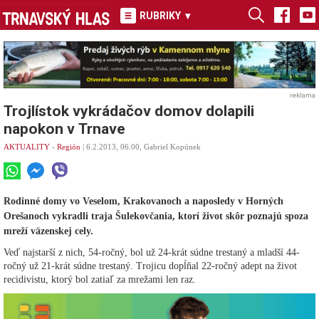
RUBRIKY
▾
reklama
Trojlístok vykrádačov domov dolapili
napokon v Trnave
AKTUALITY
-
Región
| 6.2.2013, 06.00, Gabriel Kopúnek
Rodinné domy vo Veselom, Krakovanoch a naposledy v Horných
Orešanoch vykradli traja Šulekovčania, ktorí život skôr poznajú spoza
mreží väzenskej cely.
Veď najstarší z nich, 54-ročný, bol už 24-krát súdne trestaný a mladší 44-
ročný už 21-krát súdne trestaný. Trojicu dopĺňal 22-ročný adept na život
recidivistu, ktorý bol zatiaľ za mrežami len raz.