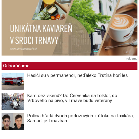
reklama
Odporúčame
Hasiči sú v permanencii, neďaleko Trstína horí les
Kam cez víkend? Do Červeníka na folklór, do
Vrbového na pivo, v Trnave budú veterány
Polícia hľadá dvoch podozrivých z útoku na taxikára,
Samuel je Trnavčan