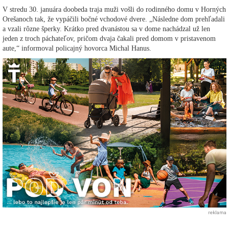
V stredu 30. januára doobeda traja muži vošli do rodinného domu v Horných
Orešanoch tak, že vypáčili bočné vchodové dvere. „Následne dom prehľadali
a vzali rôzne šperky. Krátko pred dvanástou sa v dome nachádzal už len
jeden z troch páchateľov, pričom dvaja čakali pred domom v pristavenom
aute,“ informoval policajný hovorca Michal Hanus.
reklama