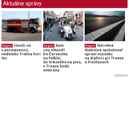
Aktuálne správy
Hasiči sú
Kam
Národná
Región
Región
Región
v permanencii,
cez víkend?
diaľničná spoločnosť
neďaleko Trstína horí
Do Červeníka
upraví vozovku
les
na folklór,
na diaľnici pri Trnave
do Vrbového na pivo,
a Piešťanoch
v Trnave budú
veterány
reklama