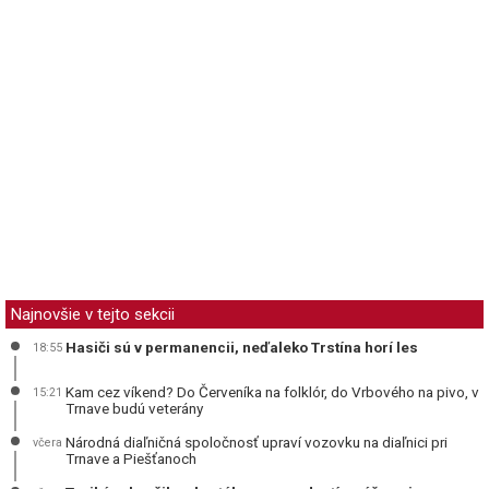
Najnovšie v tejto sekcii
Hasiči sú v permanencii, neďaleko Trstína horí les
18:55
Kam cez víkend? Do Červeníka na folklór, do Vrbového na pivo, v
15:21
Trnave budú veterány
Národná diaľničná spoločnosť upraví vozovku na diaľnici pri
včera
Trnave a Piešťanoch