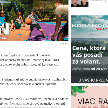
reklama
 Dušan Čaplovič i predseda Trnavského
dzi odbornými školami máme aj také, ktoré
a vychovávajú odborníkov. Aj konferencia
h študentov už nie je cudzie praxovať v zahraničí,
vidieť, chcú spoznávať a chcú sa uplatniť,“
úrovni Jose Luis Lavilla zo Španielska hodnotí
ívne. „Vymenili sme si nové poznatky v oblasti