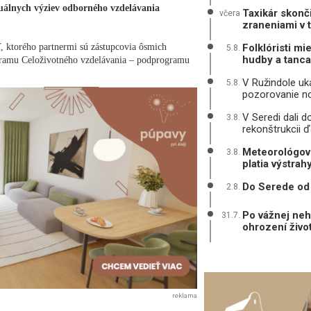
uálnych výziev odborného vzdelávania
Taxikár skonč
včera
zraneniami v 
ktorého partnermi sú zástupcovia ôsmich
Folklóristi mi
5.8.
hudby a tanca
rogramu Celoživotného vzdelávania – podprogramu
V Ružindole uká
5.8.
pozorovanie n
V Seredi dali d
3.8.
rekonštrukcii ď
Meteorológovi
3.8.
platia výstrah
Do Serede od 
2.8.
Po vážnej neh
31.7.
ohrození živo
reklama