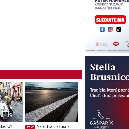
íkend?
Národná diaľničná
Región