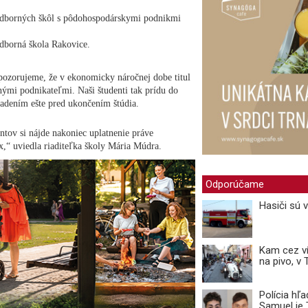
 odborných škôl s pôdohospodárskymi podnikmi
dborná škola Rakovice.
pozorujeme, že v ekonomicky náročnej dobe titul
nými podnikateľmi. Naši študenti tak prídu do
adením ešte pred ukončením štúdia.
tov si nájde nakoniec uplatnenie práve
x,“ uviedla riaditeľka školy Mária Múdra.
Odporúčame
Hasiči sú 
Kam cez ví
na pivo, v
Polícia hľ
Samuel je