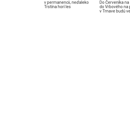
v permanencii, neďaleko
Do Červeníka na f
Trstína horí les
do Vrbového na 
v Trnave budú v