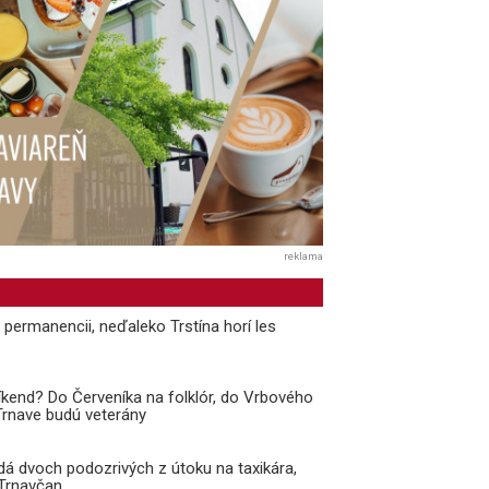
reklama
v permanencii, neďaleko Trstína horí les
kend? Do Červeníka na folklór, do Vrbového
 Trnave budú veterány
adá dvoch podozrivých z útoku na taxikára,
 Trnavčan