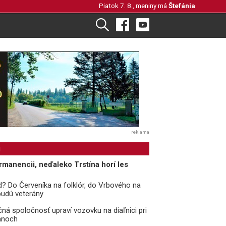
Piatok 7. 8., meniny má
Štefánia
reklama
i
rmanencii, neďaleko Trstína horí les
? Do Červeníka na folklór, do Vrbového na
 budú veterány
čná spoločnosť upraví vozovku na diaľnici pri
anoch