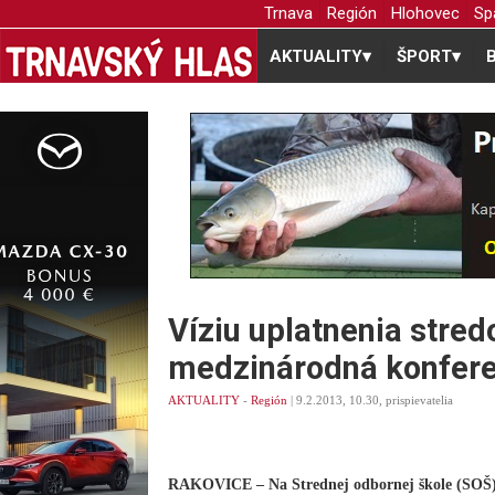
Trnava
Región
Hlohovec
Sp
AKTUALITY
▾
ŠPORT
▾
Víziu uplatnenia stred
medzinárodná konfere
AKTUALITY
-
Región
| 9.2.2013, 10.30, prispievatelia
RAKOVICE – Na Strednej odbornej škole (SOŠ) 