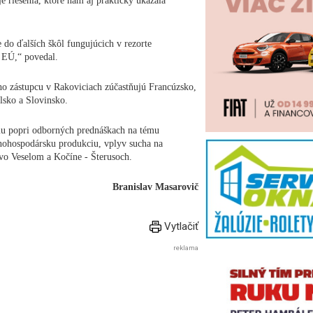
e riešenia, ktoré nám aj prakticky ukázala
 do ďalších škôl fungujúcich v rezorte
j EÚ,“ povedal.
 zástupcu v Rakoviciach zúčastňujú Francúzsko,
sko a Slovinsko.
amu popri odborných prednáškach na tému
ľnohospodársku produkciu, vplyv sucha na
 vo Veselom a Kočíne - Šterusoch.
Branislav Masarovič
Vytlačiť
reklama