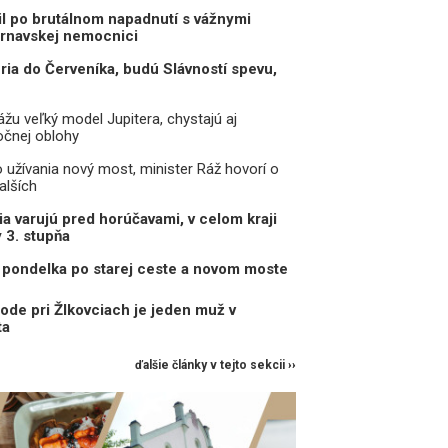
il po brutálnom napadnutí s vážnymi
trnavskej nemocnici
eria do Červeníka, budú Slávností spevu,
žu veľký model Jupitera, chystajú aj
očnej oblohy
o užívania nový most, minister Ráž hovorí o
alších
a varujú pred horúčavami, v celom kraji
y 3. stupňa
pondelka po starej ceste a novom moste
ode pri Žlkovciach je jeden muž v
ta
ďalšie články v tejto sekcii ››