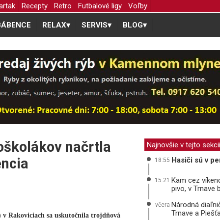
artak
Recepty
Retro
Futbalové ligy
Voľby
BÁBENCE
RELAX
▾
SERVIS
▾
BLOG
▾
oškolákov načrtla
Najnovšie v tejto sekci
ncia
Hasiči sú v pe
18:55
Kam cez víkend
15:21
pivo, v Trnave
Národná diaľni
včera
Trnave a Piešť
v Rakoviciach sa uskutočnila trojdňová