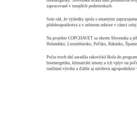
bioenergetiky. Slovenská strana nám predstavila svoj
zapracované v tunajších podmienkach.
Som rád, že výsledky spolu s ostatnými zapracujeme
pôdohospodárstva a v zelenom sektore v rámci cele
Na projekte COPCHAVET sa okrem Slovenska a jeho
Holandsko, Luxembursko, Poľsko, Rakúsko, Španiel
Počas troch dní zaradila rakovická škola do progr
bioenergetika, klimatické zmeny a ich vplyv na po
rastlinnú výrobu a ďalšie aj návštevu agropodnikov