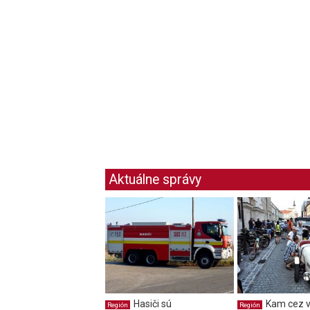
Aktuálne správy
Hasiči sú
Kam cez v
Región
Región