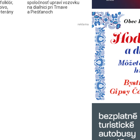
olklór,
spoločnosť upraví vozovku
pivo,
na diaľnici pri Trnave
eterány
a Piešťanoch
reklama