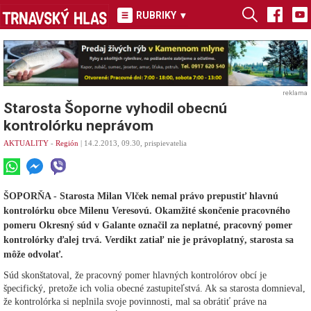
RUBRIKY
▾
reklama
Starosta Šoporne vyhodil obecnú
kontrolórku neprávom
AKTUALITY
-
Región
| 14.2.2013, 09.30, prispievatelia
ŠOPORŇA - Starosta Milan Vlček nemal právo prepustiť hlavnú
kontrolórku obce Milenu Veresovú. Okamžité skončenie pracovného
pomeru Okresný súd v Galante označil za neplatné, pracovný pomer
kontrolórky ďalej trvá. Verdikt zatiaľ nie je právoplatný, starosta sa
môže odvolať.
Súd skonštatoval, že pracovný pomer hlavných kontrolórov obcí je
špecifický, pretože ich volia obecné zastupiteľstvá. Ak sa starosta domnieval,
že kontrolórka si neplnila svoje povinnosti, mal sa obrátiť práve na