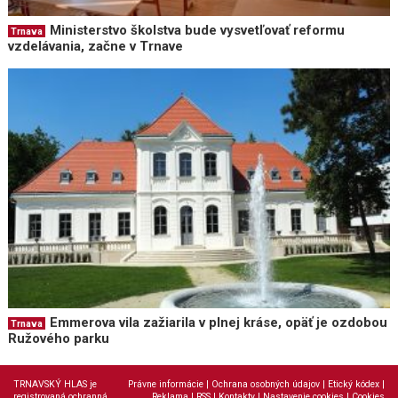
Ministerstvo školstva bude vysvetľovať reformu
Trnava
vzdelávania, začne v Trnave
Emmerova vila zažiarila v plnej kráse, opäť je ozdobou
Trnava
Ružového parku
TRNAVSKÝ HLAS je
Právne informácie
|
Ochrana osobných údajov
|
Etický kódex
|
registrovaná ochranná
Reklama
|
RSS
|
Kontakty
|
Nastavenie cookies
|
Cookies