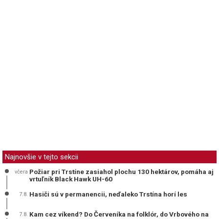
Najnovšie v tejto sekcii
Požiar pri Trstíne zasiahol plochu 130 hektárov, pomáha aj
včera
vrtuľník Black Hawk UH-60
Hasiči sú v permanencii, neďaleko Trstína horí les
7.8.
Kam cez víkend? Do Červeníka na folklór, do Vrbového na
7.8.