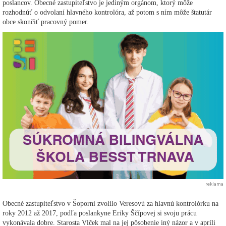
poslancov. Obecné zastupiteľstvo je jediným orgánom, ktorý môže
rozhodnúť o odvolaní hlavného kontrolóra, až potom s ním môže štatutár
obce skončiť pracovný pomer.
reklama
Obecné zastupiteľstvo v Šoporni zvolilo Veresovú za hlavnú kontrolórku na
roky 2012 až 2017, podľa poslankyne Eriky Ščípovej si svoju prácu
vykonávala dobre. Starosta Vlček mal na jej pôsobenie iný názor a v apríli