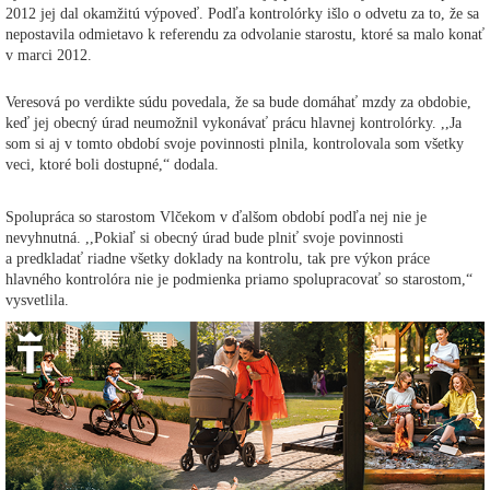
2012 jej dal okamžitú výpoveď. Podľa kontrolórky išlo o odvetu za to, že sa
nepostavila odmietavo k referendu za odvolanie starostu, ktoré sa malo konať
v marci 2012.
Veresová po verdikte súdu povedala, že sa bude domáhať mzdy za obdobie,
keď jej obecný úrad neumožnil vykonávať prácu hlavnej kontrolórky. ,,Ja
som si aj v tomto období svoje povinnosti plnila, kontrolovala som všetky
veci, ktoré boli dostupné,“ dodala.
Spolupráca so starostom Vlčekom v ďalšom období podľa nej nie je
nevyhnutná. ,,Pokiaľ si obecný úrad bude plniť svoje povinnosti
a predkladať riadne všetky doklady na kontrolu, tak pre výkon práce
hlavného kontrolóra nie je podmienka priamo spolupracovať so starostom,“
vysvetlila.