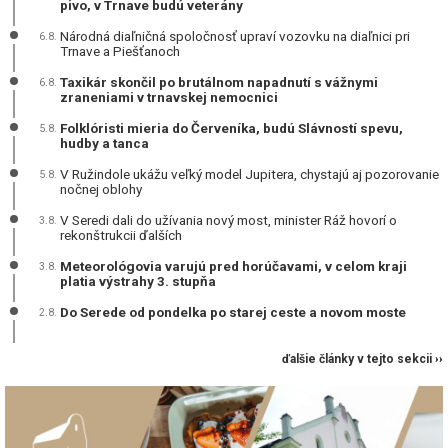
pivo, v Trnave budú veterány
Národná diaľničná spoločnosť upraví vozovku na diaľnici pri
6.8.
Trnave a Piešťanoch
Taxikár skončil po brutálnom napadnutí s vážnymi
6.8.
zraneniami v trnavskej nemocnici
Folklóristi mieria do Červeníka, budú Slávností spevu,
5.8.
hudby a tanca
V Ružindole ukážu veľký model Jupitera, chystajú aj pozorovanie
5.8.
nočnej oblohy
V Seredi dali do užívania nový most, minister Ráž hovorí o
3.8.
rekonštrukcii ďalších
Meteorológovia varujú pred horúčavami, v celom kraji
3.8.
platia výstrahy 3. stupňa
Do Serede od pondelka po starej ceste a novom moste
2.8.
ďalšie články v tejto sekcii ››