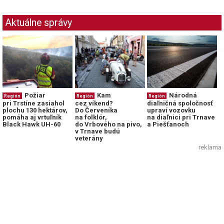
Aktuálne správy
Požiar
Kam
Národná
Región
Región
Región
pri Trstíne zasiahol
cez víkend?
diaľničná spoločnosť
plochu 130 hektárov,
Do Červeníka
upraví vozovku
pomáha aj vrtuľník
na folklór,
na diaľnici pri Trnave
Black Hawk UH-60
do Vrbového na pivo,
a Piešťanoch
v Trnave budú
veterány
reklama