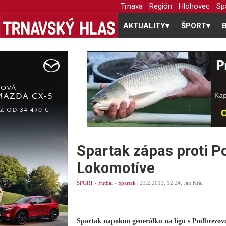
Trnava
Región
Hlohovec
Sp
AKTUALITY
▾
ŠPORT
▾
Spartak zápas proti P
Lokomotíve
ŠPORT
-
Futbal
-
Spartak
| 23.2.2013, 12.24, Ján Král
Spartak napokon generálku na ligu s Podbrezov