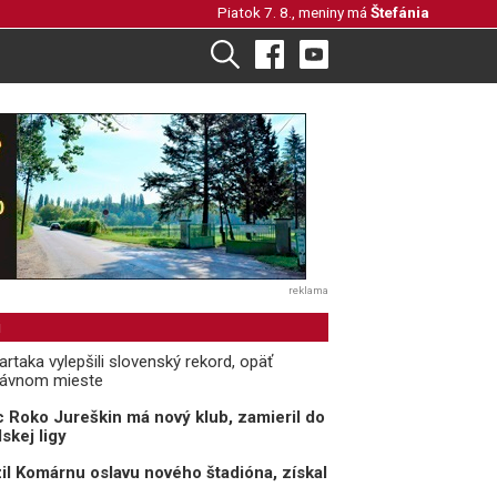
Piatok 7. 8., meniny má
Štefánia
reklama
i
rtaka vylepšili slovenský rekord, opäť
rávnom mieste
 Roko Jureškin má nový klub, zamieril do
skej ligy
il Komárnu oslavu nového štadióna, získal