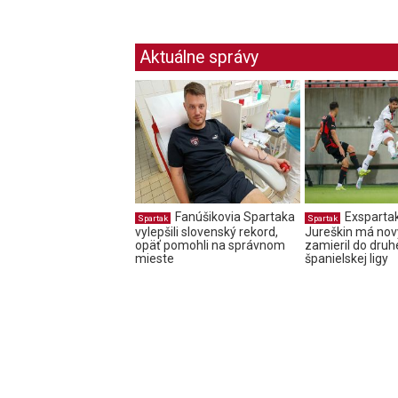
Aktuálne správy
Fanúšikovia Spartaka
Exsparta
Spartak
Spartak
vylepšili slovenský rekord,
Jureškin má nový
opäť pomohli na správnom
zamieril do druh
mieste
španielskej ligy