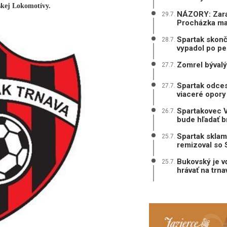
skej Lokomotívy.
NÁZORY: Zarad
29.7.
Procházka mal
Spartak skonč
28.7.
vypadol po pe
Zomrel bývalý
27.7.
Spartak odces
27.7.
viaceré opory
Spartakovec V
26.7.
bude hľadať b
Spartak sklam
25.7.
remizoval so 
Bukovský je v
25.7.
hrávať na trn