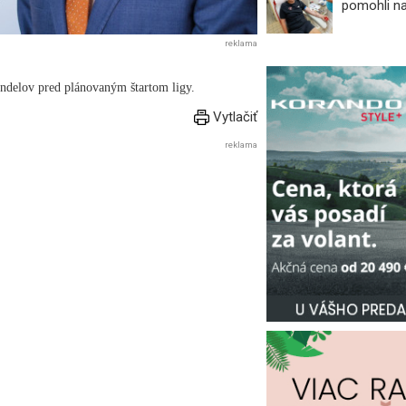
pomohli n
reklama
andelov pred plánovaným štartom ligy.
Vytlačiť
reklama