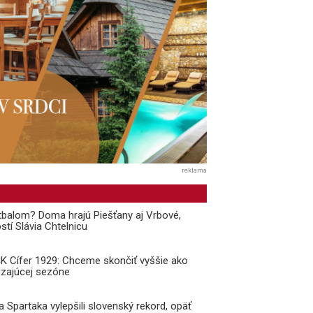
reklama
balom? Doma hrajú Piešťany aj Vrbové,
stí Slávia Chtelnicu
 ŠK Cífer 1929: Chceme skončiť vyššie ako
dzajúcej sezóne
a Spartaka vylepšili slovenský rekord, opäť