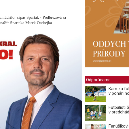
 umúdrilo, zápas Spartak - Podbrezová sa
nažér Spartaka Marek Ondrejka.
Odporúčame
Kam za fut
v pohári ho
Futbalisti
v predchá
Fanúšikovi