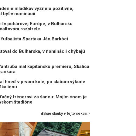
enie mladíkov vyznelo pozitívne,
 byť v nominácii
il v pohárovej Európe, v Bulharsku
naltovom rozstrele
 futbalista Spartaka Ján Barkóci
toval do Bulharska, v nominácii chýbajú
antruba mal kapitánsku premiéru, Skalica
rankára
al hneď v prvom kole, po slabom výkone
Skalicou
ďačný trénerovi za šancu: Mojím snom je
avskom štadióne
ďalšie články v tejto sekcii ››