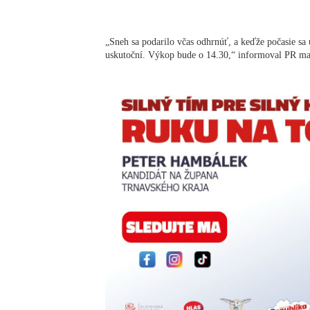
„Sneh sa podarilo včas odhrnúť, a keďže počasie sa
uskutoční. Výkop bude o 14.30,“ informoval PR ma