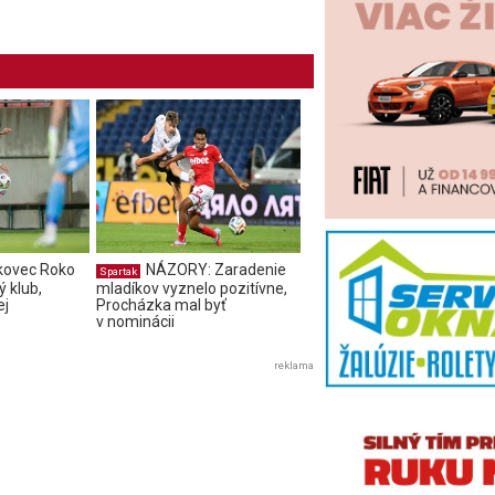
kovec Roko
NÁZORY: Zaradenie
Spartak
 klub,
mladíkov vyznelo pozitívne,
ej
Procházka mal byť
v nominácii
reklama