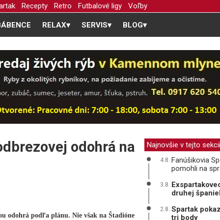
artak
Recepty
Retro
Futbalové ligy
Voľby
BÁBENCE
RELAX
▾
SERVIS
▾
BLOG
▾
odbrezovej odohrá na
Najnovšie v tejto sekci
Fanúšikovia Spa
4.8.
pomohli na sp
Exspartakovec
3.8.
druhej španiel
Spartak pokaz
2.8.
ou odohrá podľa plánu. Nie však na Štadióne
tri body