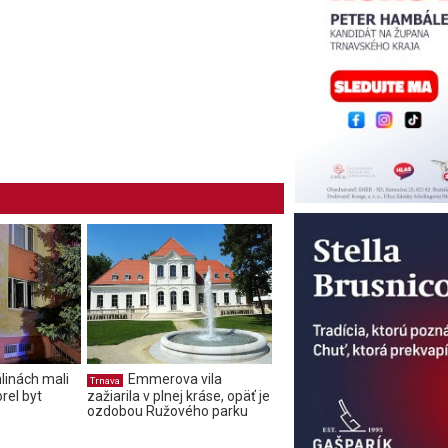
linách mali
Emmerova vila
Trnava
rel byt
zažiarila v plnej kráse, opäť je
ozdobou Ružového parku