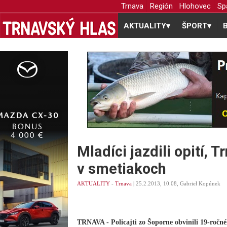
Trnava
Región
Hlohovec
Sp
AKTUALITY
▾
ŠPORT
▾
Mladíci jazdili opití, 
v smetiakoch
AKTUALITY
-
Trnava
| 25.2.2013, 10.08, Gabriel Kopúnek
TRNAVA - Policajti zo Šoporne obvinili 19-ročn