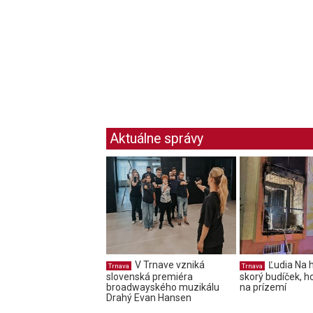
Aktuálne správy
V Trnave vzniká
Ľudia Na h
Trnava
Trnava
slovenská premiéra
skorý budíček, ho
broadwayského muzikálu
na prízemí
Drahý Evan Hansen