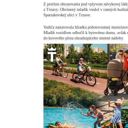
Z prečinu ohrozovania pod vplyvom návykovej látky 
z Trnavy. Obvinený mladík viedol v ranných hodiná
Spartakovskej ulici v Trnave.
Vodiča zastavovala hliadka pohotovostnej motorizo
Mladík vozidlom odbočil k bytovému domu, avšak ne
do kovového plota ohradzujúceho smetné nádoby.