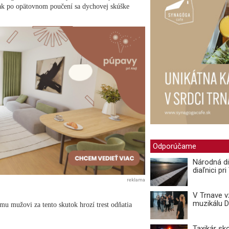
šak po opätovnom poučení sa dychovej skúške
Odporúčame
Národná di
diaľnici pr
reklama
V Trnave 
muzikálu 
mu mužovi za tento skutok hrozí trest odňatia
Taxikár sk