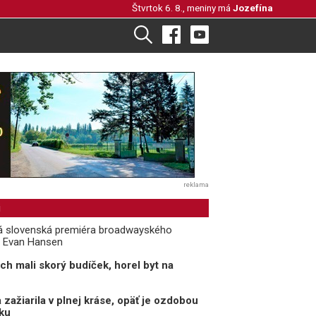
Štvrtok 6. 8., meniny má
Jozefína
reklama
i
ká slovenská premiéra broadwayského
ý Evan Hansen
ch mali skorý budíček, horel byt na
zažiarila v plnej kráse, opäť je ozdobou
ku