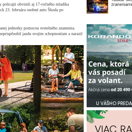
zraneniami
policajti obvinili aj 17-ročného mladíka
ch 23. februára osobné auto Škoda po
vanej jednotky pomocou svetelného znamenia.
prispôsobil jazdu svojim schopnostiam a narazil