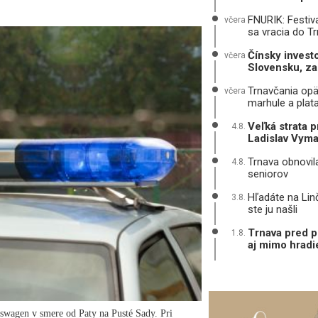
FNURIK: Festiva
včera
sa vracia do T
Čínsky investo
včera
Slovensku, za
Trnavčania opä
včera
marhule a plat
Veľká strata 
4.8.
Ladislav Vyma
Trnava obnovil
4.8.
seniorov
Hľadáte na Lin
3.8.
ste ju našli
Trnava pred p
1.8.
aj mimo hradi
swagen v smere od Paty na Pusté Sady. Pri