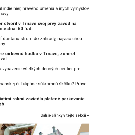
l indie hier, hravého umenia a iných výmyslov
rnavy
r otvoril v Trnave svoj prvý závod na
mestnal 60 ľudí
ť dostanú strom do záhrady, najviac chcú
any
pre cirkevnú hudbu v Trnave, zomrel
zal
a vybavenie všetkých denných centier pre
čianskej či Tulipáne súkromnú škôlku? Práve
iatimi rokmi zaviedla platené parkovanie
eb
ďalšie články v tejto sekcii ››