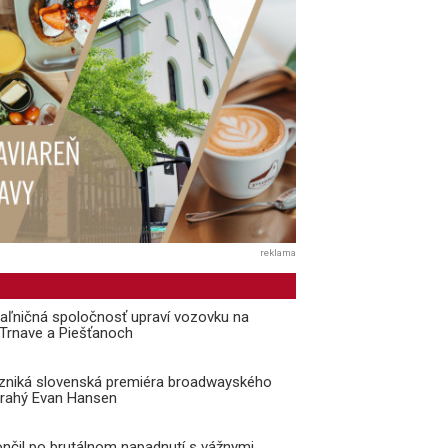
reklama
aľničná spoločnosť upraví vozovku na
i Trnave a Piešťanoch
vzniká slovenská premiéra broadwayského
Drahý Evan Hansen
ončil po brutálnom napadnutí s vážnymi