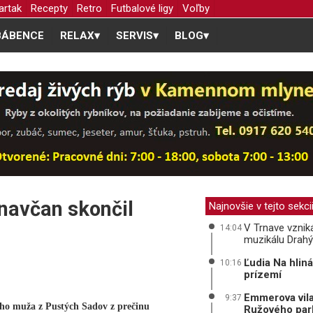
artak
Recepty
Retro
Futbalové ligy
Voľby
BÁBENCE
RELAX
▾
SERVIS
▾
BLOG
▾
Trnavčan skončil
Najnovšie v tejto sekci
V Trnave vzni
14:04
muzikálu Drah
Ľudia Na hliná
10:16
prízemí
Emmerova vila 
9:37
ého muža z Pustých Sadov z prečinu
Ružového par