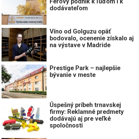
Férový podnik k ľuďom i k
dodávateľom
Víno od Golguzu opäť
bodovalo, ocenenie získalo aj
na výstave v Madride
Prestige Park – najlepšie
bývanie v meste
Úspešný príbeh trnavskej
firmy: Reklamné predmety
dodávajú aj pre veľké
spoločnosti