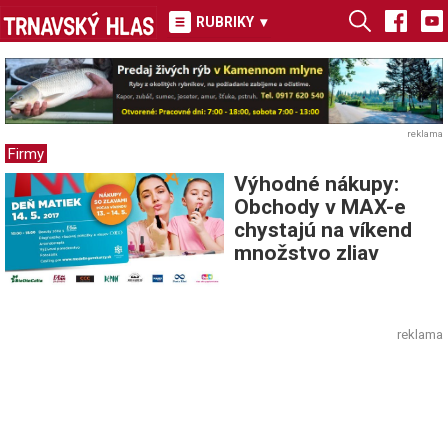
RUBRIKY
▾
reklama
Firmy
Výhodné nákupy:
Obchody v MAX-e
chystajú na víkend
množstvo zliav
reklama