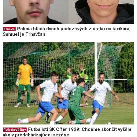
Polícia hľadá dvoch podozrivých z útoku na taxikára,
Trnava
Samuel je Trnavčan
Futbalisti ŠK Cífer 1929: Chceme skončiť vyššie
Futbalové ligy
ako v predchádzajúcej sezóne