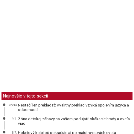
Najnovšie v tejto sekcii
Nestačí len prekladať: Kvalitný preklad vzniká spojením jazyka a
včera
odbornosti
Zóna detskej zábavy na vašom podujatí: skákacie hrady a oveľa
9.7.
viac
Hokejový kolotoč pokračuje aj po majstrovstvách sveta
8.7.