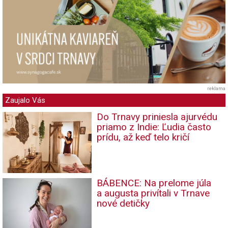
reklama
Zaujalo Vás
Do Trnavy priniesla ajurvédu
priamo z Indie: Ľudia často
prídu, až keď telo kričí
BÁBENCE: Na prelome júla
a augusta privítali v Trnave
nové detičky