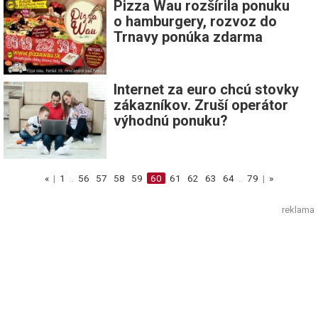
Pizza Wau rozšírila ponuku
o hamburgery, rozvoz do
Trnavy ponúka zdarma
Internet za euro chcú stovky
zákazníkov. Zruší operátor
výhodnú ponuku?
«
|
1
..
56
57
58
59
60
61
62
63
64
..
79
|
»
reklama