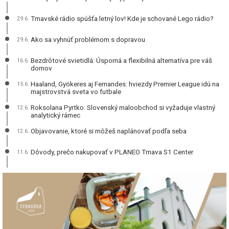
Trnavské rádio spúšťa letný lov! Kde je schované Lego rádio?
29.6.
Ako sa vyhnúť problémom s dopravou
29.6.
Bezdrôtové svietidlá: Úsporná a flexibilná alternatíva pre váš
16.6.
domov
Haaland, Gyökeres aj Fernandes: hviezdy Premier League idú na
15.6.
majstrovstvá sveta vo futbale
Roksolana Pyrtko: Slovenský maloobchod si vyžaduje vlastný
12.6.
analytický rámec
Objavovanie, ktoré si môžeš naplánovať podľa seba
12.6.
Dôvody, prečo nakupovať v PLANEO Trnava S1 Center
11.6.