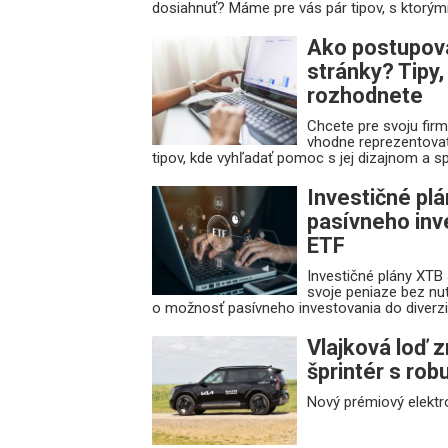
dosiahnuť? Máme pre vás pár tipov, s ktorými
Ako postupovať
stránky? Tipy
rozhodnete
Chcete pre svoju firm
vhodne reprezentova
tipov, kde vyhľadať pomoc s jej dizajnom a s
Investičné pl
pasívneho inv
ETF
Investičné plány XTB 
svoje peniaze bez nut
o možnosť pasívneho investovania do diverzif
Vlajková loď 
šprintér s ro
Nový prémiový elektrom