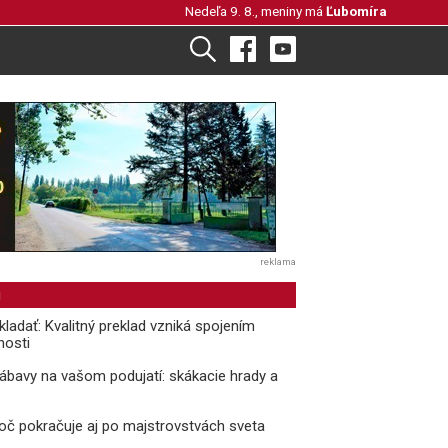
Nedeľa 9. 8., meniny má
Ľubomíra
reklama
i
kladať: Kvalitný preklad vzniká spojením
nosti
ábavy na vašom podujatí: skákacie hrady a
oč pokračuje aj po majstrovstvách sveta