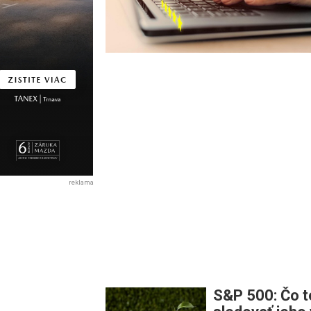
reklama
S&P 500: Čo to