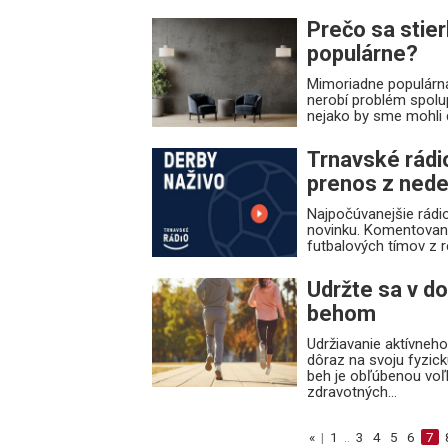
Prečo sa stie
populárne?
Mimoriadne populárna
nerobí problém spolu
nejako by sme mohli 
Trnavské rádi
prenos z nede
Najpočúvanejšie rádio
novinku. Komentovan
futbalových tímov z r
Udržte sa v do
behom
Udržiavanie aktívneho 
dôraz na svoju fyzic
beh je obľúbenou vo
zdravotných...
«
|
1
..
3
4
5
6
7