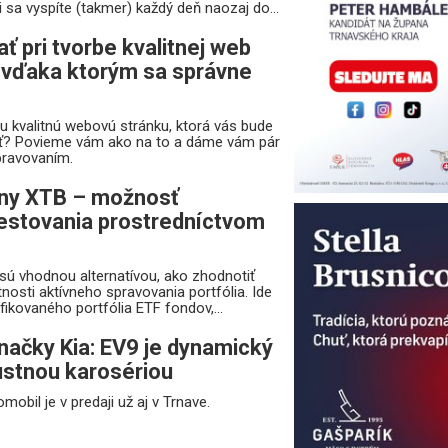
 sa vyspíte (takmer) každý deň naozaj do...
 pri tvorbe kvalitnej web
, vďaka ktorým sa správne
u kvalitnú webovú stránku, ktorá vás bude
ť? Povieme vám ako na to a dáme vám pár
pravovaním.
ány XTB – možnosť
estovania prostredníctvom
sú vhodnou alternatívou, ako zhodnotiť
nosti aktívneho spravovania portfólia. Ide
ikovaného portfólia ETF fondov,...
značky Kia: EV9 je dynamický
bustnou karosériou
obil je v predaji už aj v Trnave.