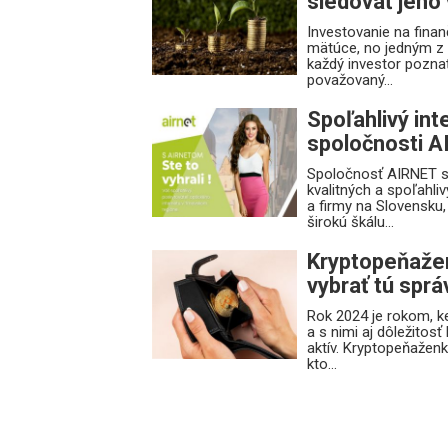
sledovať jeho
Investovanie na fina
mätúce, no jedným z n
každý investor poznať
považovaný...
Spoľahlivý int
spoločnosti 
Spoločnosť AIRNET s.
kvalitných a spoľahli
a firmy na Slovensku
širokú škálu...
Kryptopeňažen
vybrať tú sprá
Rok 2024 je rokom, k
a s nimi aj dôležitos
aktív. Kryptopeňažen
kto...