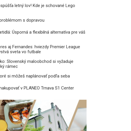
 spúšťa letný lov! Kde je schované Lego
 problémom s dopravou
tidlá: Úsporná a flexibilná alternatíva pre váš
res aj Fernandes: hviezdy Premier League
vstvá sveta vo futbale
ko: Slovenský maloobchod si vyžaduje
ický rámec
toré si môžeš naplánovať podľa seba
 nakupovať v PLANEO Trnava S1 Center