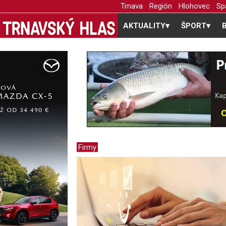
Trnava
Región
Hlohovec
Sp
AKTUALITY
▾
ŠPORT
▾
Firmy