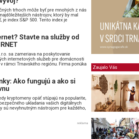
 vývoj?
nčných trhoch môže byť pre mnohých z nás
ajdôležitejších nástrojov, ktorý by mal
, je index S&P 500. Tento index je
ernet? Stavte na služby od
AIRNET
r.o. sa zameriava na poskytovanie
vých internetových služieb pre domácnosti
, v rámci Trnavského regiónu. Firma ponúka
Zaujalo Vás
ky: Ako fungujú a ako si
vnu
edy kryptomeny opäť stúpajú na popularite,
ť bezpečného ukladania vašich digitálnych
ky sú nevyhnutným nástrojom pre každého,
reklama