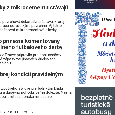
rky z mikrocementu stávajú
 povrchová dekoratívna úprava, ktorej
práca so všetkými povrchmi. Aj takto
definovať mikrocementové stierky.
o prinesie komentovaný
ľného futbalového derby
 v Trnave pripravilo pre poslucháčov
é zápasy zaujímavých duelov top
egiónu.
brej kondícii pravidelným
životného štýlu je pre ľudí, ktorí kladú
kú a duševnú pohodu, veľmi dôležité. Najmä
ľbou, pretože ponúka množstvo
8
9
10
11
..
79
|
»