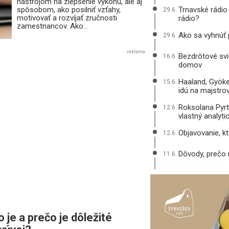
nástrojom na zlepšenie výkonu, ale aj
spôsobom, ako posilniť vzťahy,
Trnavské rádio
29.6.
motivovať a rozvíjať zručnosti
rádio?
zamestnancov. Ako...
Ako sa vyhnúť
29.6.
reklama
Bezdrôtové svie
16.6.
domov
Haaland, Gyöke
15.6.
idú na majstro
Roksolana Pyrt
12.6.
vlastný analyt
Objavovanie, k
12.6.
Dôvody, prečo
11.6.
 je a prečo je dôležité