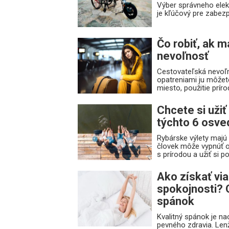
Výber správneho ele
je kľúčový pre zabezp
Čo robiť, ak 
nevoľnosť
Cestovateľská nevoľn
opatreniami ju môžete
miesto, použitie príro
Chcete si uži
týchto 6 osve
Rybárske výlety majú 
človek môže vypnúť o
s prírodou a užiť si p
Ako získať vi
spokojnosti? 
spánok
Kvalitný spánok je nao
pevného zdravia. Le