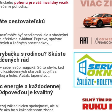
ktrického
pohonu pre váš invalidný vozík
ečenie pohodlia,...
máte cestovateľskú
osť môže byť nepríjemná, ale s vhodnými
 efektívne zvládnuť. Príprava, správne
dných a liečivých prostriedkov,...
ť rybačku s rodinou? Skúste
dčených rád
v sebe niečo magické. Sú to chvíle, keď
d každodenných starostí, spojiť sa
okoj a ticho. Avšak, tajomstvo...
ac energie a každodennej
Odpoveďou je kvalitný
zaj základ nielen spokojnosti, ale aj
nže ako ho v každodennom zhone