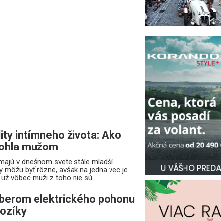
ity intímneho života: Ako
ohla mužom
majú v dnešnom svete stále mladší
y môžu byť rôzne, avšak na jedna vec je
už vôbec muži z toho nie sú...
ýberom elektrického pohonu
vozíky