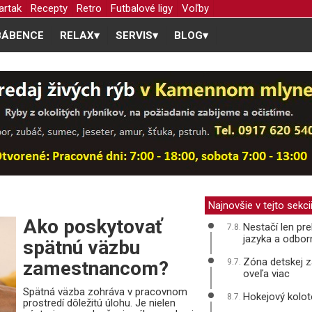
artak
Recepty
Retro
Futbalové ligy
Voľby
BÁBENCE
RELAX
▾
SERVIS
▾
BLOG
▾
Najnovšie v tejto sekci
Ako poskytovať
Nestačí len pre
7.8.
jazyka a odbor
spätnú väzbu
Zóna detskej z
zamestnancom?
9.7.
oveľa viac
Spätná väzba zohráva v pracovnom
Hokejový kolot
8.7.
prostredí dôležitú úlohu. Je nielen