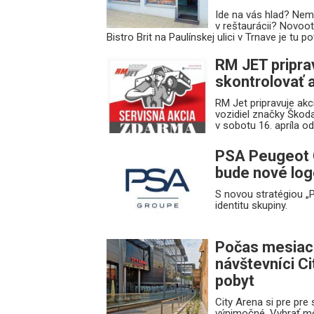
Ide na vás hlad? Nem
v reštaurácii? Novoo
Bistro Brit na Paulínskej ulici v Trnave je tu 
RM JET priprav
skontrolovať 
RM Jet pripravuje akc
vozidiel značky Škoda
v sobotu 16. apríla od
PSA Peugeot C
bude nové log
S novou stratégiou „
identitu skupiny.
Počas mesiaca
návštevníci Ci
pobyt
City Arena si pre pre 
výnimočné. Vyhrať mô