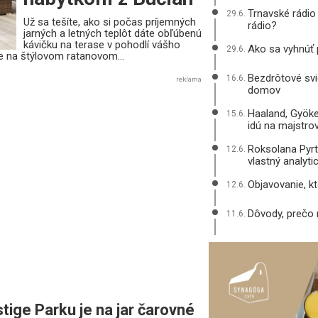
Trnavské rádio
29.6.
Už sa tešíte, ako si počas príjemných
rádio?
jarných a letných teplôt dáte obľúbenú
kávičku na terase v pohodlí vášho
Ako sa vyhnúť
29.6.
e na štýlovom ratanovom...
Bezdrôtové svie
16.6.
reklama
domov
Haaland, Gyöke
15.6.
idú na majstro
Roksolana Pyrt
12.6.
vlastný analyt
Objavovanie, k
12.6.
Dôvody, prečo
11.6.
tige Parku je na jar čarovné