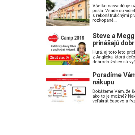
Všetko nasvedčuje už
prišla. Všade sú vidie
s rekonštrukčnými pr
rozkopané,...
Steve a Meggi
prinášajú dob
Hurá, aj toto leto pr
z Anglicka, ktorá deť
dobrodružstiev sú vyčl
Poradíme Vám
nákupu
Dokážeme Vám, že šet
ako to je možné? Nak
veľakrát časovo a fyzi