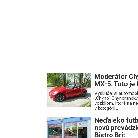
Moderátor Ch
MX-5: Toto je 
Vyskúšal si automob
„Chyno“ Chynoranský
vozidlom, ktoré na n
v kategórii...
Neďaleko futb
novú prevádzk
Bistro Brit