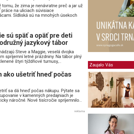
 tomu, že zima je nenávratne preč a jar už
ť práce na uliciach súvisiace
ácami. Sídliská sú na mnohých úsekoch
e sú späť a opäť pre deti
rodružný jazykový tábor
ichádzajú Steve a Maggie, veselá dvojka
om spríjemní letné prázdniny. Na tábor plný
enené štyri týždňové turnusy,...
Zaujalo Vás
 ako ušetriť hneď počas
riť sa dá hneď počas nákupu. Pýtate sa
upovanie v kamenných predajniach je
cky náročné. Nové tisícročie spríjemnilo...
reklama