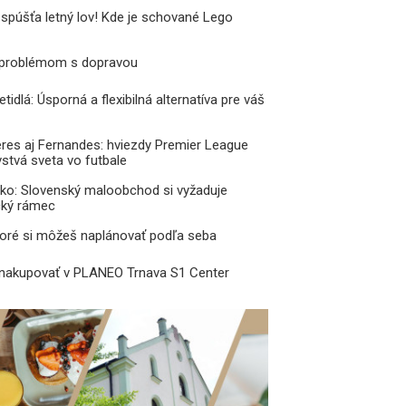
 spúšťa letný lov! Kde je schované Lego
 problémom s dopravou
tidlá: Úsporná a flexibilná alternatíva pre váš
res aj Fernandes: hviezdy Premier League
vstvá sveta vo futbale
ko: Slovenský maloobchod si vyžaduje
ický rámec
toré si môžeš naplánovať podľa seba
 nakupovať v PLANEO Trnava S1 Center