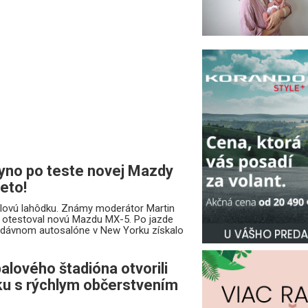
yno po teste novej Mazdy
leto!
ilovú lahôdku. Známy moderátor Martin
 otestoval novú Mazdu MX-5. Po jazde
edávnom autosalóne v New Yorku získalo
alového štadióna otvorili
u s rýchlym občerstvením