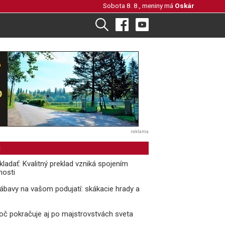
Sobota 8. 8., meniny má
Oskár
reklama
i
kladať: Kvalitný preklad vzniká spojením
nosti
ábavy na vašom podujatí: skákacie hrady a
oč pokračuje aj po majstrovstvách sveta