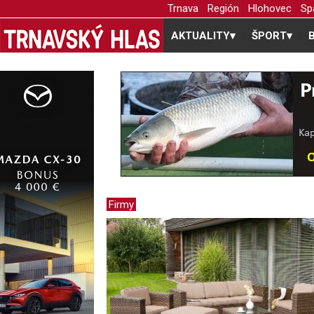
Trnava
Región
Hlohovec
Sp
AKTUALITY
▾
ŠPORT
▾
Firmy