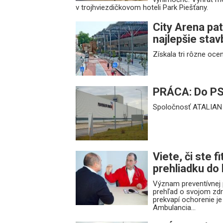
v trojhviezdičkovom hoteli Park Piešťany.
City Arena pa
najlepšie sta
Získala tri rôzne oce
PRÁCA: Do PS
Spoločnosť ATALIAN 
Viete, či ste 
prehliadku do
Význam preventívnej 
prehľad o svojom zdr
prekvapí ochorenie je 
Ambulancia...