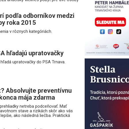
trí podľa odborníkov medzi
vby roka 2015
nenia v rôznych kategóriách.
A hľadajú upratovačky
hľadá upratovačky do PSA Trnava.
fit? Absolvujte preventívnu
 konca mája zdarma
prehliadky netreba podceňovať. Mať
avotnom stave a rizikách skôr ako vás
lepšie, ako následná liečba. Praktická