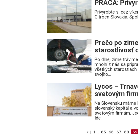
PRÁCA: Privyr
Privyrobte si cez ví
Citroën Slovakia. Sp
Prečo po zime
starostlivosť 
Po dlhej zime trávim
mnohí z nás sa pripra
všetkých starostiac
svojho...
Lycos – Trnav
svetovým fir
Na Slovensku máme le
slovenský kapitál a 
svetovým firmám. Jed
Ide...
«
|
1
..
65
66
67
68
69