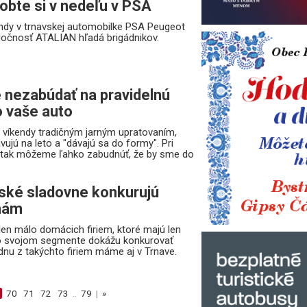
obte si v nedeľu v PSA
kendy v trnavskej automobilke PSA Peugeot
oločnosť ATALIAN hľadá brigádnikov.
 nezabúdať na pravidelnú
o vaše auto
e víkendy tradičným jarným upratovaním,
vujú na leto a "dávajú sa do formy". Pri
h tak môžeme ľahko zabudnúť, že by sme do
ské sladovne konkurujú
mám
n málo domácich firiem, ktoré majú len
vo svojom segmente dokážu konkurovať
nu z takýchto firiem máme aj v Trnave.
70
71
72
73
..
79
|
»