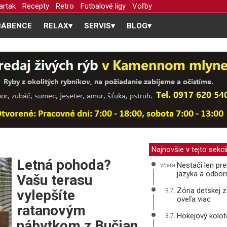
artak
Recepty
Retro
Futbalové ligy
Voľby
BÁBENCE
RELAX
▾
SERVIS
▾
BLOG
▾
Najnovšie v tejto sekci
Letná pohoda?
Nestačí len pre
včera
jazyka a odbor
Vašu terasu
Zóna detskej z
vylepšíte
9.7.
oveľa viac
ratanovým
Hokejový kolot
8.7.
nábytkom z Bučian