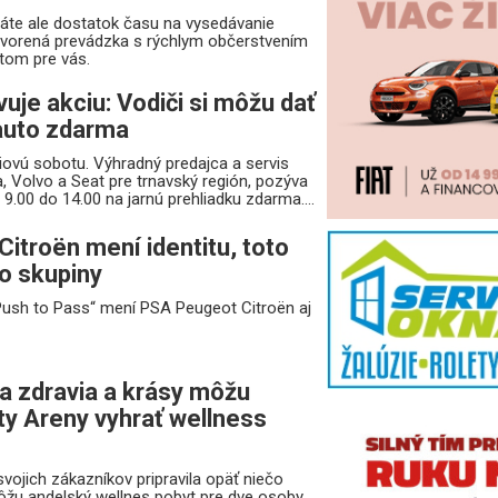
áte ale dostatok času na vysedávanie
tvorená prevádzka s rýchlym občerstvením
potom pre vás.
uje akciu: Vodiči si môžu dať
auto zdarma
iovú sobotu. Výhradný predajca a servis
, Volvo a Seat pre trnavský región, pozýva
 9.00 do 14.00 na jarnú prehliadku zdarma....
itroën mení identitu, toto
o skupiny
Push to Pass“ mení PSA Peugeot Citroën aj
 zdravia a krásy môžu
ty Areny vyhrať wellness
svojich zákazníkov pripravila opäť niečo
žu andelský wellnes pobyt pre dve osoby