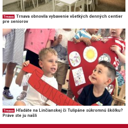
Trnava obnovila vybavenie všetkých denných centier
Trnava
pre seniorov
Hľadáte na Linčianskej či Tulipáne súkromnú škôlku?
Trnava
Práve ste ju našli