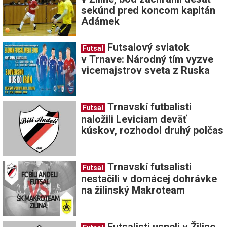
sekúnd pred koncom kapitán
Adámek
Futsalový sviatok
Futsal
v Trnave: Národný tím vyzve
vicemajstrov sveta z Ruska
Trnavskí futbalisti
Futsal
naložili Leviciam deväť
kúskov, rozhodol druhý polčas
Trnavskí futsalisti
Futsal
nestačili v domácej dohrávke
na žilinský Makroteam
Futsalisti uspeli v Žiline,