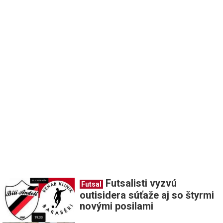
Futsalisti vyzvú
Futsal
outisidera súťaže aj so štyrmi
novými posilami