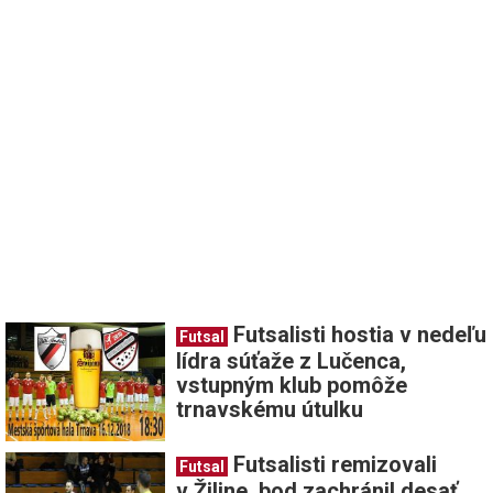
Futsalisti hostia v nedeľu
Futsal
lídra súťaže z Lučenca,
vstupným klub pomôže
trnavskému útulku
Futsalisti remizovali
Futsal
v Žiline, bod zachránil desať