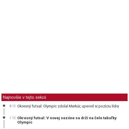
Najnovšie v tejto sekcii
Okresný futsal: Olympic zdolal Merkúr, upevnil si pozíciu lídra
8.12.
Okresný futsal: V novej sezóne sa drží na čele tabuľky
1.12.
Olympic