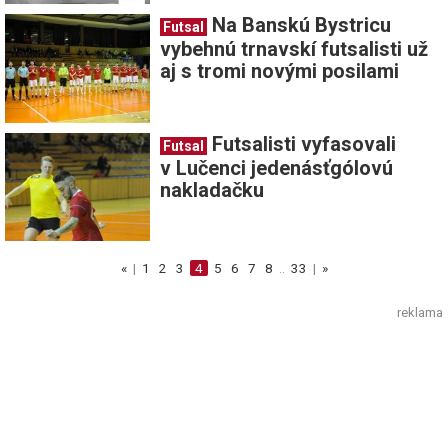
Na Banskú Bystricu
Futsal
vybehnú trnavskí futsalisti už
aj s tromi novými posilami
Futsalisti vyfasovali
Futsal
v Lučenci jedenásťgólovú
nakladačku
«
|
1
2
3
4
5
6
7
8
..
33
|
»
reklama