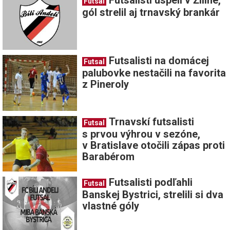
Futsal
gól strelil aj trnavský brankár
Futsalisti na domácej
Futsal
palubovke nestačili na favorita
z Pineroly
Trnavskí futsalisti
Futsal
s prvou výhrou v sezóne,
v Bratislave otočili zápas proti
Barabérom
Futsalisti podľahli
Futsal
Banskej Bystrici, strelili si dva
vlastné góly