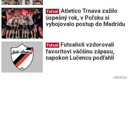
Atletico Trnava zažilo
Futsal
úspešný rok, v Poľsku si
vybojovalo postup do Madridu
Futsalisti vzdorovali
Futsal
favoritovi väčšinu zápasu,
napokon Lučencu podľahli
reklama