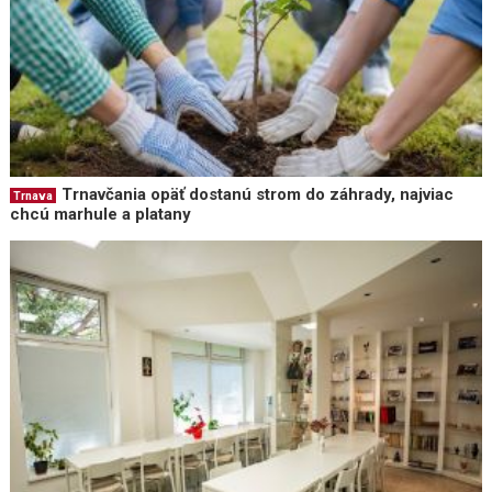
Trnavčania opäť dostanú strom do záhrady, najviac
Trnava
chcú marhule a platany