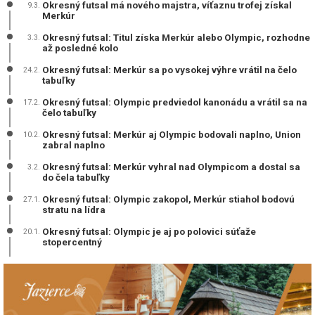
Okresný futsal má nového majstra, víťaznu trofej získal
9.3.
Merkúr
Okresný futsal: Titul získa Merkúr alebo Olympic, rozhodne
3.3.
až posledné kolo
Okresný futsal: Merkúr sa po vysokej výhre vrátil na čelo
24.2.
tabuľky
Okresný futsal: Olympic predviedol kanonádu a vrátil sa na
17.2.
čelo tabuľky
Okresný futsal: Merkúr aj Olympic bodovali naplno, Union
10.2.
zabral naplno
Okresný futsal: Merkúr vyhral nad Olympicom a dostal sa
3.2.
do čela tabuľky
Okresný futsal: Olympic zakopol, Merkúr stiahol bodovú
27.1.
stratu na lídra
Okresný futsal: Olympic je aj po polovici súťaže
20.1.
stopercentný