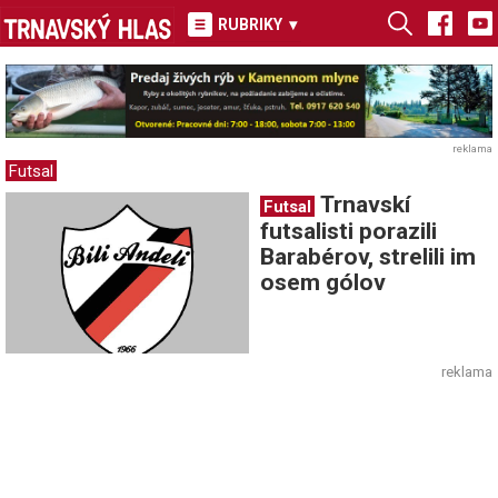
RUBRIKY
▾
reklama
Futsal
Trnavskí
Futsal
futsalisti porazili
Barabérov, strelili im
osem gólov
reklama