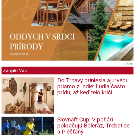
reklama
Zaujalo Vás
Do Trnavy priniesla ajurvédu
priamo z Indie: Ľudia často
prídu, až keď telo kričí
Slovnaft Cup: V pohári
pokračujú Boleráz, Trebatice
a Piešťany