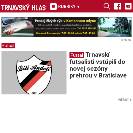
RUBRIKY
▾
reklama
Futsal
Trnavskí
Futsal
futsalisti vstúpili do
novej sezóny
prehrou v Bratislave
reklama