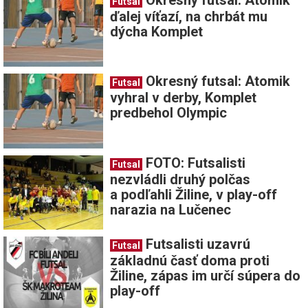
Futsal
ďalej víťazí, na chrbát mu
dýcha Komplet
Okresný futsal: Atomik
Futsal
vyhral v derby, Komplet
predbehol Olympic
FOTO: Futsalisti
Futsal
nezvládli druhý polčas
a podľahli Žiline, v play-off
narazia na Lučenec
Futsalisti uzavrú
Futsal
základnú časť doma proti
Žiline, zápas im určí súpera do
play-off