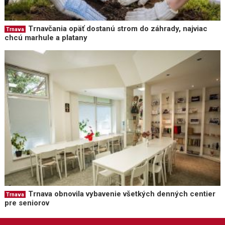
Trnavčania opäť dostanú strom do záhrady, najviac
Trnava
chcú marhule a platany
Trnava obnovila vybavenie všetkých denných centier
Trnava
pre seniorov