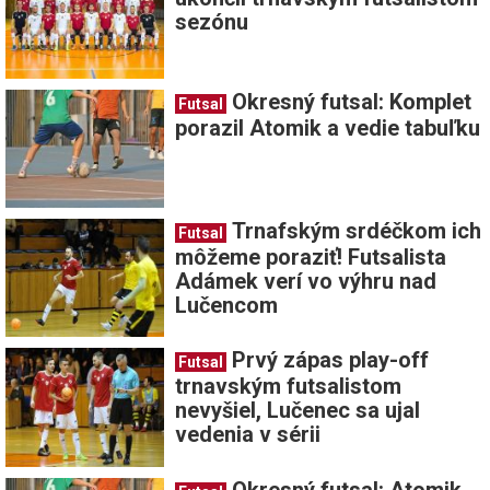
sezónu
Okresný futsal: Komplet
Futsal
porazil Atomik a vedie tabuľku
Trnafským srdéčkom ich
Futsal
môžeme poraziť! Futsalista
Adámek verí vo výhru nad
Lučencom
Prvý zápas play-off
Futsal
trnavským futsalistom
nevyšiel, Lučenec sa ujal
vedenia v sérii
Okresný futsal: Atomik