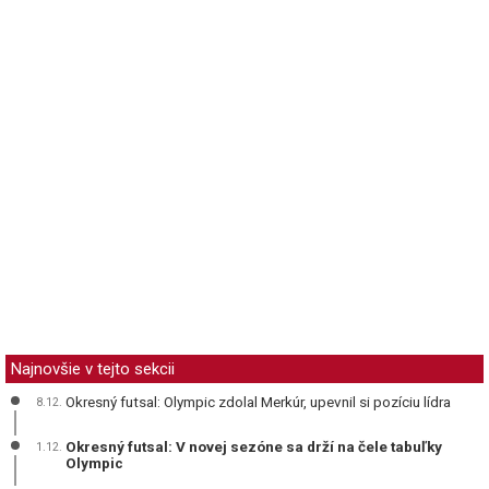
Najnovšie v tejto sekcii
Okresný futsal: Olympic zdolal Merkúr, upevnil si pozíciu lídra
8.12.
Okresný futsal: V novej sezóne sa drží na čele tabuľky
1.12.
Olympic