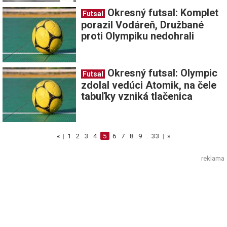
Okresný futsal: Komplet
Futsal
porazil Vodáreň, Družbané
proti Olympiku nedohrali
Okresný futsal: Olympic
Futsal
zdolal vedúci Atomik, na čele
tabuľky vzniká tlačenica
«
|
1
2
3
4
5
6
7
8
9
..
33
|
»
reklama