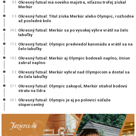
Okresný futsal má nového majstra, víťaznu trofej získal
9.3.
Merkúr
Okresný futsal: Titul získa Merkúr alebo Olympic, rozhodne
3.3.
až posledné kolo
Okresný futsal: Merkúr sa po vysokej výhre vrátil na čelo
24.2.
tabuľky
Okresný futsal: Olympic predviedol kanonádu a vrátil sa na
17.2.
čelo tabuľky
Okresný futsal: Merkúr aj Olympic bodovali naplno, Union
10.2.
zabral naplno
Okresný futsal: Merkúr vyhral nad Olympicom a dostal sa
3.2.
do čela tabuľky
Okresný futsal: Olympic zakopol, Merkúr stiahol bodovú
27.1.
stratu na lídra
Okresný futsal: Olympic je aj po polovici súťaže
20.1.
stopercentný