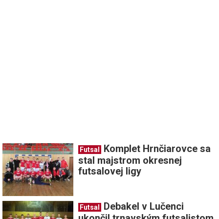
Komplet Hrnčiarovce sa
Futsal
stal majstrom okresnej
futsalovej ligy
Debakel v Lučenci
Futsal
ukončil trnavským futsalistom