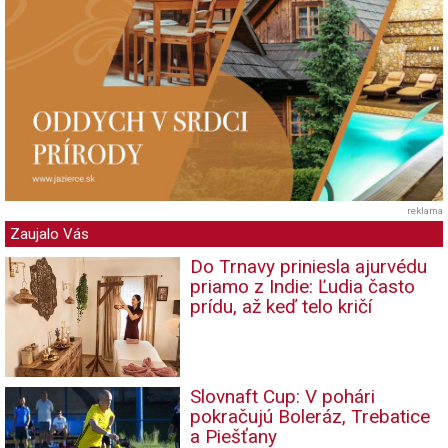
reklama
Zaujalo Vás
Do Trnavy priniesla ajurvédu
priamo z Indie: Ľudia často
prídu, až keď telo kričí
Slovnaft Cup: V pohári
pokračujú Boleráz, Trebatice
a Piešťany