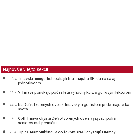
Najnovšie v tejto sekcii
Trnavskí minigolfisti obhájili titul majstra SR, darilo sa aj
1.8.
jednotlivcom
V Trnave ponúkajú počas leta výhodný kurz s golfovým lektorom
16.7.
Na Deň otvorených dverí k trnavským golfistom príde majsterka
22.5.
sveta
Golf Trnava chystá Deň otvorených dverí, vyzývací pohár
4.5.
seniorov mal premiéru
Tip na teambuilding: V golfovom areáli chystajú Firemný
21.4.