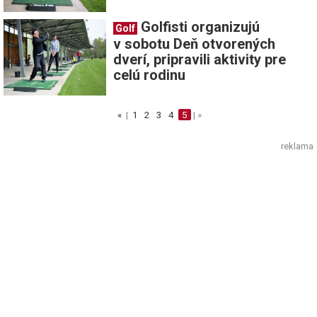
Golfisti organizujú
Golf
v sobotu Deň otvorených
dverí, pripravili aktivity pre
celú rodinu
«
|
1
2
3
4
5
| »
reklama