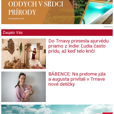
reklama
Zaujalo Vás
Do Trnavy priniesla ajurvédu
priamo z Indie: Ľudia často
prídu, až keď telo kričí
BÁBENCE: Na prelome júla
a augusta privítali v Trnave
nové detičky