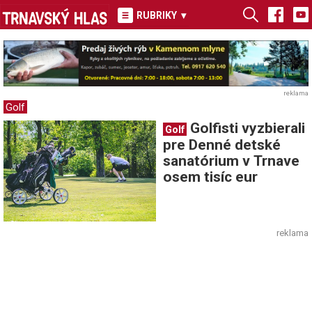
RUBRIKY
▾
reklama
Golf
Golfisti vyzbierali
Golf
pre Denné detské
sanatórium v Trnave
osem tisíc eur
reklama