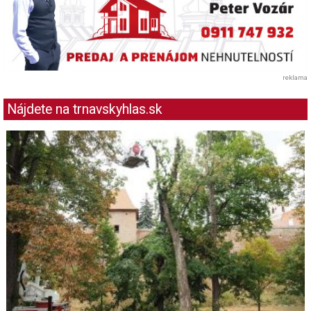
reklama
Nájdete na trnavskyhlas.sk