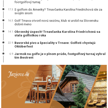
footgolfový turnaj
S golfom do Ameriky? Trnavčanka Karolína Friedrichová ide za
17.3.
svojím snom
Golf Trnava otvoril novú sezónu, klub si urobil na Slovensku
16.3.
dobré meno
Obrovský úspech! Trnavčanka Karolína Friedrichová sa
14.1.
stala golfistkou roka
Bavorské pivo a špeciality v Trnave: Golfisti chystajú
22.9.
Októberfest
Jarmok na golfe je v plnom prúde, footgolfový turnaj vyhral
6.9.
tím Bestrent