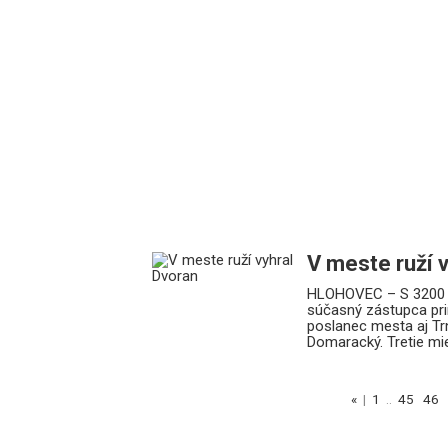
V meste ruží 
HLOHOVEC – S 3200 h
súčasný zástupca pri
poslanec mesta aj T
Domaracký. Tretie mie
«
|
1
..
45
46