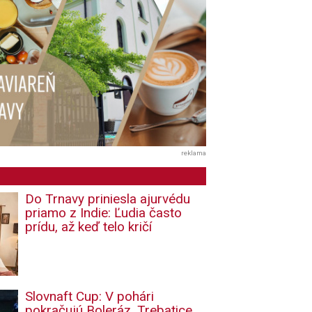
reklama
Do Trnavy priniesla ajurvédu
priamo z Indie: Ľudia často
prídu, až keď telo kričí
Slovnaft Cup: V pohári
pokračujú Boleráz, Trebatice