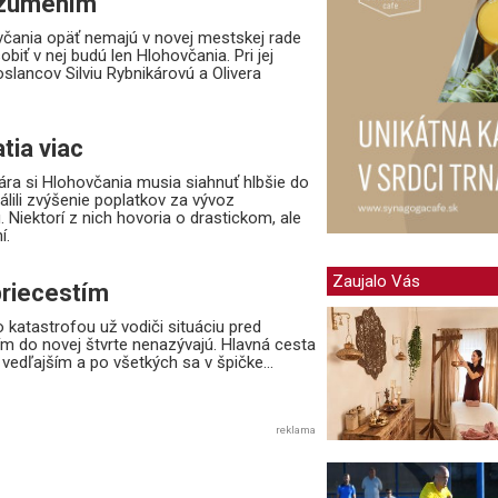
ozumením
ania opäť nemajú v novej mestskej rade
biť v nej budú len Hlohovčania. Pri jej
lancov Silviu Rybnikárovú a Olivera
tia viac
a si Hlohovčania musia siahnuť hlbšie do
álili zvýšenie poplatkov za vývoz
Niektorí z nich hovoria o drastickom, ale
í.
Zaujalo Vás
priecestím
katastrofou už vodiči situáciu pred
ím do novej štvrte nenazývajú. Hlavná cesta
 vedľajším a po všetkých sa v špičke...
reklama