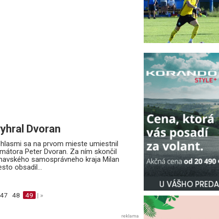
vyhral Dvoran
lasmi sa na prvom mieste umiestnil
mátora Peter Dvoran. Za ním skončil
rnavského samosprávneho kraja Milan
sto obsadil...
47
48
49
| »
reklama