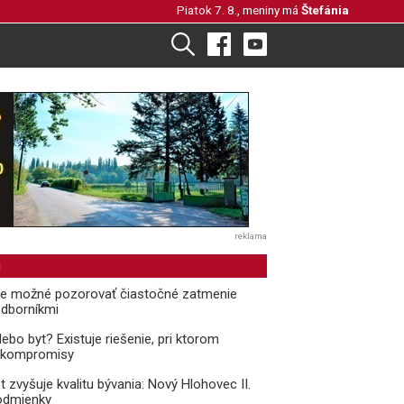
Piatok 7. 8., meniny má
Štefánia
reklama
i
de možné pozorovať čiastočné zatmenie
odborníkmi
bo byt? Existuje riešenie, pri ktorom
ť kompromisy
 zvyšuje kvalitu bývania: Nový Hlohovec II.
podmienky