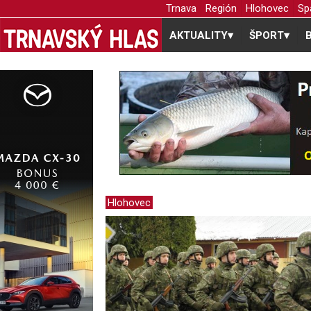
Trnava
Región
Hlohovec
Sp
AKTUALITY
▾
ŠPORT
▾
Hlohovec