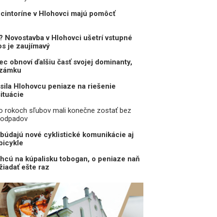
i cintoríne v Hlohovci majú pomôcť
t? Novostavba v Hlohovci ušetrí vstupné
os je zaujímavý
c obnoví ďalšiu časť svojej dominanty,
 zámku
sila Hlohovcu peniaze na riešenie
ituácie
po rokoch sľubov mali konečne zostať bez
 odpadov
ibúdajú nové cyklistické komunikácie aj
bicykle
hcú na kúpalisku tobogan, o peniaze naň
žiadať ešte raz