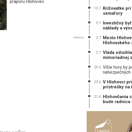
práporu Hlohovec.
Križovatke pr
10.7.
semafory
Investičný by
5.7.
náklady a výn
Mesto Hlohove
2.7.
reklama
Hlohovského
Vláda odsúhla
2.7.
mimoriadnej s
Vlčie hory by 
25.6.
nebezpečných
V Hlohovci pr
23.6.
prístrešky na 
Hlohovčania c
21.6.
bude radnica 