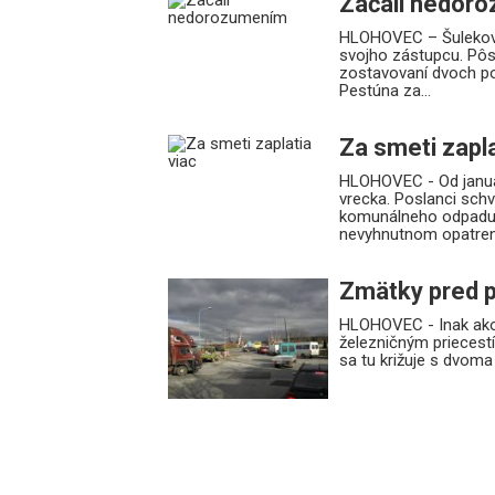
Začali nedor
HLOHOVEC – Šulekovč
svojho zástupcu. Pôso
zostavovaní dvoch pos
Pestúna za...
Za smeti zapla
HLOHOVEC - Od január
vrecka. Poslanci schv
komunálneho odpadu. 
nevyhnutnom opatren
Zmätky pred 
HLOHOVEC - Inak ako 
železničným priecest
sa tu križuje s dvoma