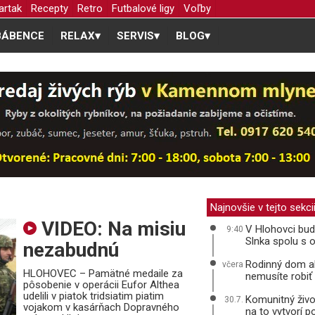
artak
Recepty
Retro
Futbalové ligy
Voľby
BÁBENCE
RELAX
▾
SERVIS
▾
BLOG
▾
Najnovšie v tejto sekci
VIDEO: Na misiu
V Hlohovci bu
9:40
Slnka spolu s 
nezabudnú
Rodinný dom ale
včera
HLOHOVEC – Pamätné medaile za
nemusíte robi
pôsobenie v operácii Eufor Althea
udelili v piatok tridsiatim piatim
Komunitný život
30.7.
vojakom v kasárňach Dopravného
na to vytvorí 