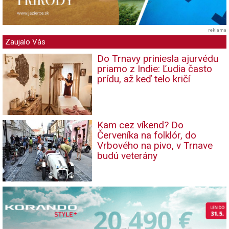
reklama
Zaujalo Vás
Do Trnavy priniesla ajurvédu
priamo z Indie: Ľudia často
prídu, až keď telo kričí
Kam cez víkend? Do
Červeníka na folklór, do
Vrbového na pivo, v Trnave
budú veterány