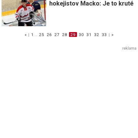
hokejistov Macko: Je to kruté
«
|
1
..
25
26
27
28
29
30
31
32
33
|
»
reklama