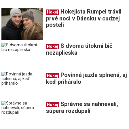
Hokejista Rumpel trávil
Hokej
prvé noci v Dánsku v cudzej
posteli
S dvoma útokmi bič
Hokej
nezaplieska
Povinná jazda splnená, aj
Hokej
keď priháralo
Správne sa nahnevali,
Hokej
súpera rozdupali