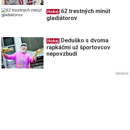
62 trestných minút
Hokej
gladiátorov
Deduško s dvoma
Hokej
rapkáčmi už športovcov
nepovzbudí
reklama