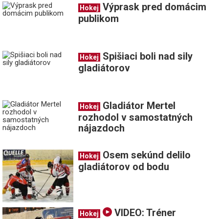
Výprask pred domácim
Hokej
publikom
Spišiaci boli nad sily
Hokej
gladiátorov
Gladiátor Mertel
Hokej
rozhodol v samostatných
nájazdoch
Osem sekúnd delilo
Hokej
gladiátorov od bodu
VIDEO: Tréner
Hokej