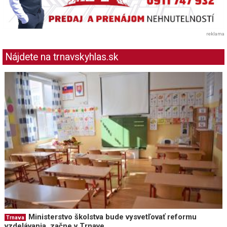
reklama
Nájdete na trnavskyhlas.sk
Ministerstvo školstva bude vysvetľovať reformu
Trnava
vzdelávania, začne v Trnave