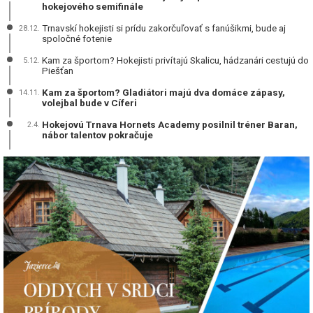
hokejového semifinále
Trnavskí hokejisti si prídu zakorčuľovať s fanúšikmi, bude aj
28.12.
spoločné fotenie
Kam za športom? Hokejisti privítajú Skalicu, hádzanári cestujú do
5.12.
Piešťan
Kam za športom? Gladiátori majú dva domáce zápasy,
14.11.
volejbal bude v Cíferi
Hokejovú Trnava Hornets Academy posilnil tréner Baran,
2.4.
nábor talentov pokračuje