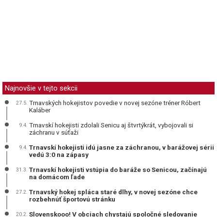
Najnovšie v tejto sekcii
Trnavských hokejistov povedie v novej sezóne tréner Róbert
27.5.
Kaláber
Trnavskí hokejisti zdolali Senicu aj štvrtýkrát, vybojovali si
9.4.
záchranu v súťaži
Trnavskí hokejisti idú jasne za záchranou, v barážovej sérii
9.4.
vedú 3:0 na zápasy
Trnavskí hokejisti vstúpia do baráže so Senicou, začínajú
31.3.
na domácom ľade
Trnavský hokej spláca staré dlhy, v novej sezóne chce
27.2.
rozbehnúť športovú stránku
Slovenskooo! V obciach chystajú spoločné sledovanie
20.2.