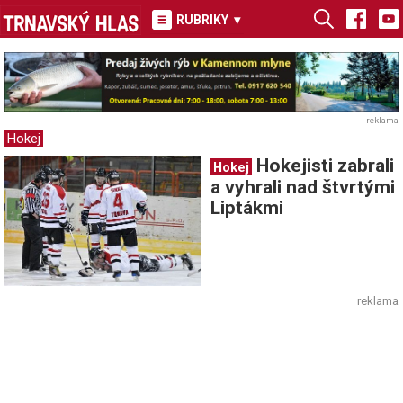
RUBRIKY
▾
reklama
Hokej
Hokejisti zabrali
Hokej
a vyhrali nad štvrtými
Liptákmi
reklama