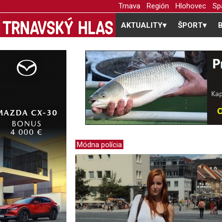
Trnava
Región
Hlohovec
Sp
AKTUALITY
▾
ŠPORT
▾
Módna polícia