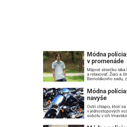
Módna polícia
v promenáde
Májové slniečko láka l
a relaxovať. Žiaci a š
Bernolákovho sadu, 
Módna polícia:
navyše
Ostrí chlapci, ktorí 
v jednostopových vozi
sobotu v ich trnavsko