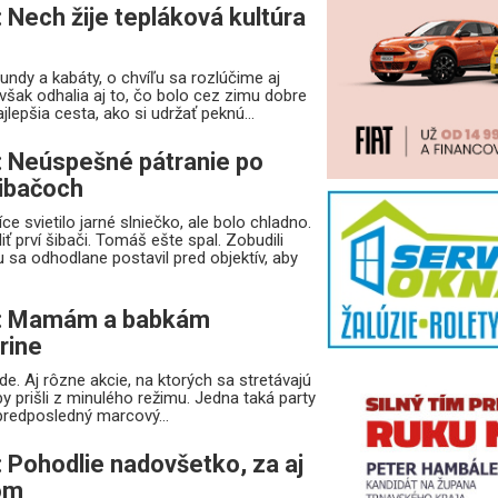
 Nech žije tepláková kultúra
ndy a kabáty, o chvíľu sa rozlúčime aj
 však odhalia aj to, čo bolo cez zimu dobre
ajlepšia cesta, ako si udržať peknú...
: Neúspešné pátranie po
ibačoch
e svietilo jarné slniečko, ale bolo chladno.
iť prví šibači. Tomáš ešte spal. Zobudili
sa odhodlane postavil pred objektív, aby
a: Mamám a babkám
rine
de. Aj rôzne akcie, na ktorých sa stretávajú
by prišli z minulého režimu. Jedna taká party
predposledný marcový...
: Pohodlie nadovšetko, za aj
om