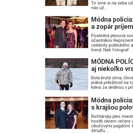
To sme si na seba uš
nás už...
Módna polícia
a zopár príje
Posledná plesová son
účastníkov Reprezen
celebrity politického
trend. Náš fotograf...
MÓDNA POLÍCIA
aj niekoľko vr
Bola krutá zima, člove
jediná príležitosť na 
kdesi za dedinou v pr
Módna polícia:
s krajšou pol
Richtársky ples miest
hostili okrem večere
cibuľovými pagáčmi. K
štrúdľu....