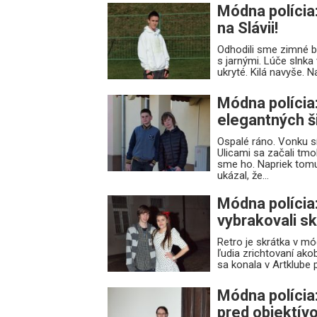
Módna polícia:
na Slávii!
Odhodili sme zimné bu
s jarnými. Lúče slnka
ukryté. Kilá navyše. N
Módna polícia
elegantných š
Ospalé ráno. Vonku síc
Ulicami sa začali tmol
sme ho. Napriek tomu 
ukázal, že...
Módna políci
vybrakovali sk
Retro je skrátka v mó
ľudia zrichtovaní ako
sa konala v Artklube 
Módna polícia
pred objektív