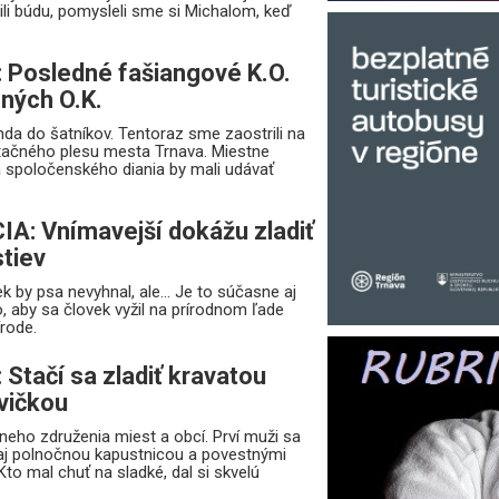
ili búdu, pomysleli sme si Michalom, keď
: Posledné fašiangové K.O.
mných O.K.
da do šatníkov. Tentoraz sme zaostrili na
tačného plesu mesta Trnava. Miestne
 a spoločenského diania by mali udávať
: Vnímavejší dokážu zladiť
stiev
k by psa nevyhnal, ale... Je to súčasne aj
to, aby sa človek vyžil na prírodnom ľade
írode.
 Stačí sa zladiť kravatou
ovičkou
neho združenia miest a obcí. Prví muži sa
 aj polnočnou kapustnicou a povestnými
to mal chuť na sladké, dal si skvelú