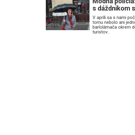
Módna polícia: 
s dáždnikom 
V apríli sa s nami poč
tomu nebolo ani jedn
barlolámača okrem d
turistov...