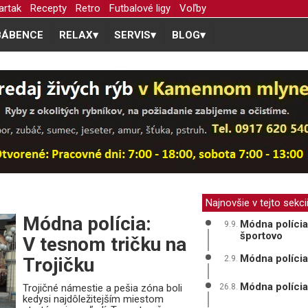
artak
Recepty
Retro
Futbalové ligy
Voľby
BÁBENCE
RELAX
▾
SERVIS
▾
BLOG
▾
Najnovšie v tejto sekci
Módna polícia:
Módna polícia
9.9.
športovo
V tesnom tričku na
Módna polícia
Trojičku
2.9.
Módna polícia
Trojičné námestie a pešia zóna boli
26.8.
kedysi najdôležitejším miestom