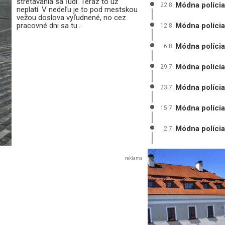
stretávania sa ľudí. Teraz to už
Módna polícia
22.8.
neplatí. V nedeľu je to pod mestskou
vežou doslova vyľudnené, no cez
pracovné dni sa tu...
Módna polícia
12.8.
Módna polícia
6.8.
Módna polícia:
29.7.
Módna políci
23.7.
Módna polícia
15.7.
Módna polícia
2.7.
reklama