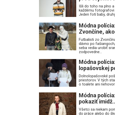
Išli do toho na plno a
každému fotografovi j
Jeden fotí baby, druhý 
Módna polícia
Zvončíne, ak
Futbalisti zo Zvončína
dávno po fašiangoch, 
seba vedia urobiť sra
zodpovedne...
Módna polícia
lopašovskej p
Dolnolopašovské poš
priestorov. V tých sta
o toalete ani nehovor
Módna polícia
pokaziť imidž..
Všetci sa niekam ponáh
do práce alebo do ško