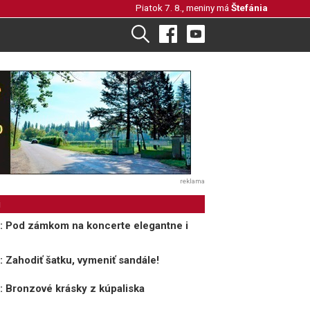
Piatok 7. 8., meniny má
Štefánia
reklama
i
: Pod zámkom na koncerte elegantne i
: Zahodiť šatku, vymeniť sandále!
: Bronzové krásky z kúpaliska