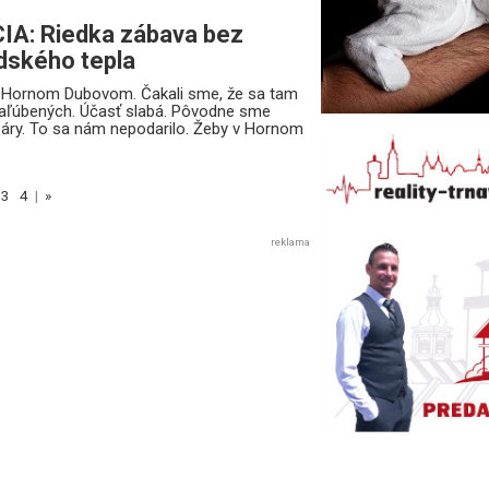
A: Riedka zábava bez
dského tepla
v Hornom Dubovom. Čakali sme, že sa tam
zaľúbených. Účasť slabá. Pôvodne sme
 páry. To sa nám nepodarilo. Žeby v Hornom
3
4
|
»
reklama