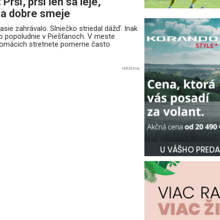
Prší, prší len sa leje,
sa dobre smeje
asie zahrávalo. Slniečko striedal dážď. Inak
o popoludnie v Piešťanoch. V meste
omácich stretnete pomerne často
reklama