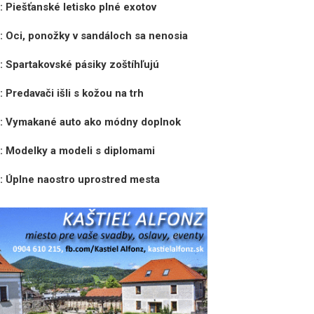
: Piešťanské letisko plné exotov
: Oci, ponožky v sandáloch sa nenosia
: Spartakovské pásiky zoštíhľujú
 Predavači išli s kožou na trh
a: Vymakané auto ako módny doplnok
: Modelky a modeli s diplomami
: Úplne naostro uprostred mesta