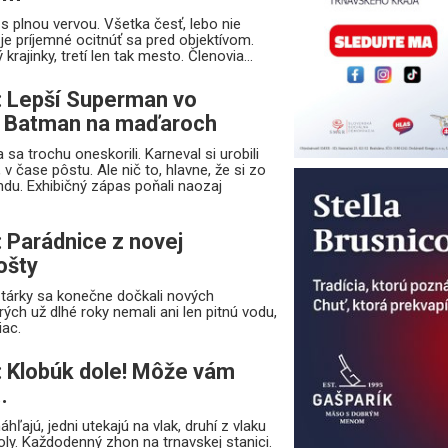
 s plnou vervou. Všetka česť, lebo nie
e príjemné ocitnúť sa pred objektívom.
krajinky, tretí len tak mesto. Členovia...
: Lepší Superman vo
o Batman na maďaroch
 sa trochu oneskorili. Karneval si urobili
v čase pôstu. Ale nič to, hlavne, že si zo
ndu. Exhibičný zápas poňali naozaj
: Parádnice z novej
ošty
tárky sa konečne dočkali nových
rých už dlhé roky nemali ani len pitnú vodu,
iac.
: Klobúk dole! Môže vám
.
ľajú, jedni utekajú na vlak, druhí z vlaku
ly. Každodenný zhon na trnavskej stanici.