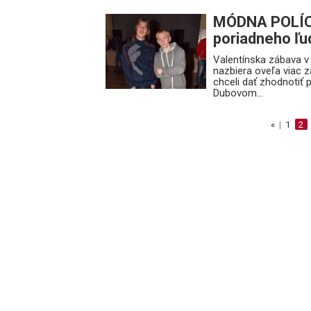
MÓDNA POLÍCI
poriadneho ľu
Valentínska zábava 
nazbiera oveľa viac 
chceli dať zhodnotiť
Dubovom...
«
|
1
2