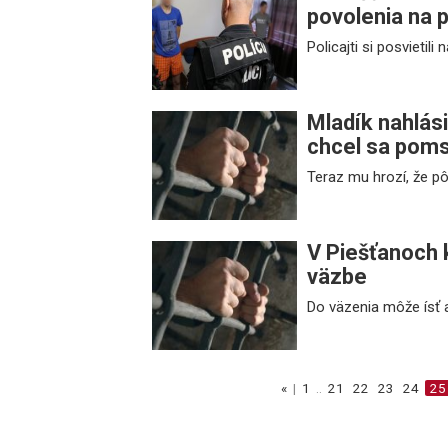
povolenia na po
Policajti si posvietili
Mladík nahlás
chcel sa pomst
Teraz mu hrozí, že pô
V Piešťanoch 
väzbe
Do väzenia môže ísť 
«
|
1
..
21
22
23
24
25