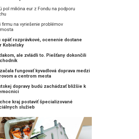
jú pol milióna eur z Fondu na podporu
chu
i firmu na vyriešenie problémov
 mosta
 opäť rozprávkové, ocenenie dostane
r Kobielsky
akom, ale zvládli to. Piešťany dokončili
ochodník
začala fungovať kyvadlová doprava medzi
rovom a centrom mesta
skej dopravy budú zachádzať bližšie k
nemocnici
chce kraj postaviť špecializované
ciálnych služieb