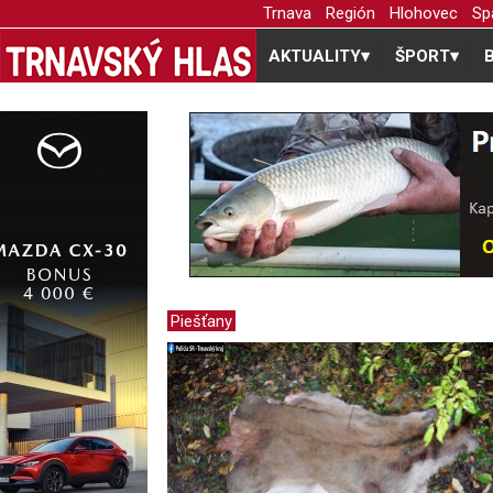
Trnava
Región
Hlohovec
Sp
AKTUALITY
▾
ŠPORT
▾
Piešťany