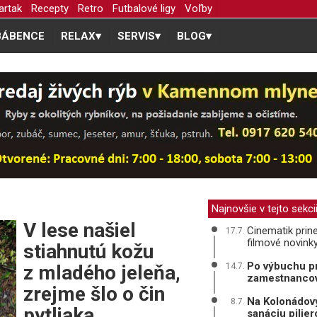
artak
Recepty
Retro
Futbalové ligy
Voľby
BÁBENCE
RELAX
▾
SERVIS
▾
BLOG
▾
Najnovšie v tejto sekci
V lese našiel
Cinematik prine
17.7.
filmové novink
stiahnutú kožu
Po výbuchu pr
z mladého jeleňa,
14.7.
zamestnanco
zrejme šlo o čin
Na Kolonádový
8.7.
pytliaka
sanáciu pilie