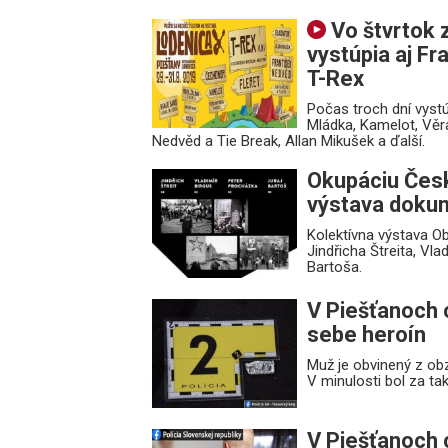
Vo štvrtok z
vystúpia aj Fr
T-Rex
Počas troch dní vystú
Mládka, Kamelot, Věra
Nedvěd a Tie Break, Allan Mikušek a ďalší.
Okupáciu Čes
výstava dokum
Kolektívna výstava O
Jindřicha Štreita, Vl
Bartoša.
V Piešťanoch c
sebe heroín
Muž je obvinený z ob
V minulosti bol za ta
V Piešťanoch c