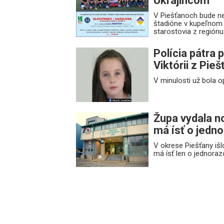
Ukrajincom
V Piešťanoch bude ne
štadióne v kupeľnom 
starostovia z regiónu
Polícia pátra
Viktórii z Pieš
V minulosti už bola 
Župa vydala no
má ísť o jedn
V okrese Piešťany iš
má ísť len o jednoraz