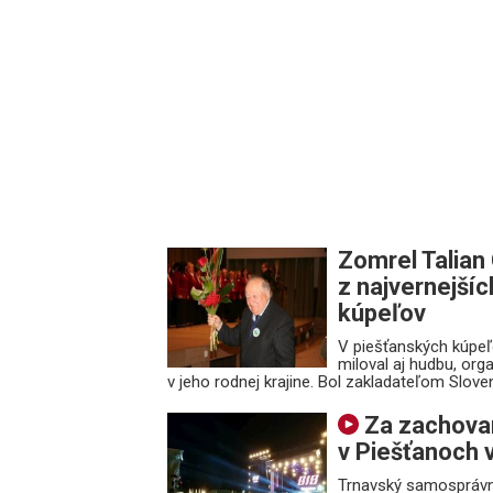
Zomrel Talian
z najvernejšíc
kúpeľov
V piešťanských kúpeľ
miloval aj hudbu, or
v jeho rodnej krajine. Bol zakladateľom Slove
Za zachovan
v Piešťanoch v
Trnavský samosprávny 