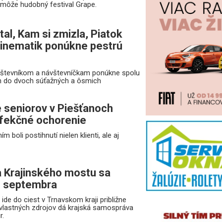
to môže hudobný festival Grape.
al, Kam si zmizla, Piatok
 Cinematik ponúkne pestrú
ávštevníkom a návštevníčkam ponúkne spolu
h do dvoch súťažných a ôsmich
e seniorov v Piešťanoch
infekčné ochorenie
boli postihnutí nielen klienti, ale aj
 Krajinského mostu sa
e septembra
de do ciest v Trnavskom kraji približne
z vlastných zdrojov dá krajská samospráva
r.