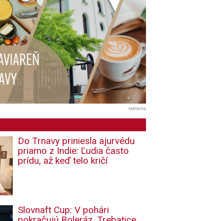
reklama
Do Trnavy priniesla ajurvédu
priamo z Indie: Ľudia často
prídu, až keď telo kričí
Slovnaft Cup: V pohári
pokračujú Boleráz, Trebatice