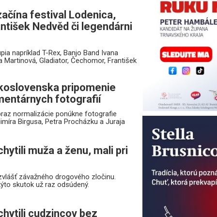
ačína festival Lodenica,
antišek Nedvěd či legendárni
pia napríklad T-Rex, Banjo Band Ivana
 Martinová, Gladiator, Čechomor, František
koslovenska pripomenie
entárnych fotografií
braz normalizácie ponúkne fotografie
adimíra Birgusa, Petra Procházku a Juraja
hytili muža a ženu, mali pri
zvlášť závažného drogového zločinu.
kýto skutok už raz odsúdený.
hytili cudzincov bez