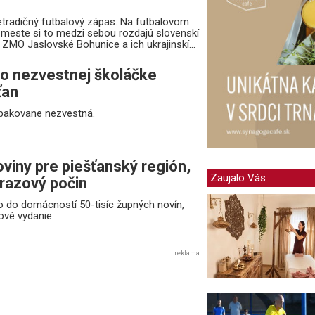
tradičný futbalový zápas. Na futbalovom
meste si to medzi sebou rozdajú slovenskí
 ZMO Jaslovské Bohunice a ich ukrajinskí...
 po nezvestnej školáčke
ťan
opakovane nezvestná.
viny pre piešťanský región,
Zaujalo Vás
orazový počin
lo do domácností 50-tisíc župných novín,
ové vydanie.
reklama