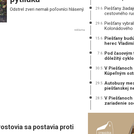
Piešťany žiada
29.6.
Odstrel zveri nemali poľovníci hlásený.
cestovného ru
Piešťany vybral
29.6.
Kolonádového
reklama
Piešťany budú
15.6.
herec Vladimí
Pod časovým tl
7.6.
dôležitý cykl
V Piešťanoch 
30.5.
Kúpeľným ost
Autobusy mest
29.5.
piešťanskej 
V Piešťanoch 
28.5.
zariadenie so
ostovia sa postavia proti