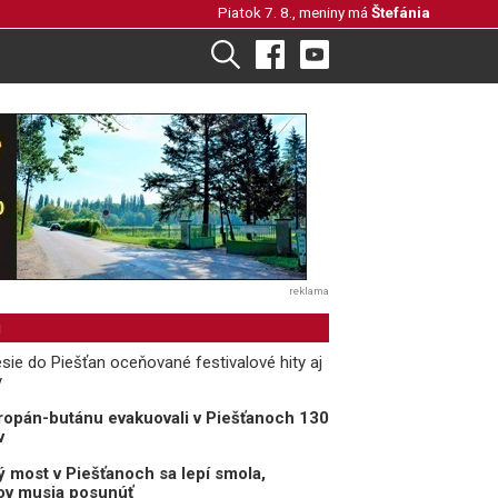
Piatok 7. 8., meniny má
Štefánia
reklama
i
sie do Piešťan oceňované festivalové hity aj
y
opán-butánu evakuovali v Piešťanoch 130
v
 most v Piešťanoch sa lepí smola,
rov musia posunúť