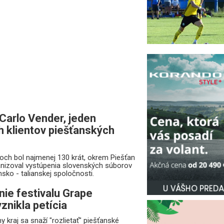
 Carlo Vender, jeden
h klientov piešťanských
och bol najmenej 130 krát, okrem Piešťan
ganizoval vystúpenia slovenských súborov
nsko - talianskej spoločnosti.
ie festivalu Grape
znikla petícia
kraj sa snaží "rozlietať" piešťanské