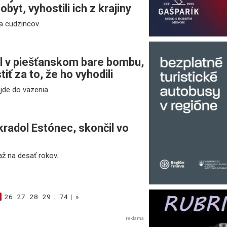
byt, vyhostili ich z krajiny
 na cudzincov.
il v piešťanskom bare bombu,
iť za to, že ho vyhodili
jde do väzenia.
kradol Estónec, skončil vo
až na desať rokov.
26
27
28
29
..
74
|
»
reklama