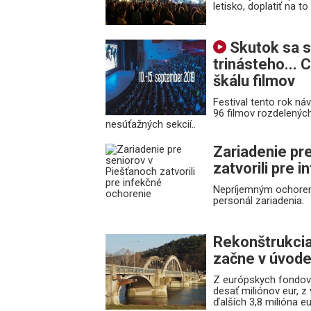
letisko, doplatiť na 
Skutok sa st
trinásteho...
škálu filmov
Festival tento rok n
96 filmov rozdelenýc
nesúťažných sekcií..
Zariadenie pr
zatvorili pre 
Nepríjemným ochorením 
personál zariadenia.
Rekonštrukcia
začne v úvod
Z európskych fondov i
desať miliónov eur, 
ďalších 3,8 milióna eu