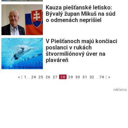
Kauza piešťanské letisko:
Bývalý župan Mikuš na súd
o odmenách neprišiel
V Piešťanoch majú končiaci
poslanci v rukách
štvormiliónový úver na
plaváreň
«
|
1
..
24
25
26
27
28
29
30
31
32
..
74
|
»
reklama