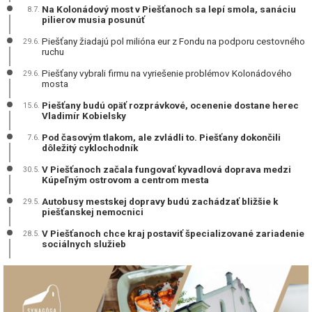
Na Kolonádový most v Piešťanoch sa lepí smola, sanáciu
8.7.
pilierov musia posunúť
Piešťany žiadajú pol milióna eur z Fondu na podporu cestovného
29.6.
ruchu
Piešťany vybrali firmu na vyriešenie problémov Kolonádového
29.6.
mosta
Piešťany budú opäť rozprávkové, ocenenie dostane herec
15.6.
Vladimír Kobielsky
Pod časovým tlakom, ale zvládli to. Piešťany dokončili
7.6.
dôležitý cyklochodník
V Piešťanoch začala fungovať kyvadlová doprava medzi
30.5.
Kúpeľným ostrovom a centrom mesta
Autobusy mestskej dopravy budú zachádzať bližšie k
29.5.
piešťanskej nemocnici
V Piešťanoch chce kraj postaviť špecializované zariadenie
28.5.
sociálnych služieb