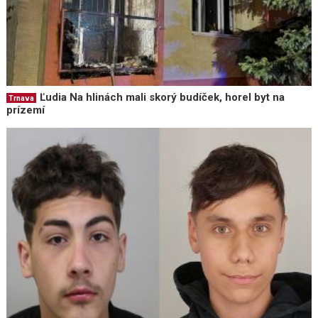
Ľudia Na hlinách mali skorý budíček, horel byt na
Trnava
prízemí