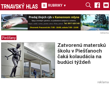
RUBRIKY
▾
reklama
Piešťany
Zatvorenú materskú
školu v Piešťanoch
čaká kolaudácia na
budúci týždeň
reklama