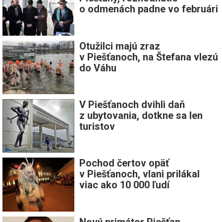
o odmenách padne vo februári
Otužilci majú zraz
v Piešťanoch, na Štefana vlezú
do Váhu
V Piešťanoch dvihli daň
z ubytovania, dotkne sa len
turistov
Pochod čertov opäť
v Piešťanoch, vlani prilákal
viac ako 10 000 ľudí
Nový primátor Piešťan