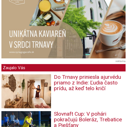
reklama
Zaujalo Vás
Do Trnavy priniesla ajurvédu
priamo z Indie: Ľudia často
prídu, až keď telo kričí
Slovnaft Cup: V pohári
pokračujú Boleráz, Trebatice
a Piešťany