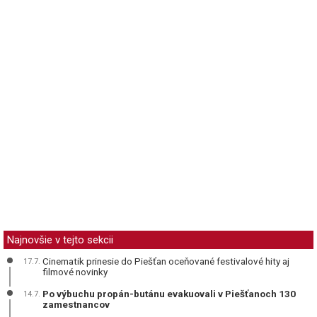
Najnovšie v tejto sekcii
Cinematik prinesie do Piešťan oceňované festivalové hity aj
17.7.
filmové novinky
Po výbuchu propán-butánu evakuovali v Piešťanoch 130
14.7.
zamestnancov