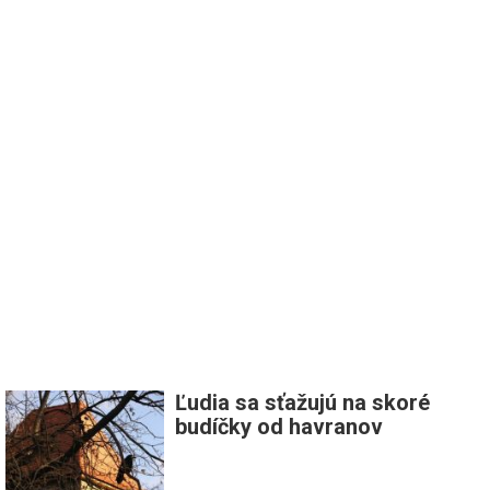
Ľudia sa sťažujú na skoré
budíčky od havranov