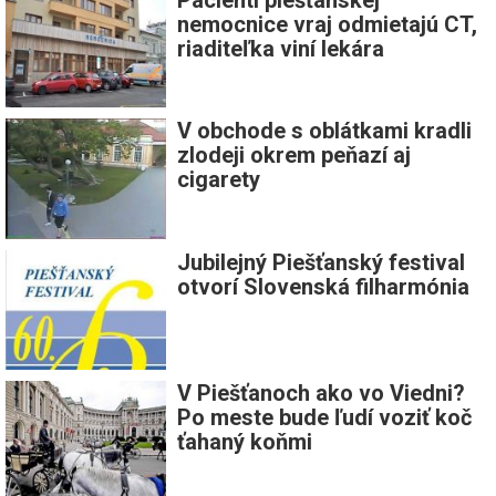
nemocnice vraj odmietajú CT,
riaditeľka viní lekára
V obchode s oblátkami kradli
zlodeji okrem peňazí aj
cigarety
Jubilejný Piešťanský festival
otvorí Slovenská filharmónia
V Piešťanoch ako vo Viedni?
Po meste bude ľudí voziť koč
ťahaný koňmi