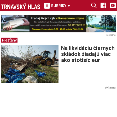
RUBRIKY
▾
reklama
Piešťany
Na likvidáciu čiernych
skládok žiadajú viac
ako stotisíc eur
reklama