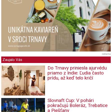
reklama
Zaujalo Vás
Do Trnavy priniesla ajurvédu
priamo z Indie: Ľudia často
prídu, až keď telo kričí
Slovnaft Cup: V pohári
pokračujú Boleráz, Trebatice
a Piešťany