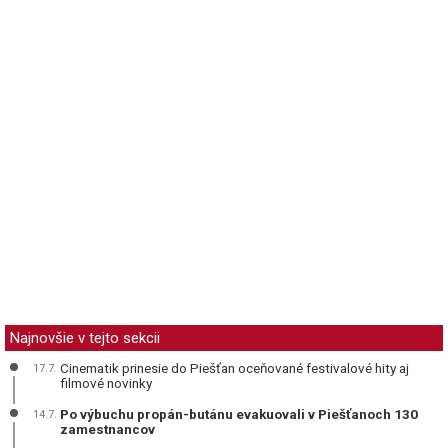
Najnovšie v tejto sekcii
Cinematik prinesie do Piešťan oceňované festivalové hity aj
17.7.
filmové novinky
Po výbuchu propán-butánu evakuovali v Piešťanoch 130
14.7.
zamestnancov