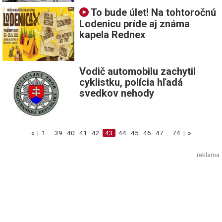
To bude úlet! Na tohtoročnú
Lodenicu príde aj známa
kapela Rednex
Vodič automobilu zachytil
cyklistku, polícia hľadá
svedkov nehody
«
|
1
..
39
40
41
42
43
44
45
46
47
..
74
|
»
reklama