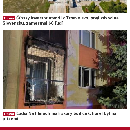
Čínsky investor otvoril v Trnave svoj prvý závod na
Trnava
Slovensku, zamestnal 60 ľudí
Ľudia Na hlinách mali skorý budíček, horel byt na
Trnava
prízemí