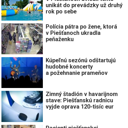
unikát do prevádzky už druhý
rok po sebe
Polícia pátra po žene, ktorá
v Piešťanoch ukradla
peňaženku
Kúpeľnú sezónú odštartujú
hudobné koncerty
a požehnanie prameňov
Zimný štadión v havarijnom
stave: Piešťanskú radnicu
vyjde oprava 120-tisíc eur
Pacienti piešťanskej