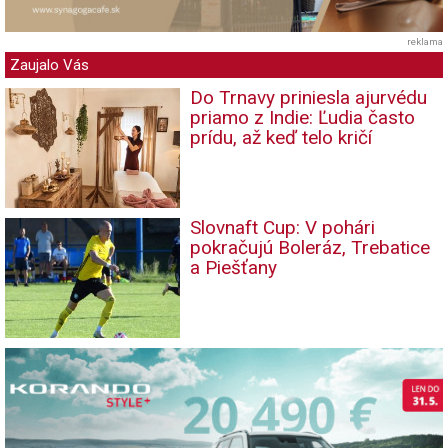
reklama
Zaujalo Vás
Do Trnavy priniesla ajurvédu
priamo z Indie: Ľudia často
prídu, až keď telo kričí
Slovnaft Cup: V pohári
pokračujú Boleráz, Trebatice
a Piešťany