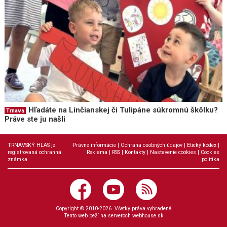
Hľadáte na Linčianskej či Tulipáne súkromnú škôlku?
Trnava
Práve ste ju našli
TRNAVSKÝ HLAS je
Právne informácie
|
Ochrana osobných údajov
|
Etický kódex
|
registrovaná ochranná
Reklama
|
RSS
|
Kontakty
|
Nastavenie cookies
|
Cookies
známka
politika
Copyright © 2010-2026. Všetky práva vyhradené
Tento web beží na serveroch
webhouse.sk