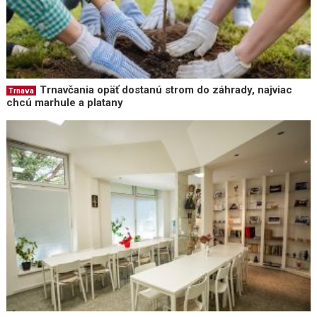
Trnavčania opäť dostanú strom do záhrady, najviac
Trnava
chcú marhule a platany