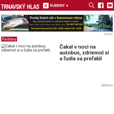
RUBRIKY
▾
reklama
Piešťany
Čakal v noci na
autobus, zdriemol si
a ľudia sa preľakli
reklama