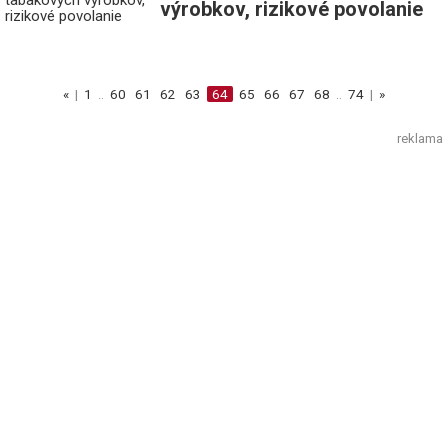
výrobkov, rizikové povolanie
«
|
1
..
60
61
62
63
64
65
66
67
68
..
74
|
»
reklama