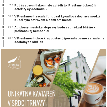
Pod časovým tlakom, ale zvládli to. Piešťany dokončili
7.6.
dôležitý cyklochodník
V Piešťanoch začala fungovať kyvadlová doprava medzi
30.5.
Kúpeľným ostrovom a centrom mesta
Autobusy mestskej dopravy budú zachádzať bližšie k
29.5.
piešťanskej nemocnici
V Piešťanoch chce kraj postaviť špecializované zariadenie
28.5.
sociálnych služieb