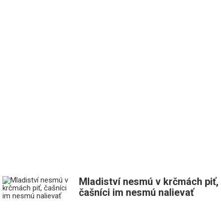
Mladiství nesmú v krčmách piť,
čašníci im nesmú nalievať