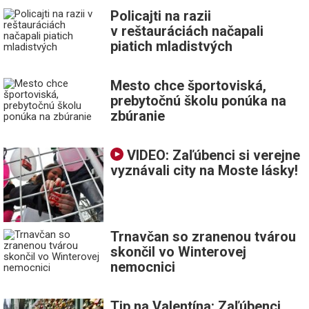
Policajti na razii
v reštauráciách načapali
piatich mladistvých
Mesto chce športoviská,
prebytočnú školu ponúka na
zbúranie
VIDEO: Zaľúbenci si verejne
vyznávali city na Moste lásky!
Trnavčan so zranenou tvárou
skončil vo Winterovej
nemocnici
Tip na Valentína: Zaľúbenci,