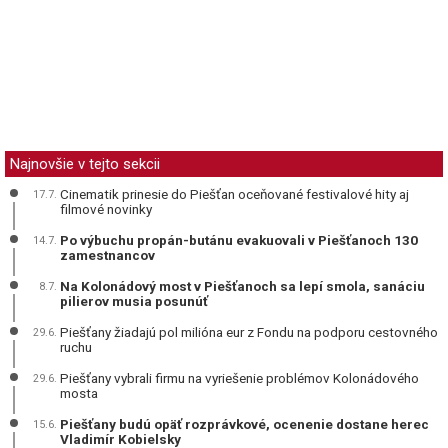
Najnovšie v tejto sekcii
Cinematik prinesie do Piešťan oceňované festivalové hity aj
17.7.
filmové novinky
Po výbuchu propán-butánu evakuovali v Piešťanoch 130
14.7.
zamestnancov
Na Kolonádový most v Piešťanoch sa lepí smola, sanáciu
8.7.
pilierov musia posunúť
Piešťany žiadajú pol milióna eur z Fondu na podporu cestovného
29.6.
ruchu
Piešťany vybrali firmu na vyriešenie problémov Kolonádového
29.6.
mosta
Piešťany budú opäť rozprávkové, ocenenie dostane herec
15.6.
Vladimír Kobielsky