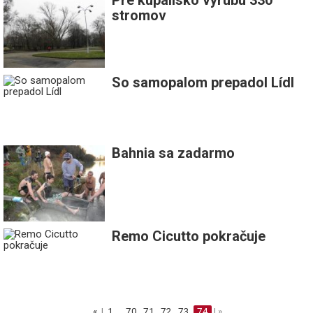
stromov
So samopalom prepadol Lídl
Bahnia sa zadarmo
Remo Cicutto pokračuje
«
|
1
..
70
71
72
73
74
| »