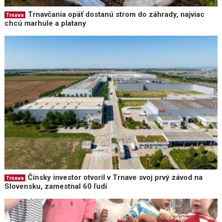
Trnavčania opäť dostanú strom do záhrady, najviac
Trnava
chcú marhule a platany
Čínsky investor otvoril v Trnave svoj prvý závod na
Trnava
Slovensku, zamestnal 60 ľudí