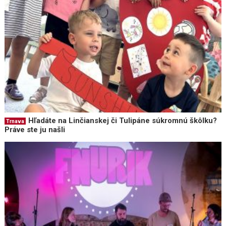
Hľadáte na Linčianskej či Tulipáne súkromnú škôlku?
Trnava
Práve ste ju našli