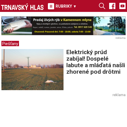
RUBRIKY
▾
reklama
Piešťany
Elektrický prúd
zabíjal! Dospelé
labute a mláďatá našli
zhorené pod drôtmi
reklama