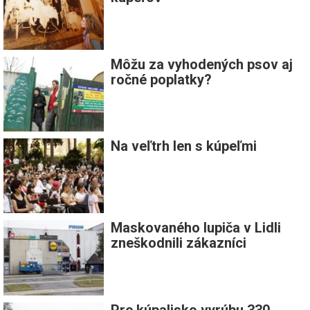
Môžu za vyhodených psov aj
ročné poplatky?
Na veľtrh len s kúpeľmi
Maskovaného lupiča v Lidli
zneškodnili zákazníci
Pre kúpalisko vyrúbu 330