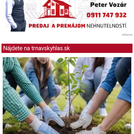
reklama
Nájdete na trnavskyhlas.sk