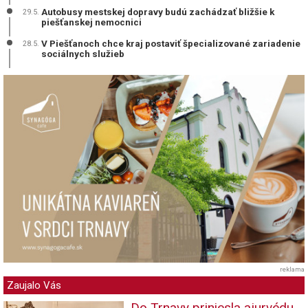
Autobusy mestskej dopravy budú zachádzať bližšie k
29.5.
piešťanskej nemocnici
V Piešťanoch chce kraj postaviť špecializované zariadenie
28.5.
sociálnych služieb
reklama
Zaujalo Vás
Do Trnavy priniesla ajurvédu