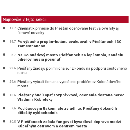
Najnovšie v tejto sekcii
Cinematik prinesie do Piešťan oceňované festivalové hity aj
17.7.
filmové novinky
Po výbuchu propán-butánu evakuovali v Piešťanoch 130
14.7.
zamestnancov
Na Kolonádový most v Piešťanoch sa lepí smola, sanáciu
8.7.
pilierov musia posunúť
Piešťany žiadajú pol milióna eur z Fondu na podporu cestovného
29.6.
ruchu
Piešťany vybrali firmu na vyriešenie problémov Kolonádového
29.6.
mosta
Piešťany budú opäť rozprávkové, ocenenie dostane herec
15.6.
Vladimír Kobielsky
Pod časovým tlakom, ale zvládli to. Piešťany dokončili
7.6.
dôležitý cyklochodník
V Piešťanoch začala fungovať kyvadlová doprava medzi
30.5.
Kúpeľným ostrovom a centrom mesta