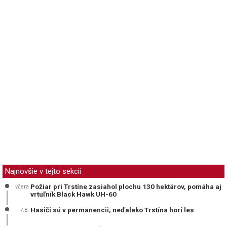
Najnovšie v tejto sekcii
Požiar pri Trstíne zasiahol plochu 130 hektárov, pomáha aj
včera
vrtuľník Black Hawk UH-60
Hasiči sú v permanencii, neďaleko Trstína horí les
7.8.