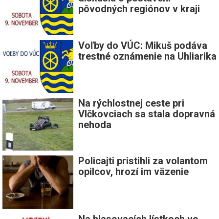
pôvodných regiónov v kraji
Voľby do VÚC: Mikuš podáva
trestné oznámenie na Uhliarika
Na rýchlostnej ceste pri
Vlčkovciach sa stala dopravná
nehoda
Policajti pristihli za volantom
opilcov, hrozí im väzenie
Na hlasovacích lístkoch vo