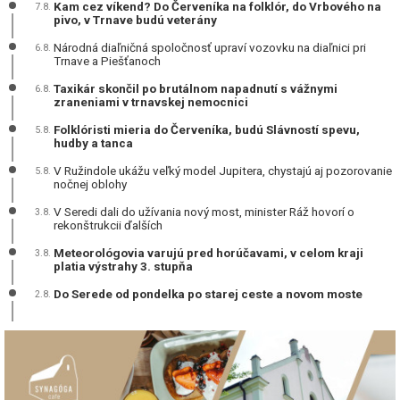
Kam cez víkend? Do Červeníka na folklór, do Vrbového na
7.8.
pivo, v Trnave budú veterány
Národná diaľničná spoločnosť upraví vozovku na diaľnici pri
6.8.
Trnave a Piešťanoch
Taxikár skončil po brutálnom napadnutí s vážnymi
6.8.
zraneniami v trnavskej nemocnici
Folklóristi mieria do Červeníka, budú Slávností spevu,
5.8.
hudby a tanca
V Ružindole ukážu veľký model Jupitera, chystajú aj pozorovanie
5.8.
nočnej oblohy
V Seredi dali do užívania nový most, minister Ráž hovorí o
3.8.
rekonštrukcii ďalších
Meteorológovia varujú pred horúčavami, v celom kraji
3.8.
platia výstrahy 3. stupňa
Do Serede od pondelka po starej ceste a novom moste
2.8.