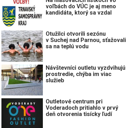
voľbách do VÚC je aj meno
kandidáta, ktorý sa vzdal
Otužilci otvorili sezónu
v Suchej nad Parnou, sťažovali
sa na teplú vodu
Návštevníci outletu vyzdvihujú
prostredie, chýba im viac
služieb
Outletové centrum pri
Voderadoch pritiahlo v prvý
deň otvorenia tisícky ľudí