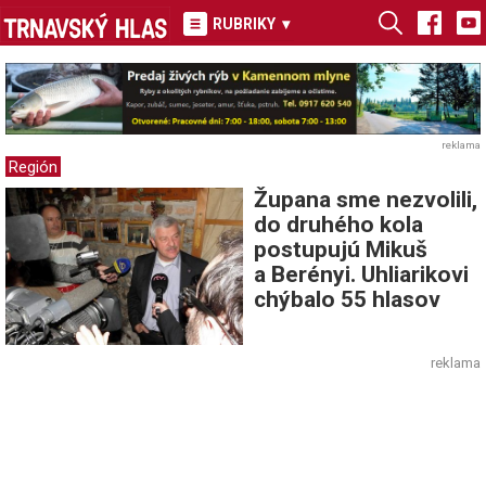
RUBRIKY
▾
reklama
Región
Župana sme nezvolili,
do druhého kola
postupujú Mikuš
a Berényi. Uhliarikovi
chýbalo 55 hlasov
reklama