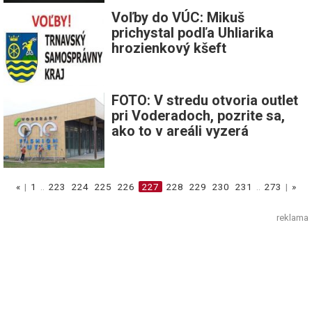
Voľby do VÚC: Mikuš
prichystal podľa Uhliarika
hrozienkový kšeft
FOTO: V stredu otvoria outlet
pri Voderadoch, pozrite sa,
ako to v areáli vyzerá
«
|
1
..
223
224
225
226
227
228
229
230
231
..
273
|
»
reklama