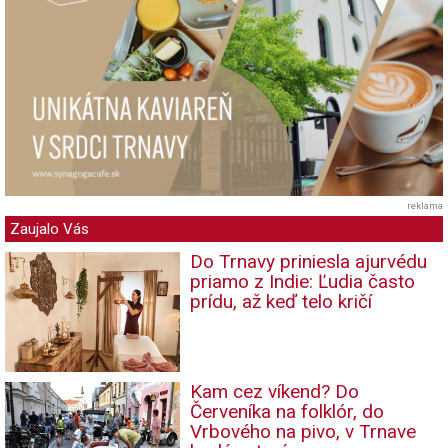
reklama
Zaujalo Vás
Do Trnavy priniesla ajurvédu
priamo z Indie: Ľudia často
prídu, až keď telo kričí
Kam cez víkend? Do
Červeníka na folklór, do
Vrbového na pivo, v Trnave