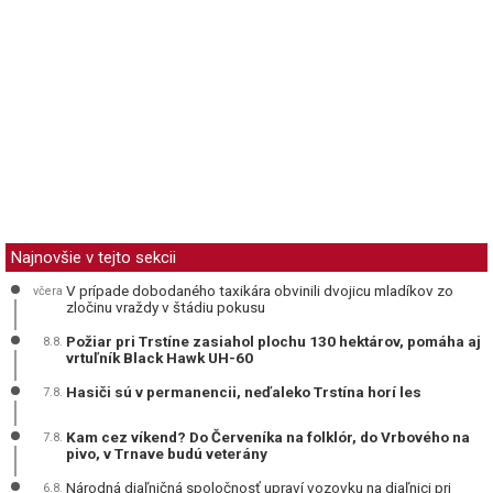
Najnovšie v tejto sekcii
V prípade dobodaného taxikára obvinili dvojicu mladíkov zo
včera
zločinu vraždy v štádiu pokusu
Požiar pri Trstíne zasiahol plochu 130 hektárov, pomáha aj
8.8.
vrtuľník Black Hawk UH-60
Hasiči sú v permanencii, neďaleko Trstína horí les
7.8.
Kam cez víkend? Do Červeníka na folklór, do Vrbového na
7.8.
pivo, v Trnave budú veterány
Národná diaľničná spoločnosť upraví vozovku na diaľnici pri
6.8.