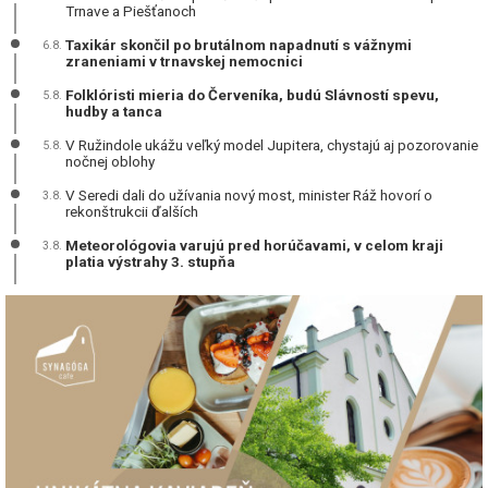
Trnave a Piešťanoch
Taxikár skončil po brutálnom napadnutí s vážnymi
6.8.
zraneniami v trnavskej nemocnici
Folklóristi mieria do Červeníka, budú Slávností spevu,
5.8.
hudby a tanca
V Ružindole ukážu veľký model Jupitera, chystajú aj pozorovanie
5.8.
nočnej oblohy
V Seredi dali do užívania nový most, minister Ráž hovorí o
3.8.
rekonštrukcii ďalších
Meteorológovia varujú pred horúčavami, v celom kraji
3.8.
platia výstrahy 3. stupňa