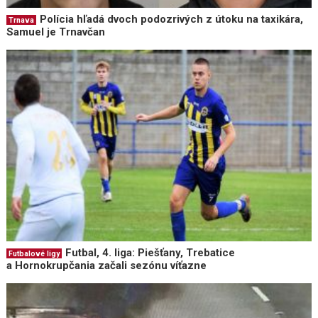
Polícia hľadá dvoch podozrivých z útoku na taxikára,
Trnava
Samuel je Trnavčan
Futbal, 4. liga: Piešťany, Trebatice
Futbalové ligy
a Hornokrupčania začali sezónu víťazne