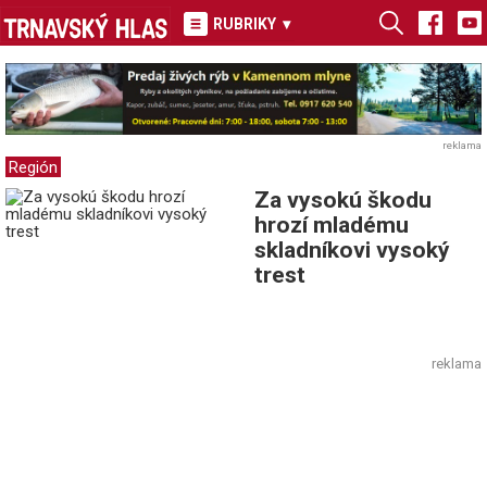
RUBRIKY
▾
reklama
Región
Za vysokú škodu
hrozí mladému
skladníkovi vysoký
trest
reklama