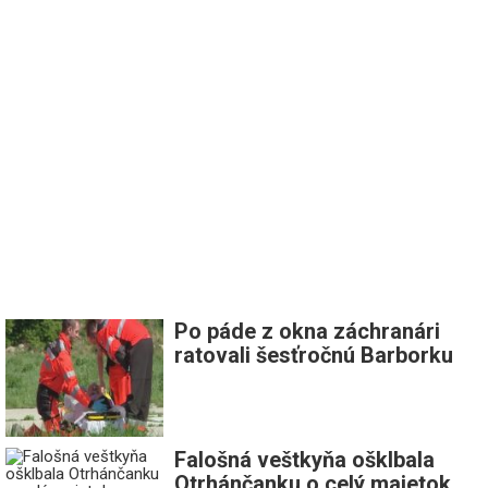
Po páde z okna záchranári
ratovali šesťročnú Barborku
Falošná veštkyňa ošklbala
Otrhánčanku o celý majetok