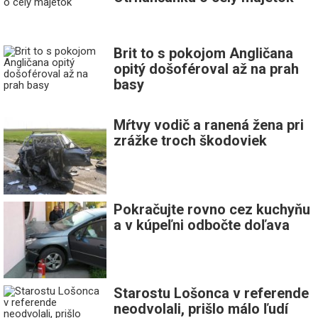
Brit to s pokojom Angličana
opitý došoféroval až na prah
basy
Mŕtvy vodič a ranená žena pri
zrážke troch škodoviek
Pokračujte rovno cez kuchyňu
a v kúpeľni odbočte doľava
Starostu Lošonca v referende
neodvolali, prišlo málo ľudí