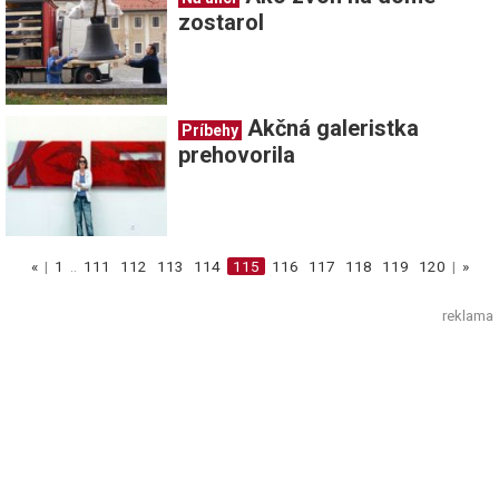
zostarol
Akčná galeristka
Príbehy
prehovorila
«
|
1
..
111
112
113
114
115
116
117
118
119
120
|
»
reklama