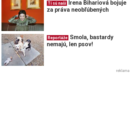
Irena Bihariová bojuje
Tí sú naši
za práva neobľúbených
Smola, bastardy
Reportáže
nemajú, len psov!
reklama