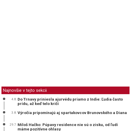
Najnovšie v tejto sekcii
Do Trnavy priniesla ajurvédu priamo z Indie: Ľudia často
4.8.
prídu, až keď telo kričí
Výročia pripomínajú aj spartakovcov Brunovského a Diana
3.8.
Miloš Hačko: Púpavy residence nie sú o zisku, od ľudí
29.7.
máme pozitívne ohlasy