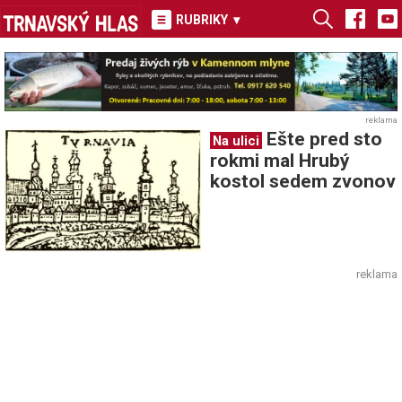
RUBRIKY
▾
reklama
Ešte pred sto
Na ulici
rokmi mal Hrubý
kostol sedem zvonov
reklama