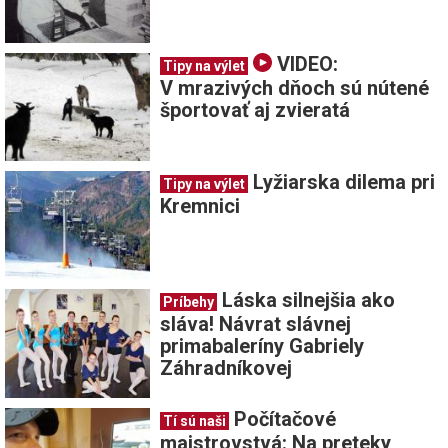
VIDEO:
Tipy na výlet
V mrazivých dňoch sú nútené
športovať aj zvieratá
Lyžiarska dilema pri
Tipy na výlet
Kremnici
Láska silnejšia ako
Príbehy
sláva! Návrat slávnej
primabaleríny Gabriely
Záhradníkovej
Počítačové
Tí sú naši
majstrovstvá: Na preteky