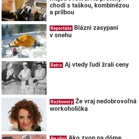
chodí s taškou, kombinézou
a prilbou
Blázni zasypaní
Reportáže
v snehu
Aj vtedy ľudí žrali ceny
Retro
Že vraj nedobrovoľná
Rozhovory
workoholička
Ako zvon na dóme
Na ulici