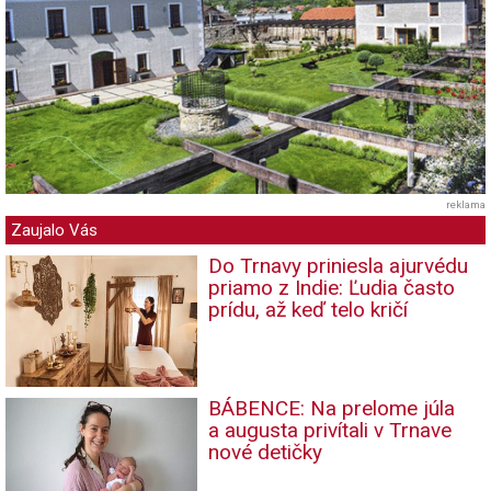
reklama
Zaujalo Vás
Do Trnavy priniesla ajurvédu
priamo z Indie: Ľudia často
prídu, až keď telo kričí
BÁBENCE: Na prelome júla
a augusta privítali v Trnave
nové detičky