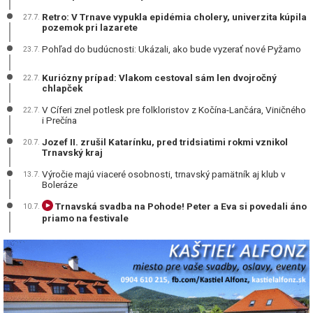
Retro: V Trnave vypukla epidémia cholery, univerzita kúpila
27.7.
pozemok pri lazarete
Pohľad do budúcnosti: Ukázali, ako bude vyzerať nové Pyžamo
23.7.
Kuriózny prípad: Vlakom cestoval sám len dvojročný
22.7.
chlapček
V Cíferi znel potlesk pre folkloristov z Kočína-Lančára, Viničného
22.7.
i Prečína
Jozef II. zrušil Katarínku, pred tridsiatimi rokmi vznikol
20.7.
Trnavský kraj
Výročie majú viaceré osobnosti, trnavský pamätník aj klub v
13.7.
Boleráze
Trnavská svadba na Pohode! Peter a Eva si povedali áno
10.7.
priamo na festivale