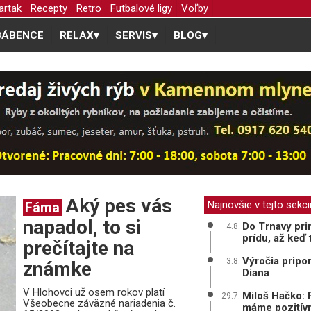
artak
Recepty
Retro
Futbalové ligy
Voľby
BÁBENCE
RELAX
▾
SERVIS
▾
BLOG
▾
Aký pes vás
Najnovšie v tejto sekci
Fáma
napadol, to si
Do Trnavy prin
4.8.
prídu, až keď t
prečítajte na
Výročia pripo
3.8.
známke
Diana
V Hlohovci už osem rokov platí
Miloš Hačko: 
29.7.
Všeobecne záväzné nariadenia č.
máme pozitív