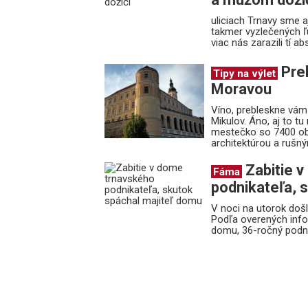
uliciach Trnavy sme a
takmer vyzlečených ľu
viac nás zarazili tí a
Pre
Tipy na výlet
Moravou
Víno, prebleskne vám
Mikulov. Áno, aj to t
mestečko so 7400 ob
architektúrou a rušný
Zabitie 
Fáma
podnikateľa, 
V noci na utorok došlo
Podľa overených info
domu, 36-ročný podni