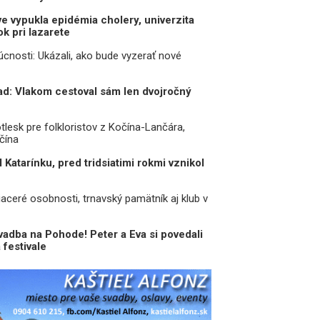
ve vypukla epidémia cholery, univerzita
k pri lazarete
cnosti: Ukázali, ako bude vyzerať nové
ad: Vlakom cestoval sám len dvojročný
otlesk pre folkloristov z Kočína-Lančára,
čína
il Katarínku, pred tridsiatimi rokmi vznikol
iaceré osobnosti, trnavský pamätník aj klub v
adba na Pohode! Peter a Eva si povedali
 festivale