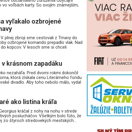
lenov občianskeho združenia Obyčajní
o vo voľbách karty. So svojím známejším,
a vyľakalo ozbrojené
navy
V plnej zbroji sme cestovali z Trnavy do
koby ozbrojené komando prepadlo vlak. Nad
 do kopcov. V lesoch sme si chceli
t v krásnom zapadáku
ko nezaháľa. Pred dvomi rokmi dokončil
oma, ktorá získala cenu Literárneho fondu.
avské divadlo. Aby toho nebolo málo, vydal
aré ako listina kráľa
Georgius kráčal z nohy na nohu v strede
htivých poslucháčov. Všetkým bolo ľúto, že
nej zo štyroch stredovekých mestských...