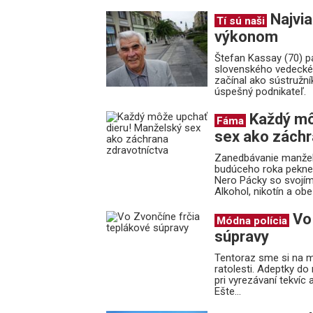
Najvia
Tí sú naši
výkonom
Štefan Kassay (70) p
slovenského vedeckéh
začínal ako sústružní
úspešný podnikateľ.
Každý mô
Fáma
sex ako záchr
Zanedbávanie manžel
budúceho roka pekne 
Nero Pácky so svojím
Alkohol, nikotín a obez
Vo
Módna polícia
súpravy
Tentoraz sme si na mu
ratolesti. Adeptky do 
pri vyrezávaní tekvíc
Ešte...