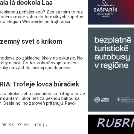
lala lá dookola Laa
trieskanou peňaženkou? Zas sa nám to raz
arodenín máte vstup do termálnych kúpeľov
. Región Weinviertel pri trojhranici
zemný svet s kríkom
hodieva zo základnej školy na exkurzie. No
dy neboli. Čo tak zobrať svoje ratolesti
iky na výlet do jedinej sprístupnenej
IA: Trofeje lovca búračiek
a a okolie. Jeho suvenírmi sú fotografie. Je
ými autami. Skôr než za peknou babou sa
. Desia ho, no zároveň priťahujú. Pavol
95
96
97
98
..
120
|
»