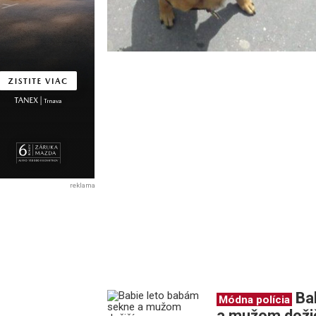
reklama
Ba
Módna polícia
a mužom doži