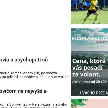
ovia a psychopati sú
Palárika Tomáš Mosný (28) pochádza
 sa priženil len nedávno, no superlatívmi na
ovičom na najvyššie
i ako na Borovej táčky. Parafrázujem jedného