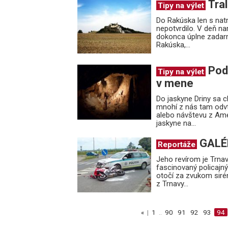
Tra
Tipy na výlet
Do Rakúska len s na
nepotvrdilo. V deň n
dokonca úplne zadarmo
Rakúska,...
Pod
Tipy na výlet
v mene
Do jaskyne Driny sa c
mnohí z nás tam odvte
alebo návštevu z Amer
jaskyne na...
GALÉR
Reportáže
Jeho revírom je Trnav
fascinovaný policajn
otočí za zvukom sirén
z Trnavy...
«
|
1
..
90
91
92
93
94