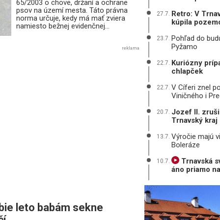
65/2003 o chove, držaní a ochrane
psov na území mesta. Táto právna
Retro: V Trna
27.7.
norma určuje, kedy má mať zviera
kúpila pozemo
namiesto bežnej evidenčnej...
Pohľad do budú
23.7.
Pyžamo
reklama
Kuriózny príp
22.7.
chlapček
V Cíferi znel p
22.7.
Viničného i Pre
Jozef II. zruš
20.7.
Trnavský kraj
Výročie majú v
13.7.
Boleráze
Trnavská sv
10.7.
áno priamo na
bie leto babám sekne
čí