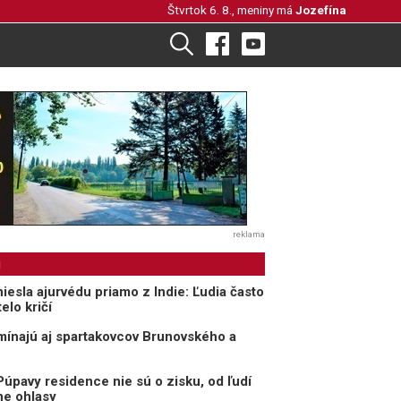
Štvrtok 6. 8., meniny má
Jozefína
reklama
i
iesla ajurvédu priamo z Indie: Ľudia často
elo kričí
mínajú aj spartakovcov Brunovského a
Púpavy residence nie sú o zisku, od ľudí
ne ohlasy