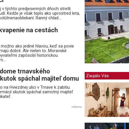
j v týchto predjesenných dňoch stretli
dí. Kedže je však teplo ako uprostred leta,
bsolútnenaobliekaní. Ranný chlad...
kvapenie na cestách
 možno ako jediné hlavou, keď sa povie
u majú dobré. Ale nielen to. Moravské
yvateľmi zapôsobí historickou
m...
v dome trnavského
Zaujalo Vás
skutok spáchal majiteľ domu
 na Hviezdnej ulici v Trnave k zabitiu.
rmácií skutok spáchal samotný majiteľ
kateľ.
reklama