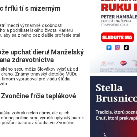
c frflú tí s mizerným
atrí medzi významné osobnosti
o a podnikateľského života. Kariéru
k, aby sa z neho cez ďalšie profesie stal
že upchať dieru! Manželský
ana zdravotníctva
ského sexu môže Slovákov vyjsť už od
draho. Známy trnavský dietológ MUDr.
 tímom vypracoval pre vládu štúdiu
ita...
 Zvončíne frčia teplákové
šku zobrali nielen dámy, ale aj ich
módnej polície sme vyrušili uplynulý piatok
 a púšťaní balónov šťastia vo Zvončíne.