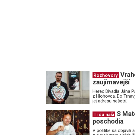
Vrah
Rozhovory
zaujímavejší
Herec Divadla Jána 
z Hlohovca. Do Trnavy
jej adresu nešetrí.
S Mat
Tí sú naši
poschodia
V politike sa objavil