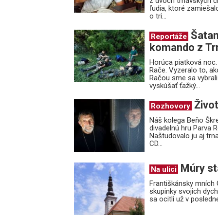
z dvoch trnavských č
ľudia, ktoré zamiešal
o tri...
Šatan
Reportáže
komando z Tr
Horúca piatková noc. 
Rače. Vyzeralo to, a
Račou sme sa vybrali
vyskúšať ťažký...
Živo
Rozhovory
Náš kolega Beňo Škre
divadelnú hru Parva R
Naštudovalo ju aj trn
CD...
Múry st
Na ulici
Františkánsky mních 
skupinky svojich dyc
sa ocitli už v posled