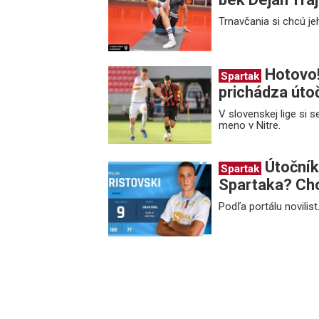
Trnavčania si chcú je
Hotovo!
Spartak
prichádza úto
V slovenskej lige si
meno v Nitre.
Útočník
Spartak
Spartaka? Chor
Podľa portálu novilist