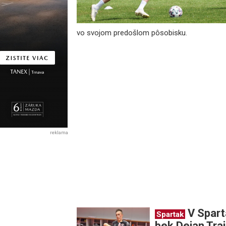
vo svojom predošlom pôsobisku.
reklama
V Spart
Spartak
bek Dejan Tra