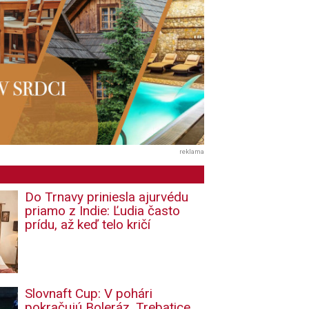
reklama
Do Trnavy priniesla ajurvédu
priamo z Indie: Ľudia často
prídu, až keď telo kričí
Slovnaft Cup: V pohári
pokračujú Boleráz, Trebatice