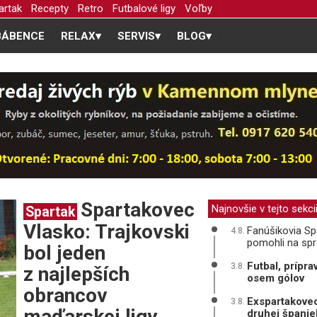
artak
Recepty
Retro
Futbalové ligy
Voľby
BÁBENCE
RELAX
▾
SERVIS
▾
BLOG
▾
Spartakovec
Najnovšie v tejto sekci
Spartak
Vlasko: Trajkovski
Fanúšikovia Spa
4.8.
pomohli na sp
bol jeden
Futbal, prípra
3.8.
z najlepších
osem gólov
obrancov
Exspartakovec
3.8.
maďarskej ligy
druhej španiel