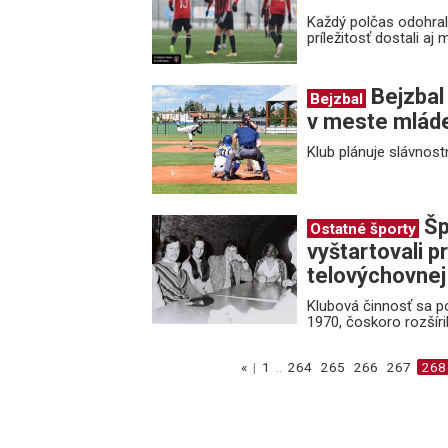
Každý polčas odohral 
príležitosť dostali aj 
Bejzbal 
Bejzbal
v meste mlád
Klub plánuje slávnostn
Šp
Ostatné športy
vyštartovali p
telovýchovnej
Klubová činnosť sa 
1970, čoskoro rozšír
«
|
1
..
264
265
266
267
268