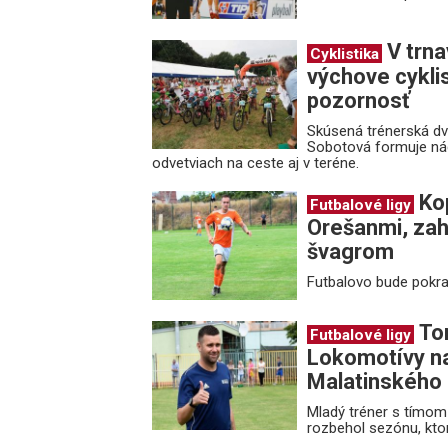
V trn
Cyklistika
výchove cyklis
pozornosť
Skúsená trénerská dv
Sobotová formuje ná
odvetviach na ceste aj v teréne.
Ko
Futbalové ligy
Orešanmi, zah
švagrom
Futbalovo bude pokrač
To
Futbalové ligy
Lokomotívy na
Malatinského
Mladý tréner s tímom
rozbehol sezónu, ktor