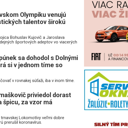
avskom Olympiku venujú
tických talentov širokú
ojica Bohuslav Kujovič a Jaroslava
dejných športových adeptov vo viacerých
púnek sa dohodol s Dolnými
rá si v jednom tíme so
ovať v rovnakej súťaži, iba v inom tíme.
maškovič priviedol dorast
 špicu, za vzor má
 trnavskej Lokomotívy veľmi dobre
ú prerušil koronavírus.