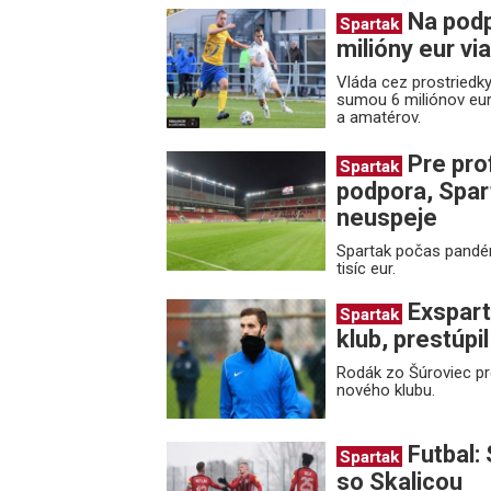
Na podp
Spartak
milióny eur vi
Vláda cez prostriedk
sumou 6 miliónov eur,
a amatérov.
Pre pro
Spartak
podpora, Spar
neuspeje
Spartak počas pandémi
tisíc eur.
Exspart
Spartak
klub, prestúpi
Rodák zo Šúroviec pre
nového klubu.
Futbal:
Spartak
so Skalicou