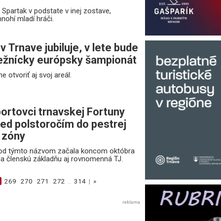
Spartak v podstate v inej zostave,
mnohí mladí hráči.
v Trnave jubiluje, v lete bude
ežnícky európsky šampionát
e otvoriť aj svoj areál.
ortovci trnavskej Fortuny
red polstoročím do pestrej
 zóny
pod týmto názvom začala koncom októbra
ila členskú základňu aj rovnomenná TJ.
269
270
271
272
..
314
|
»
reklama