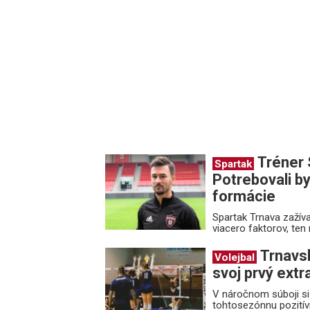
Tréner 
Spartak
Potrebovali b
formácie
Spartak Trnava zažíva
viacero faktorov, ten
Trnavsk
Volejbal
svoj prvý extr
V náročnom súboji si 
tohtosezónnu pozitívn