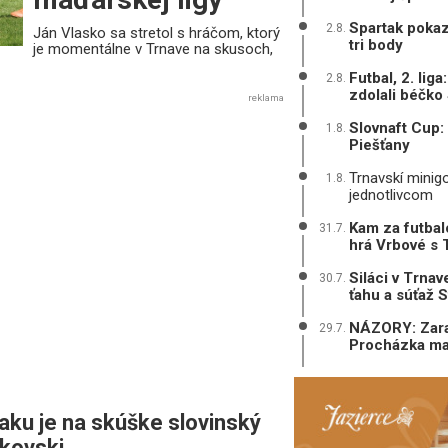
Spartak pokaz
2.8.
Ján Vlasko sa stretol s hráčom, ktorý
tri body
je momentálne v Trnave na skusoch,
Futbal, 2. lig
2.8.
zdolali béčko
reklama
Slovnaft Cup:
1.8.
Piešťany
Trnavskí minigol
1.8.
jednotlivcom
Kam za futbal
31.7.
hrá Vrbové s 
Siláci v Trnav
30.7.
ťahu a súťaž 
NÁZORY: Zarad
29.7.
Procházka mal
aku je na skúške slovinský
jkovski