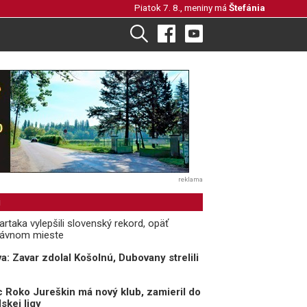
Piatok 7. 8., meniny má
Štefánia
reklama
i
rtaka vylepšili slovenský rekord, opäť
rávnom mieste
va: Zavar zdolal Košolnú, Dubovany strelili
 Roko Jureškin má nový klub, zamieril do
skej ligy