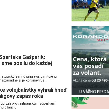
Spartaka Gašparík:
y sme posilu do každej
 atypickú zimnú prípravu. Limituje ju
 najzásadnejší je koronavírus.
é volejbalistky vyhrali hneď
aligový zápas roka
udržali proti nitrianskym súperkam
u bilanciu.