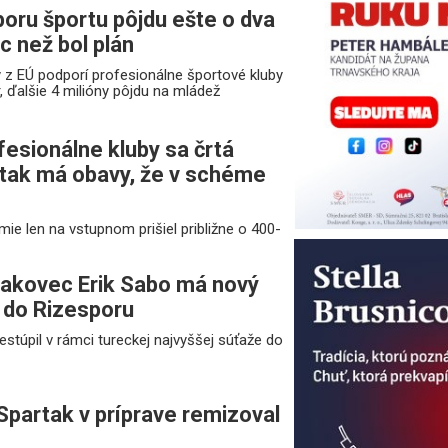
oru športu pôjdu ešte o dva
ac než bol plán
y z EÚ podporí profesionálne športové kluby
 ďalšie 4 milióny pôjdu na mládež
fesionálne kluby sa črtá
tak má obavy, že v schéme
e len na vstupnom prišiel približne o 400-
akovec Erik Sabo má nový
l do Rizesporu
stúpil v rámci tureckej najvyššej súťaže do
 Spartak v príprave remizoval