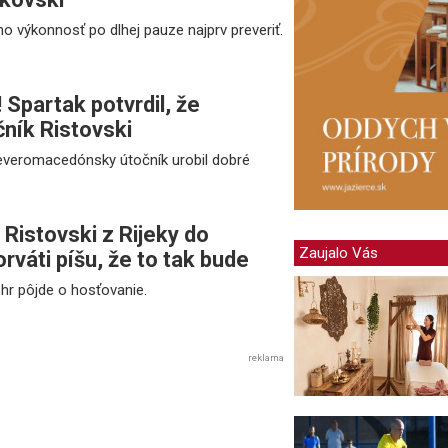
ho výkonnosť po dlhej pauze najprv preveriť.
 Spartak potvrdil, že
čník Ristovski
 severomacedónsky útočník urobil dobré
 Ristovski z Rijeky do
Zaujalo Vás
váti píšu, že to tak bude
.hr pôjde o hosťovanie.
reklama