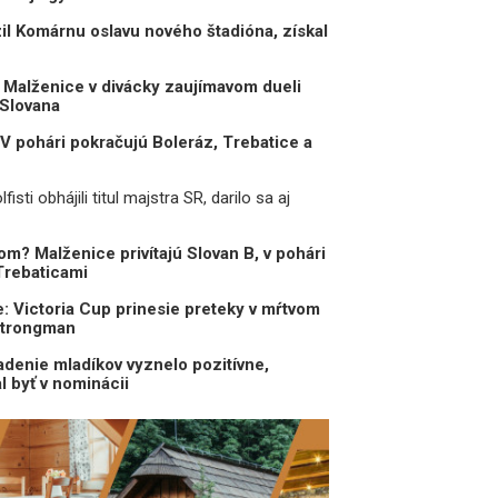
il Komárnu oslavu nového štadióna, získal
a: Malženice v divácky zaujímavom dueli
 Slovana
 V pohári pokračujú Boleráz, Trebatice a
fisti obhájili titul majstra SR, darilo sa aj
om? Malženice privítajú Slovan B, v pohári
Trebaticami
e: Victoria Cup prinesie preteky v mŕtvom
Strongman
enie mladíkov vyznelo pozitívne,
 byť v nominácii