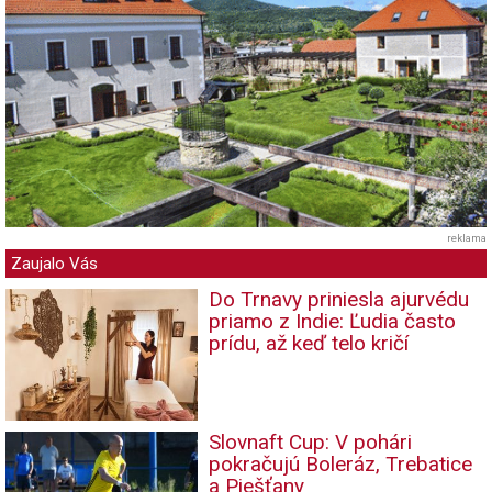
reklama
Zaujalo Vás
Do Trnavy priniesla ajurvédu
priamo z Indie: Ľudia často
prídu, až keď telo kričí
Slovnaft Cup: V pohári
pokračujú Boleráz, Trebatice
a Piešťany