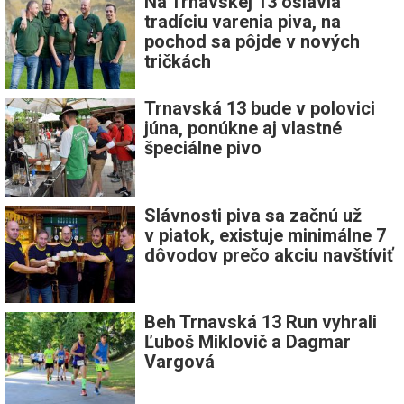
Na Trnavskej 13 oslávia
tradíciu varenia piva, na
pochod sa pôjde v nových
tričkách
Trnavská 13 bude v polovici
júna, ponúkne aj vlastné
špeciálne pivo
Slávnosti piva sa začnú už
v piatok, existuje minimálne 7
dôvodov prečo akciu navštíviť
Beh Trnavská 13 Run vyhrali
Ľuboš Miklovič a Dagmar
Vargová