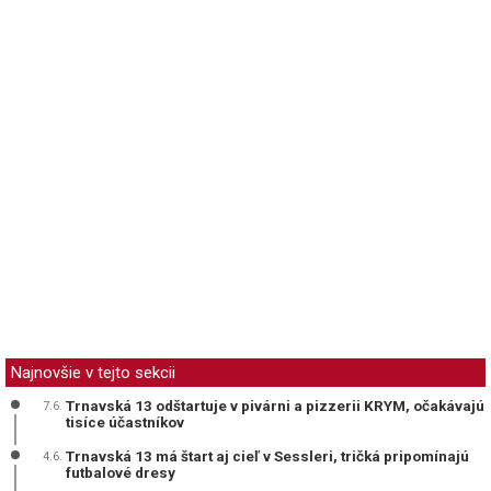
Najnovšie v tejto sekcii
Trnavská 13 odštartuje v pivárni a pizzerii KRYM, očakávajú
7.6.
tisíce účastníkov
Trnavská 13 má štart aj cieľ v Sessleri, tričká pripomínajú
4.6.
futbalové dresy