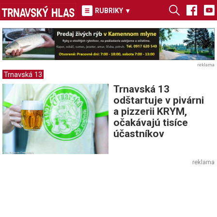
RUBRIKY
▾
reklama
Trnavská 13
Trnavská 13
odštartuje v pivárni
a pizzerii KRYM,
očakávajú tisíce
účastníkov
reklama