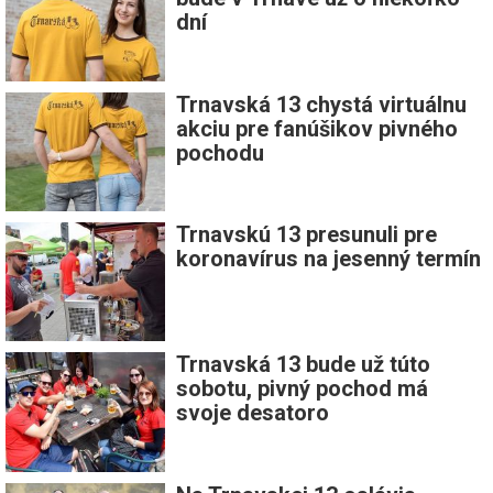
dní
Trnavská 13 chystá virtuálnu
akciu pre fanúšikov pivného
pochodu
Trnavskú 13 presunuli pre
koronavírus na jesenný termín
Trnavská 13 bude už túto
sobotu, pivný pochod má
svoje desatoro