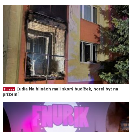
Ľudia Na hlinách mali skorý budíček, horel byt na
Trnava
prízemí