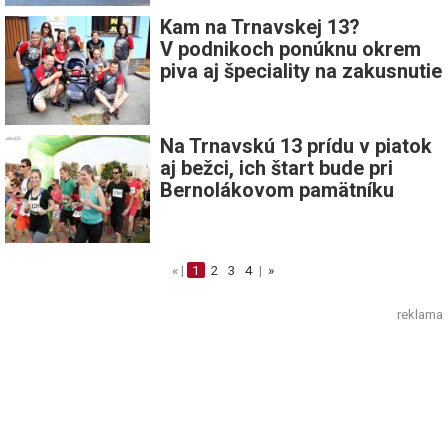
Kam na Trnavskej 13?
V podnikoch ponúknu okrem
piva aj špeciality na zakusnutie
Na Trnavskú 13 prídu v piatok
aj bežci, ich štart bude pri
Bernolákovom pamätníku
« |
1
2
3
4
|
»
reklama