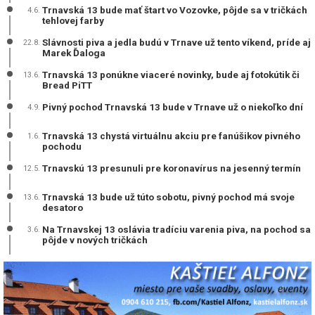
Trnavská 13 bude mať štart vo Vozovke, pôjde sa v tričkách
4.6.
tehlovej farby
Slávnosti piva a jedla budú v Trnave už tento víkend, príde aj
22.8.
Marek Ďaloga
Trnavská 13 ponúkne viaceré novinky, bude aj fotokútik či
13.6.
Bread PiTT
Pivný pochod Trnavská 13 bude v Trnave už o niekoľko dní
4.9.
Trnavská 13 chystá virtuálnu akciu pre fanúšikov pivného
1.6.
pochodu
Trnavskú 13 presunuli pre koronavírus na jesenný termín
12.5.
Trnavská 13 bude už túto sobotu, pivný pochod má svoje
13.6.
desatoro
Na Trnavskej 13 oslávia tradíciu varenia piva, na pochod sa
3.6.
pôjde v nových tričkách