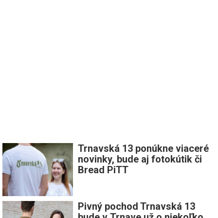
Trnavská 13 ponúkne viaceré
novinky, bude aj fotokútik či
Bread PiTT
Pivný pochod Trnavská 13
bude v Trnave už o niekoľko