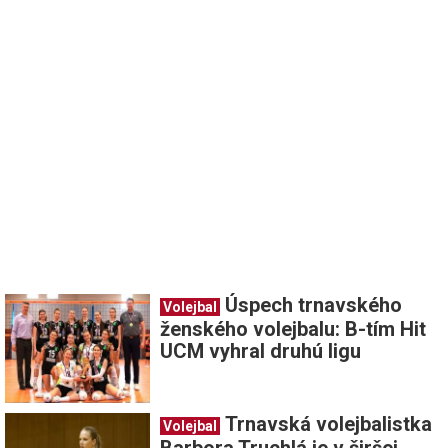
Úspech trnavského
Volejbal
ženského volejbalu: B-tím Hit
UCM vyhral druhú ligu
Trnavská volejbalistka
Volejbal