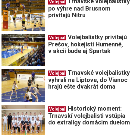
Trnavské volejbalistky
Volejbal
po výhre nad Brusnom
privítajú Nitru
Volejbalistky privítajú
Volejbal
Prešov, hokejisti Humenné,
v akcii bude aj Spartak
Trnavské volejbalistky
Volejbal
vyhrali na Liptove, do Vianoc
hrajú ešte dvakrát doma
Historický moment:
Volejbal
Trnavskí volejbalisti vstúpia
do extraligy domácim duelom