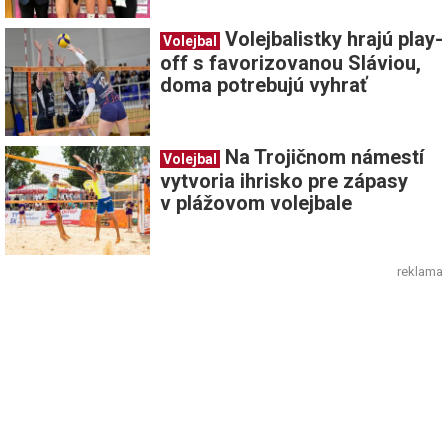
Volejbalistky hrajú play-
Volejbal
off s favorizovanou Sláviou,
doma potrebujú vyhrať
Na Trojičnom námestí
Volejbal
vytvoria ihrisko pre zápasy
v plážovom volejbale
reklama