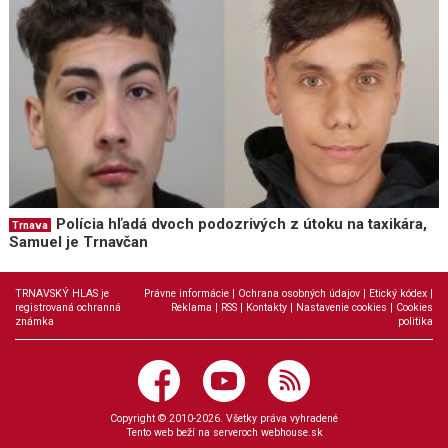
Polícia hľadá dvoch podozrivých z útoku na taxikára,
Trnava
Samuel je Trnavčan
TRNAVSKÝ HLAS je
Právne informácie
|
Ochrana osobných údajov
|
Etický kódex
|
registrovaná ochranná
Reklama
|
RSS
|
Kontakty
|
Nastavenie cookies
|
Cookies
známka
politika
Copyright © 2010-2026. Všetky práva vyhradené
Tento web beží na serveroch
webhouse.sk