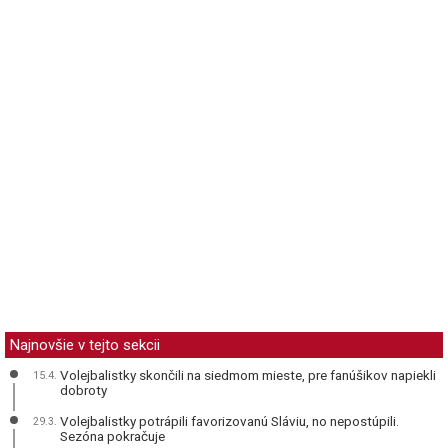
Najnovšie v tejto sekcii
Volejbalistky skončili na siedmom mieste, pre fanúšikov napiekli
15.4.
dobroty
Volejbalistky potrápili favorizovanú Sláviu, no nepostúpili.
29.3.
Sezóna pokračuje