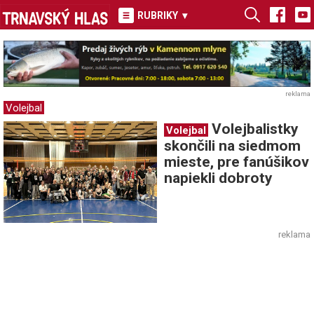
RUBRIKY
▾
reklama
Volejbal
Volejbalistky
Volejbal
skončili na siedmom
mieste, pre fanúšikov
napiekli dobroty
reklama