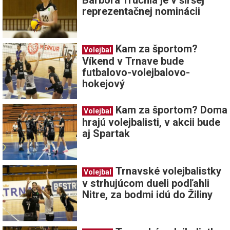
Barbora Truchlá je v širšej
reprezentačnej nominácii
Kam za športom?
Volejbal
Víkend v Trnave bude
futbalovo-volejbalovo-
hokejový
Kam za športom? Doma
Volejbal
hrajú volejbalisti, v akcii bude
aj Spartak
Trnavské volejbalistky
Volejbal
v strhujúcom dueli podľahli
Nitre, za bodmi idú do Žiliny