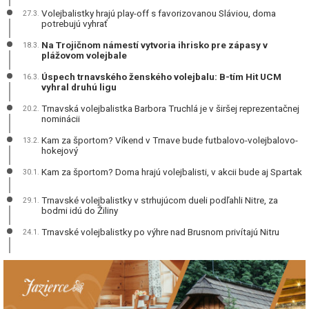
Volejbalistky hrajú play-off s favorizovanou Sláviou, doma
27.3.
potrebujú vyhrať
Na Trojičnom námestí vytvoria ihrisko pre zápasy v
18.3.
plážovom volejbale
Úspech trnavského ženského volejbalu: B-tím Hit UCM
16.3.
vyhral druhú ligu
Trnavská volejbalistka Barbora Truchlá je v širšej reprezentačnej
20.2.
nominácii
Kam za športom? Víkend v Trnave bude futbalovo-volejbalovo-
13.2.
hokejový
Kam za športom? Doma hrajú volejbalisti, v akcii bude aj Spartak
30.1.
Trnavské volejbalistky v strhujúcom dueli podľahli Nitre, za
29.1.
bodmi idú do Žiliny
Trnavské volejbalistky po výhre nad Brusnom privítajú Nitru
24.1.