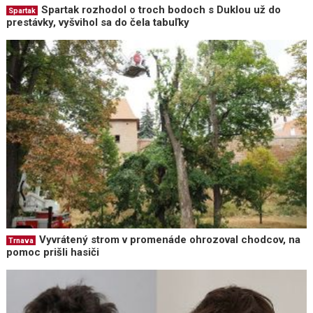
Spartak rozhodol o troch bodoch s Duklou už do
Spartak
prestávky, vyšvihol sa do čela tabuľky
Vyvrátený strom v promenáde ohrozoval chodcov, na
Trnava
pomoc prišli hasiči