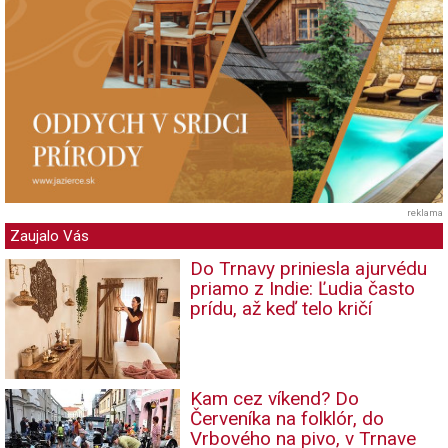
reklama
Zaujalo Vás
Do Trnavy priniesla ajurvédu
priamo z Indie: Ľudia často
prídu, až keď telo kričí
Kam cez víkend? Do
Červeníka na folklór, do
Vrbového na pivo, v Trnave