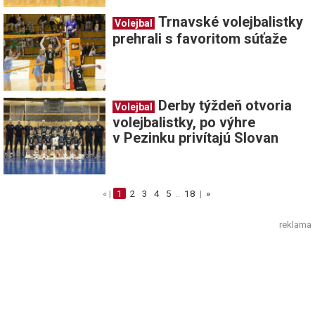
Trnavské volejbalistky
Volejbal
prehrali s favoritom súťaže
Derby týždeň otvoria
Volejbal
volejbalistky, po výhre
v Pezinku privítajú Slovan
« |
1
2
3
4
5
..
18
|
»
reklama