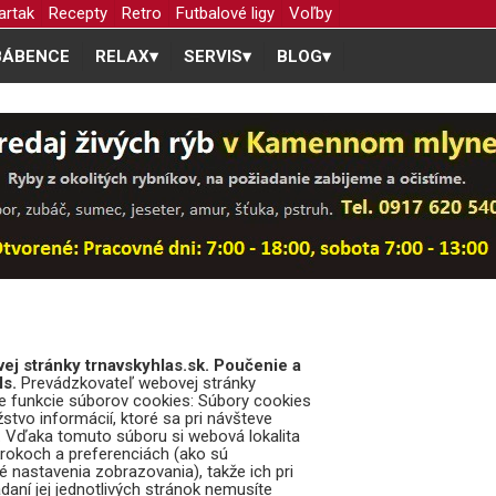
artak
Recepty
Retro
Futbalové ligy
Voľby
BÁBENCE
RELAX
▾
SERVIS
▾
BLOG
▾
j stránky trnavskyhlas.sk. Poučenie a
ls.
Prevádzkovateľ webovej stránky
ie funkcie súborov cookies: Súbory cookies
tvo informácií, ktoré sa pri návšteve
. Vďaka tomuto súboru si webová lokalita
krokoch a preferenciách (ako sú
é nastavenia zobrazovania), takže ich pri
adaní jej jednotlivých stránok nemusíte