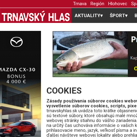
Trnava
Región
Hlohovec
Sp
AKTUALITY
▾
ŠPORT
▾
COOKIES
Zásady používania súborov cookies webove
vysvetlenie súborov cookies, scripts, pixe
trnavskyhlas.sk uvádza toto krátke objasnen
sú textové súbory, ktoré obsahujú malé množs
webovej stránky stiahnu do vášho zariadenia
na určitý čas uchováva informácie o vašich 
prihlasovacie meno, jazyk, veľkosť písma a in
ďalšej návšteve webovej lokality alebo prehli