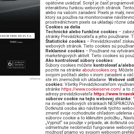
opätovne uvádzať. Script je časť programové
interaktívnu funkciu webových stránok. Tento
alebo na vašom zariadení. Pixels je malý, nev
ktorý sa používa na monitorovanie návštevno
prostredníctvom pixels sa ukladajú rôzne úda
Cookies sa delia
Technické alebo funkčné cookies
– zabez
stránky Prevádzkovateľa a jeho používanie. 
Štatistické cookies
– Prevádzkovateľ získav
webových stránok. Tieto cookies sú používa
Reklamné cookies
– Používané na vytváran
marketingových aktivít. Tieto cookies sú po
Ako kontrolovať súbory cookies:
Súbory cookies môžete
kontrolovať a/aleb
pozrite na stránke
aboutcookies.org
. Môžete
svojom počítači alebo v inom zariadení a väč
reklama
ste im znemožnili ich ukladanie.
Webové sídl
cookies:
Všetky Prevádzkovateľom využívané
stránke
https://www.cookieserve.com/
a to 
adresy prevádzkovateľa
https://www.trnavs
súborov cookie na tejto webovej stránke:
na svojich webových stránkach NESPRACÚVA
Dotknutá osoba ako návštevník týchto webo
zmeniť svoje rozhodnutie ohľadom udelenia 
súborov cookie a to kliknutím položku „ Nas
„Vypnúť“ sa použije v prípade, ak dotknutá 
odmietnutie neobmedzí fungovanie webovýc
možnosť priamo vo svojom webovom prehlia