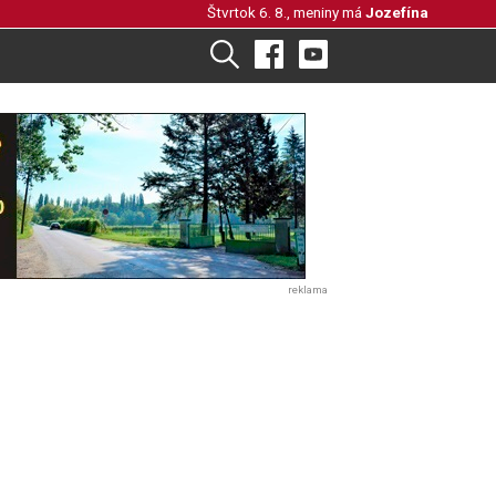
Štvrtok 6. 8., meniny má
Jozefína
reklama