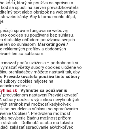
ho kódu, ktorý sa používa na správnu a
 kód sa spustí na serveri prevádzkovateľa
iditeľný text alebo obrázok na webstránke,
sti webstránky. Aby k tomu mohlo dôjsť,
je.
pečujú správne fungovanie webovej
Tieto cookies sú používané bez súhlasu.
a štatistiky ohľadom používania svojich
né len so súhlasom.
Marketingové /
ie reklamných profilov a obdobných
užívané len so súhlasom.
o zmazať
podľa uváženia – podrobnosti si
 vymazať všetky súbory cookies uložené vo
šinu prehliadačov môžete nastaviť tak, aby
o Prevádzkovateľa používa tieto súbory
 súbory cookies nájdete na
zadaním webovej
kyhlas.sk
Vyhnutie sa používaniu
V predvolenom nastavení Prevádzkovateľ
 súbory cookie s výnimkou nevyhnutných.
vých stránok má možnosť kedykoľvek
alebo neudelenia súhlasu so spracúvaním
tavenie Cookies“. Predvolená možnosť
osoba nevyberie žiadnu možnosť pričom
h stránok. Dotknutá osoba má takisto
dači zakázať spracúvanie akýchkoľvek