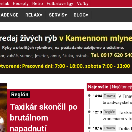
artak
Recepty
Retro
Futbalové ligy
Voľby
BÁBENCE
RELAX
▾
SERVIS
▾
BLOG
▾
Najnovšie
|
Najčítanej
Región
Trnava
V Trna
14:04
broadwayského
Taxikár skončil po
Región
Taxiká
12:13
brutálnom
zraneniami v tr
napadnutí
Trnava
Ľudia 
10:16