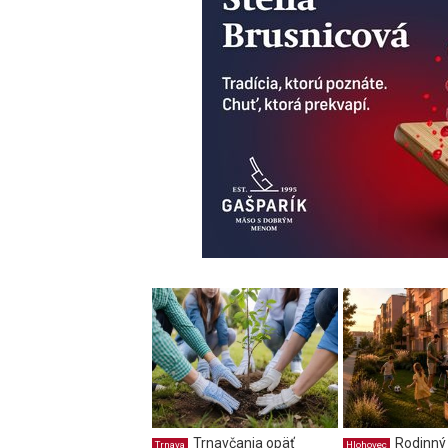
Trnavčania opäť
Rodinný
Trnava
Hlohovec