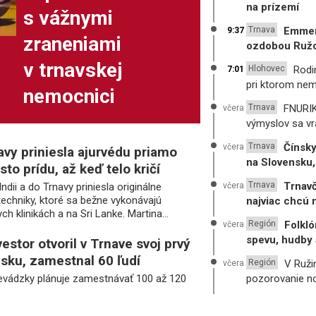
na prízemí
s vážnymi
Trnava
Emmero
9:37
zraneniami
ozdobou Ružo
v trnavskej
Hlohovec
Rodi
7:01
pri ktorom nem
nemocnici
Trnava
FNURIK:
včera
výmyslov sa vra
Trnava
Čínsky
včera
avy priniesla ajurvédu priamo
na Slovensku,
sto prídu, až keď telo kričí
Trnava
Trnavč
ndii a do Trnavy priniesla originálne
včera
techniky, ktoré sa bežne vykonávajú
najviac chcú m
ch klinikách a na Sri Lanke. Martina...
Región
Folkló
včera
spevu, hudby 
estor otvoril v Trnave svoj prvý
sku, zamestnal 60 ľudí
Región
V Ruži
včera
revádzky plánuje zamestnávať 100 až 120
pozorovanie no