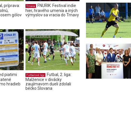
l, príprava:
FNURIK: Festival indie
Trnava
olnú,
hier, hravého umenia a iných
i osem gólov
výmyslov sa vracia do Trnavy
ed piatimi
Futbal, 2. liga:
Futbalové ligy
latené
Malženice v divácky
imo hradieb
zaujímavom dueli zdolali
béčko Slovana