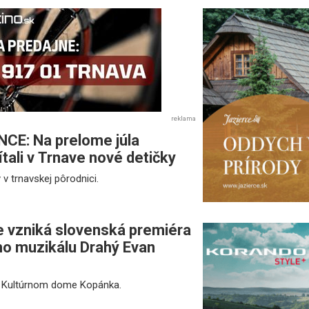
reklama
CE: Na prelome júla
ítali v Trnave nové detičky
 v trnavskej pôrodnici.
e vzniká slovenská premiéra
o muzikálu Drahý Evan
v Kultúrnom dome Kopánka.