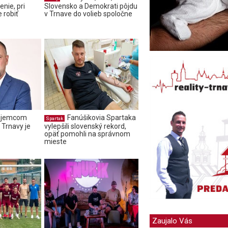
enie, pri
Slovensko a Demokrati pôjdu
 robiť
v Trnave do volieb spoločne
áujemcom
Fanúšikovia Spartaka
Spartak
 Trnavy je
vylepšili slovenský rekord,
opäť pomohli na správnom
mieste
Zaujalo Vás