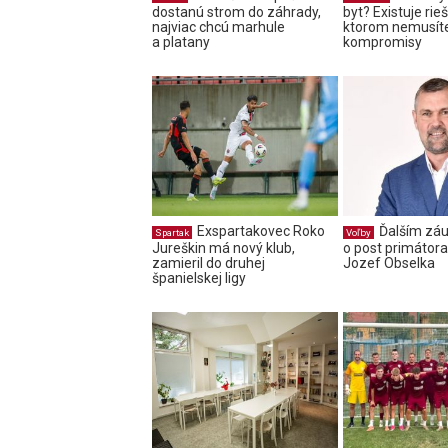
dostanú strom do záhrady,
byt? Existuje rieš
najviac chcú marhule
ktorom nemusíte
a platany
kompromisy
Exspartakovec Roko
Ďalším z
Spartak
Voľby
Jureškin má nový klub,
o post primátora
zamieril do druhej
Jozef Obselka
španielskej ligy