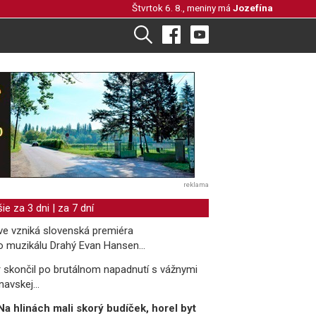
Štvrtok 6. 8., meniny má
Jozefína
reklama
šie za 3 dni
|
za 7 dní
ve vzniká slovenská premiéra
 muzikálu Drahý Evan Hansen...
r skončil po brutálnom napadnutí s vážnymi
navskej...
Na hlinách mali skorý budíček, horel byt