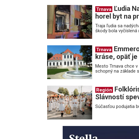
Ľudia Na
Trnava
horel byt na p
Traja ľudia sa nadých
škody bola vyčíslená 
Emmerova
Trnava
kráse, opäť j
Mesto Trnava chce v n
schopný na základe sv
Folklóri
Región
Slávností spe
Súčasťou podujatia b