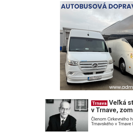
Veľká s
Trnava
v Trnave, zom
Členom Cirkevného h
Trnavského v Trnave b