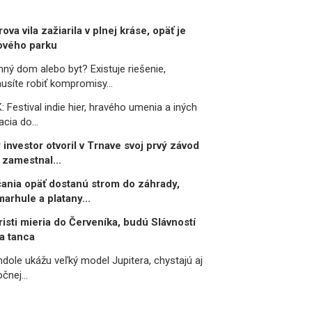
va vila zažiarila v plnej kráse, opäť je
vého parku
nný dom alebo byt? Existuje riešenie,
usíte robiť kompromisy...
 Festival indie hier, hravého umenia a iných
cia do...
 investor otvoril v Trnave svoj prvý závod
 zamestnal...
ania opäť dostanú strom do záhrady,
arhule a platany...
risti mieria do Červeníka, budú Slávností
a tanca
ndole ukážu veľký model Jupitera, chystajú aj
čnej...