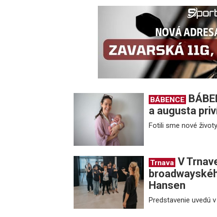
BÁBEN
BÁBENCE
a augusta priv
Fotili sme nové životy
V Trnav
Trnava
broadwayskéh
Hansen
Predstavenie uvedú 