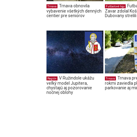
Trnava obnovila
Futba
Trnava
Futbalové ligy
vybavenie všetkých denných
Zavar zdolal Koš
centier pre seniorov
Dubovany strelil
V Ružindole ukážu
Trnava pr
Región
Trnava
veľký model Jupitera,
rokmi zaviedla p
chystajú aj pozorovanie
parkovanie aj m
nočnej oblohy