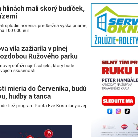
 hlinách mali skorý budíček,
rízemí
ali splodín horenia, predbežná výška priamej
na 100 000 eur.
 vila zažiarila v plnej
e ozdobou Ružového parku
ovej súťaži nájsť subjekt, ktorý bude
ojich skúseností...
sti mieria do Červeníka, budú
vu, hudby a tanca
ude tiež program Pocta Eve Kostolányiovej.