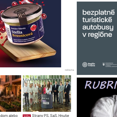
reklama
 dom alebo
Strany PS, SaS, Hnutie
Voľby