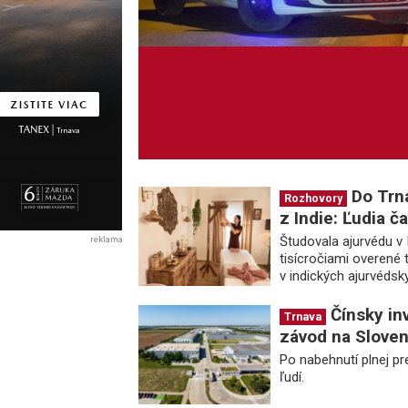
Do Trn
Rozhovory
z Indie: Ľudia ča
Študovala ajurvédu v I
reklama
tisícročiami overené 
v indických ajurvédsky
Čínsky inv
Trnava
závod na Sloven
Po nabehnutí plnej p
ľudí.