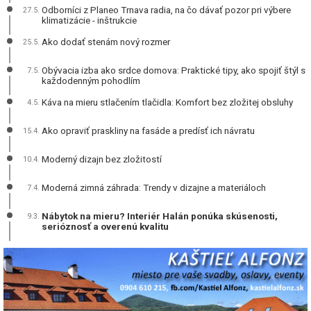
Odborníci z Planeo Trnava radia, na čo dávať pozor pri výbere
27.5.
klimatizácie - inštrukcie
Ako dodať stenám nový rozmer
25.5.
Obývacia izba ako srdce domova: Praktické tipy, ako spojiť štýl s
7.5.
každodenným pohodlím
Káva na mieru stlačením tlačidla: Komfort bez zložitej obsluhy
4.5.
Ako opraviť praskliny na fasáde a predísť ich návratu
15.4.
Moderný dizajn bez zložitostí
10.4.
Moderná zimná záhrada: Trendy v dizajne a materiáloch
7.4.
Nábytok na mieru? Interiér Halán ponúka skúsenosti,
9.3.
serióznosť a overenú kvalitu