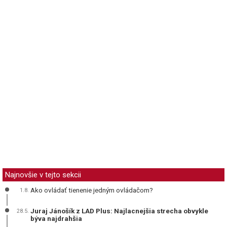
Najnovšie v tejto sekcii
Ako ovládať tienenie jedným ovládačom?
1.8.
Juraj Jánošík z LAD Plus: Najlacnejšia strecha obvykle
28.5.
býva najdrahšia