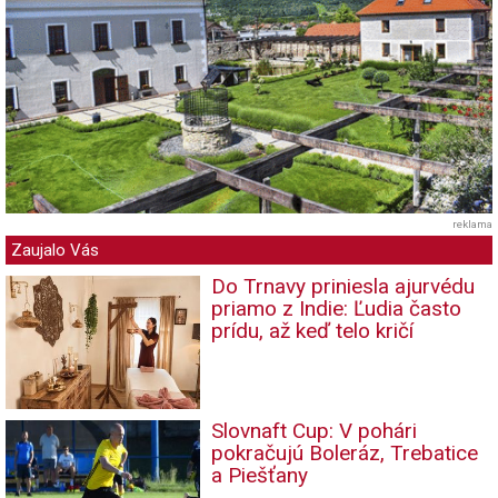
reklama
Zaujalo Vás
Do Trnavy priniesla ajurvédu
priamo z Indie: Ľudia často
prídu, až keď telo kričí
Slovnaft Cup: V pohári
pokračujú Boleráz, Trebatice
a Piešťany