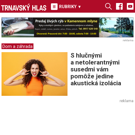
RUBRIKY
▾
reklama
Dom a záhrada
S hlučnými
a netolerantnými
susedmi vám
pomôže jedine
akustická izolácia
reklama