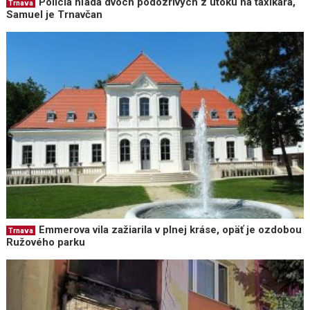
Polícia hľadá dvoch podozrivých z útoku na taxikára,
Trnava
Samuel je Trnavčan
Emmerova vila zažiarila v plnej kráse, opäť je ozdobou
Trnava
Ružového parku