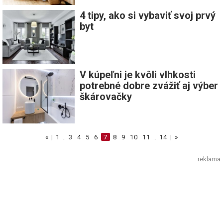
4 tipy, ako si vybaviť svoj prvý
byt
V kúpeľni je kvôli vlhkosti
potrebné dobre zvážiť aj výber
škárovačky
«
|
1
..
3
4
5
6
7
8
9
10
11
..
14
|
»
reklama